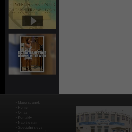
Mapa stránek
Home
O nás
Kontakty
Napište nám
Speciální slevy