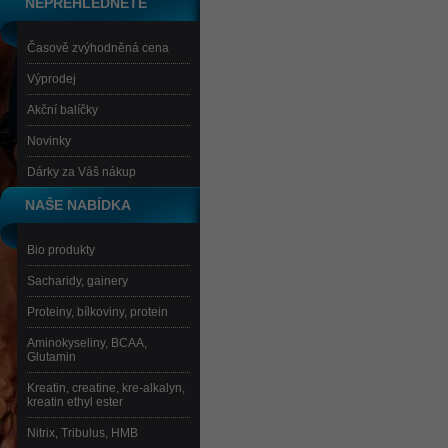
NEPŘEHLÉDNĚTE
Časově zvýhodněná cena
Výprodej
Akční balíčky
Novinky
Dárky za Váš nákup
NAŠE NABÍDKA
Bio produkty
Sacharidy, gainery
Proteiny, bílkoviny, protein
Aminokyseliny, BCAA,
Glutamin
Kreatin, creatine, kre-alkalyn,
kreatin ethyl ester
Nitrix, Tribulus, HMB