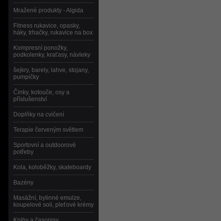
Mražené produkty - Algida
Fitness rukavice, opasky,
háky, trhačky, rukavice na box
Kompresní ponožky,
podkolenky, kraťasy, návleky
šejkry, barely, lahve, stojany,
pumpičky
Činky, kotouče, osy a
příslušenství
Doplňky na cvičení
Terapie červeným světlem
Sportovní a outdoorové
potřeby
Kola, koloběžky, skateboardy
Bazény
Masážní, bylinné emulze,
koupelové soli, pleťové krémy
Knihy a časopisy