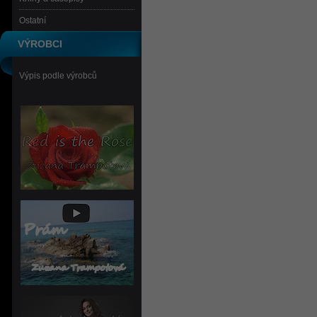
Ostatní
VÝROBCI
Výpis podle výrobců