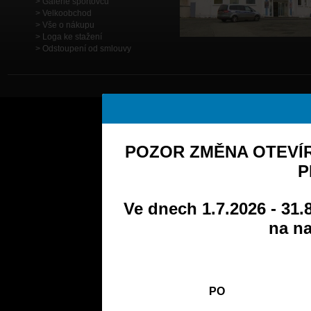
Galerie sportovců
Velkoobchod
Vše o nákupu
Loga ke stažení
Odstoupení od smlouvy
POZOR ZMĚNA OTEVÍR
P
Ve dnech 1.7.2026 - 31.
na na
PO