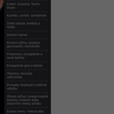
Kofein, Guarana, Taurin,
Inosin
Karnitin, carnitin, synephrine
Dietní nápoje, koktejly a
shaky
Iontové nápoje
Kloubní výživa, gelatina,
glucosamin, chondroitin
Proteinové, energetické a
musli tyčinky
Energetické gely a tablety
Vitaminy, minerály,
anticrampy
Produkty obsahující rostlinné
výtažky
Zdravá výživa, omega mastné
kyseliny, instantní kaše,
celozrnné chleby, tuňáky
Expres menu - hotová jídla