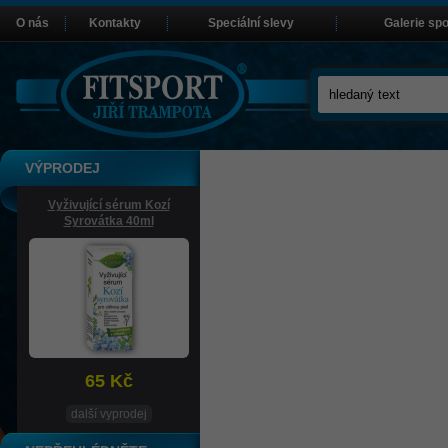
O nás
Kontakty
Speciální slevy
Galerie sp
VÝPRODEJ
Vyživující sérum Kozí
Syrovátka 40ml
65 Kč
další vyprodej