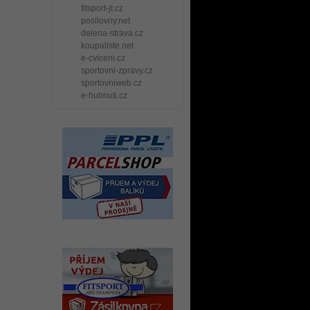
fitsport-jt.cz
posilovny.net
delena-strava.cz
koupaliste.net
e-cviceni.cz
sportovni-zpravy.cz
sportovniweb.cz
e-hubnuti.cz