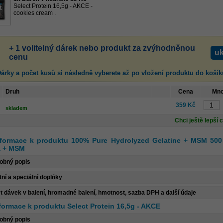
Select Protein 16,5g - AKCE -
cookies cream .
+ 1 volitelný dárek nebo produkt za zvýhodněnou
uk
cenu
árky a počet kusů
si následně vyberete až po vložení produktu
do košík
Druh
Cena
Mno
359 Kč
skladem
Chci ještě lepší 
nformace k produktu 100% Pure Hydrolyzed Gelatine + MSM 500 
a + MSM
obný popis
tní a speciální doplňky
t dávek v balení, hromadné balení, hmotnost, sazba DPH a další údaje
nformace k produktu Select Protein 16,5g - AKCE
obný popis