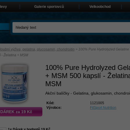
slevy
Galerie sportovců
Velkoobchod
loubní výživa, gelatina, glucosamin, chondroitin
>
100% Pure Hydrolyzed Gelatin
í - Želatina + MSM
100% Pure Hydrolyzed Gela
+ MSM 500 kapslí - Želatin
MSM
Akční balíčky - Gelatina, glukosamin, chondroi
Kód:
1121005
Výrobce:
FitSport Nutrition
 DÁREK za 19 Kč
1x Dárek v hodnotě 19 Kč