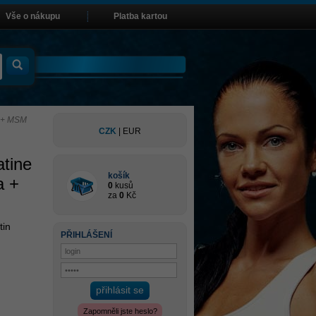
Vše o nákupu
Platba kartou
e + MSM
CZK
|
EUR
tine
košík
a +
0
kusů
za
0
Kč
tin
PŘIHLÁŠENÍ
přihlásit se
Zapomněli jste heslo?