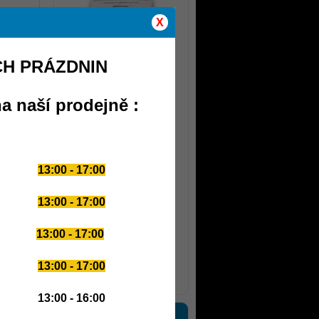
X
trition
č
CH PRÁZDNIN
2 155 Kč
rolyzed
a naší prodejně :
kapslí -
SM
ACDKZINC 90 rostlinných
kapslí
13:00 - 17:00
13:00 - 17:00
13:00 - 17:00
499 Kč
13:00 - 17:00
trition
další novinky
13:00 - 16:00
PARTNERSKÉ WEBY