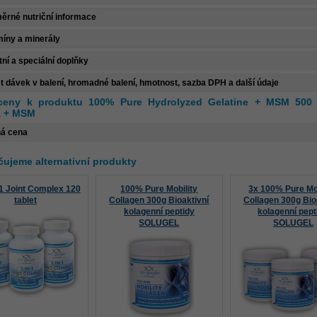
ěrné nutriční informace
míny a minerály
tní a speciální doplňky
t dávek v balení, hromadné balení, hmotnost, sazba DPH a další údaje
ceny k produktu 100% Pure Hydrolyzed Gelatine + MSM 500 
a + MSM
á cena
ujeme alternativní produkty
 1 Joint Complex 120
100% Pure Mobility
3x 100% Pure Mob
tablet
Collagen 300g Bioaktivní
Collagen 300g Bio
kolagenní peptidy
kolagenní pept
SOLUGEL
SOLUGEL