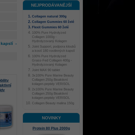
NEJPRODÁVANĚJŠÍ
Collagen natural 300g
Collagen Gummies 60 želé
Flexit Gummies 60 želé
100% Pure Hydrolyzed
Collagen 1000g -
Hydrolyzovaný Kolagen
kapslí -
Joint Support, podpora kloubů
a kostí 180 rostlinných kapslí
100% Pure Hydrolyzed
Grass-Fed Collagen 400g -
Hydrolyzovaný Kolagen
Joint MAX 90 tablet
3x100% Pure Marine Beauty
Collagen 250g Bioaktivní
ility
kolagen.peptidy VERISOL
aktivní
2x100% Pure Marine Beauty
idy
Collagen 250g Bioaktivní
kolagen.peptidy VERISOL
Collagen Beauty malina 150g
NOVINKY
Protein 80 Plus 2000g