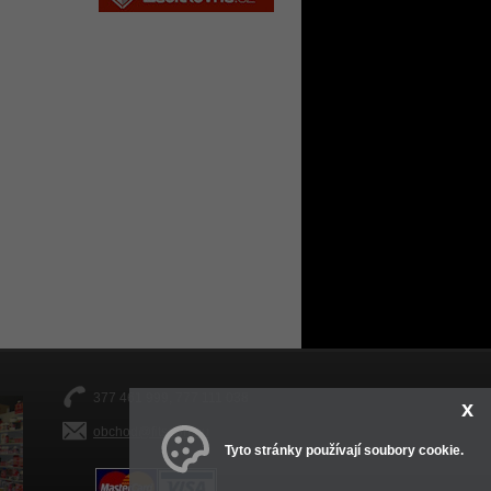
377 461 999, 777 111 038
x
obchod@fitsport.eu
Tyto stránky používají soubory cookie.