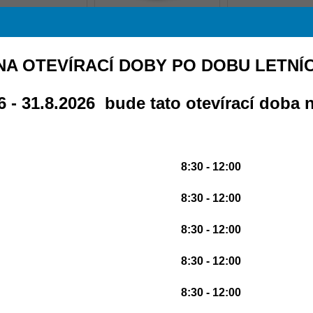
+ DÁREK
+ DÁREK
+ DÁREK
:
FitSport Nutrition
výrobce:
FitSport Nutrition
výrobce:
FitSport Nu
939
Kč
459
Kč
1 159
K
A OTEVÍRACÍ DOBY PO DOBU LETNÍ
 Pure Hydrolyzed
2x 3 in 1 Joint Complex 120
2x 100% Pure Hyd
 - 31.8.2026 bude tato otevírací doba n
ollagen 1000g -
tablet
Gelatine + MSM 500 
olyzovaný Kolagen
Želatina + M
8:30 - 12:00
8:30 - 12:00
8:30 - 12:00
+ DÁREK
+ DÁREK
:
FitSport Nutrition
8:30 - 12:00
roteinů:
92.5%
výrobce:
FitSport Nutrition
výrobce:
FitSport Nu
599
Kč
669
Kč
669
Kč
8:30 - 12:00