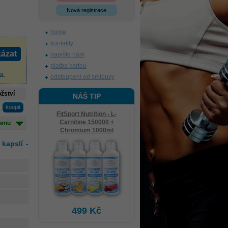
Nová registrace
home
kontakty
ázat
napište nám
platba kartou
u
.
odstoupení od smlouvy
žství
NÁŠ TIP
FitSport Nutrition - L-
Carnitine 150000 +
cenu
Chromium 1000ml
kapslí -
499 Kč