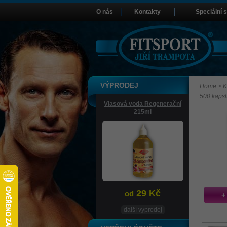
O nás
Kontakty
Speciální 
VÝPRODEJ
Home
>
K
500 kapsl
Vlasová voda Regenerační
215ml
29 Kč
od
+
další vyprodej