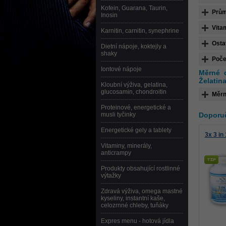
Kofein, Guarana, Taurin,
Prům
Inosin
Vita
Karnitin, carnitin, synephrine
Osta
Dietní nápoje, koktejly a
shaky
Poče
Iontové nápoje
Měrné 
Želatin
Kloubní výživa, gelatina,
glucosamin, chondroitin
Měrn
Proteinové, energetické a
musli tyčinky
Doporuč
Energetické gely a tablety
3x 3 in
Vitaminy, minerály,
anticrampy
Produkty obsahující rostlinné
výtažky
Zdravá výživa, omega mastné
kyseliny, instantní kaše,
celozrnné chleby, tuňáky
Expres menu - hotová jídla