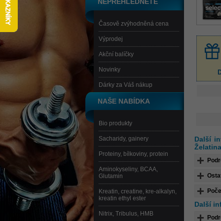
NEPŘEHLÉDNĚTE
Časově zvýhodněná cena
Výprodej
Akční balíčky
Novinky
D
Dárky za Váš nákup
NAŠE NABÍDKA
Bio produkty
Sacharidy, gainery
Další i
Želatin
Proteiny, bílkoviny, protein
Podr
Aminokyseliny, BCAA,
Osta
Glutamin
Poče
Kreatin, creatine, kre-alkalyn,
kreatin ethyl ester
Další i
Nitrix, Tribulus, HMB
Podr