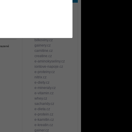
rt
TCC sportovní služby
na +
e-kulturistika.cz
strecink.cz
spalovace-tuku.cz
na žádná
anabolika.cz
bcaa.cz
bilkoviny.cz
gainery.cz
brazené
carnitine.cz
creatine.cz
e-aminokyseliny.cz
iontove-napoje.cz
e-proteiny.cz
nitrix.cz
e-diety.cz
e-mineraly.cz
e-vitamin.cz
whey.cz
sacharidy.cz
e-dieta.cz
e-protein.cz
e-karnitin.cz
e-kreatin.cz
gainer.cz