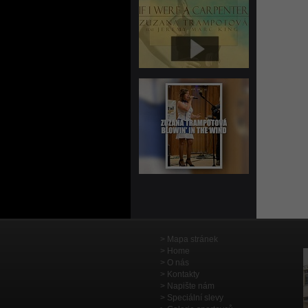
Mapa stránek
Home
O nás
Kontakty
Napište nám
Speciální slevy