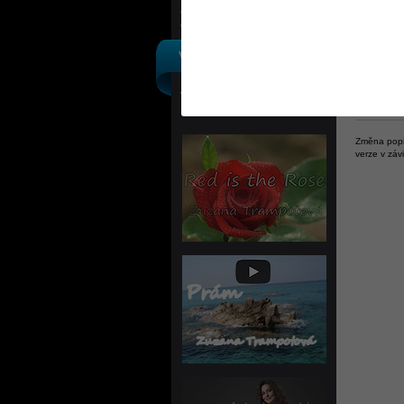
Na
Ostatní
Nu
M
VÝROBCI
Ke zboží 
diskuze,o
Výpis podle výrobců
Napište d
Změna popis
verze v záv