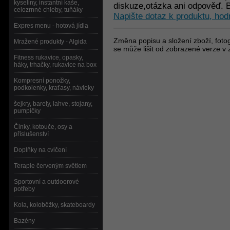
kyseliny, instantní kaše,
diskuze,otázka ani odpověď. B
celozrnné chleby, tuňáky
Napište dotaz k produktu, hod
Expres menu - hotová jídla
Změna popisu a složení zboží, fotog
Mražené produkty - Algida
se může lišit od zobrazené verze v 
Fitness rukavice, opasky,
háky, trhačky, rukavice na box
Kompresní ponožky,
podkolenky, kraťasy, návleky
šejkry, barely, lahve, stojany,
pumpičky
Činky, kotouče, osy a
příslušenství
Doplňky na cvičení
Terapie červeným světlem
Sportovní a outdoorové
potřeby
Kola, koloběžky, skateboardy
Bazény