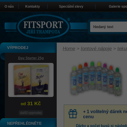
O nás
Kontakty
Speciální slevy
Galerie sp
VÝPRODEJ
Home
>
Iontové nápoje
>
teku
Day Starter 25g
31 Kč
od
+ 1 volitelný dárek
další vyprodej
cenu
NEPŘEHLÉDNĚTE
Dárky a počet kusů
si násled