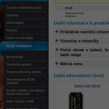
Časově zvýhodněná cena
Druh
ledová borůvka
Výprodej
skladem
Další informace k produk
Akční balíčky
Novinky
Průměrné nutriční infor
Dárky za Váš nákup
Vitamíny a minerály
NAŠE NABÍDKA
Počet dávek v balení, 
další údaje
Bio produkty
Měrná cena
Sacharidy, gainery
Proteiny, bílkoviny, protein
Další alternativní zboží
Aminokyseliny, BCAA,
Glutamin
Green Cola 330 ml
Kreatin, creatine, kre-alkalyn,
kreatin ethyl ester
Nitrix, Tribulus, HMB