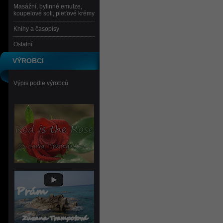
Masážní, bylinné emulze,
koupelové soli, pleťové krémy
Knihy a časopisy
Ostatní
VÝROBCI
Výpis podle výrobců