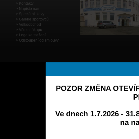
Kontakty
Napište nám
Speciální slevy
Galerie sportovců
Velkoobchod
Vše o nákupu
Loga ke stažení
Odstoupení od smlouvy
POZOR ZMĚNA OTEVÍR
P
Ve dnech 1.7.2026 - 31.
na na