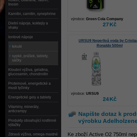
Kofein, Guarana, Taurin,
Inosin
Karnitin, carnitin, synephrine
výrobce:
Green Cola Company
Dietní nápoje, koktejly a
27
Kč
shaky
Iontové nápoje
URSU9 Neperlivá voda by Cristia
Ronaldo 500ml
tekuté
sypké, prášek, tablety,
sáčky
Kloubní výživa, gelatina,
glucosamin, chondroitin
Proteinové, energetické a
musli tyčinky
výrobce:
URSU9
Energetické gely a tablety
24
Kč
Vitaminy, minerály,
anticrampy
Napište dotaz k prod
výrobku
Adelholzene
Produkty obsahující rostlinné
výtažky
Ke zboží Active O2 750ml nep
Zdravá výživa, omega mastné