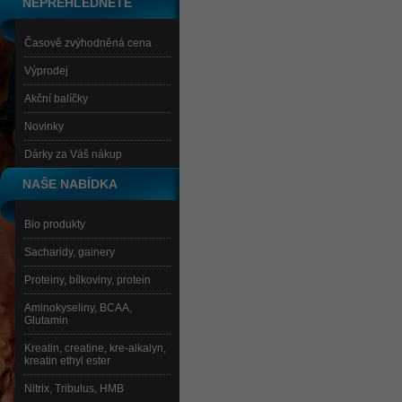
NEPŘEHLÉDNĚTE
Časově zvýhodněná cena
Výprodej
Akční balíčky
Novinky
Dárky za Váš nákup
NAŠE NABÍDKA
Bio produkty
Sacharidy, gainery
Proteiny, bílkoviny, protein
Aminokyseliny, BCAA,
Glutamin
Kreatin, creatine, kre-alkalyn,
kreatin ethyl ester
Nitrix, Tribulus, HMB