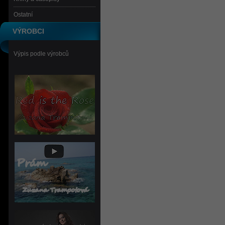
Ostatní
VÝROBCI
Výpis podle výrobců