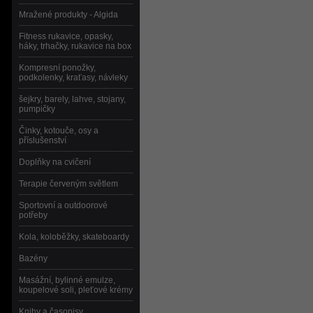
Mražené produkty - Algida
Fitness rukavice, opasky,
háky, trhačky, rukavice na box
Kompresní ponožky,
podkolenky, kraťasy, návleky
šejkry, barely, lahve, stojany,
pumpičky
Činky, kotouče, osy a
příslušenství
Doplňky na cvičení
Terapie červeným světlem
Sportovní a outdoorové
potřeby
Kola, koloběžky, skateboardy
Bazény
Masážní, bylinné emulze,
koupelové soli, pleťové krémy
Knihy a časopisy