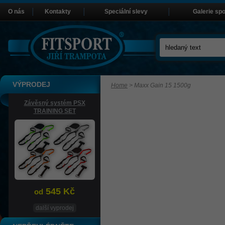
O nás
Kontakty
Speciální slevy
Galerie sp
VÝPRODEJ
Home
>
Maxx Gain 15 1500g
Závěsný systém PSX
TRAINING SET
545 Kč
od
další vyprodej