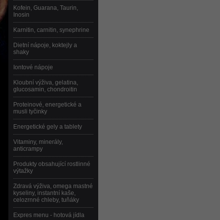
Kofein, Guarana, Taurin,
Inosin
Karnitin, carnitin, synephrine
Dietní nápoje, koktejly a
shaky
Iontové nápoje
Kloubní výživa, gelatina,
glucosamin, chondroitin
Proteinové, energetické a
musli tyčinky
Energetické gely a tablety
Vitaminy, minerály,
anticrampy
Produkty obsahující rostlinné
výtažky
Zdravá výživa, omega mastné
kyseliny, instantní kaše,
celozrnné chleby, tuňáky
Expres menu - hotová jídla