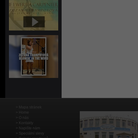
Mapa stránek
Home
O nás
Kontakty
Napište nám
Speciální slevy