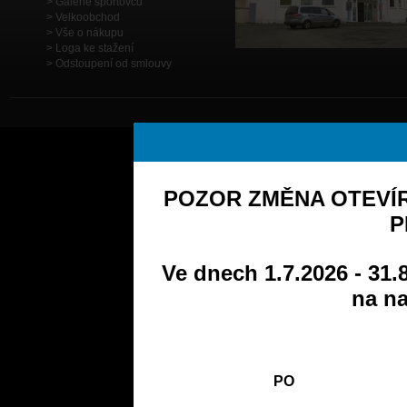
Galerie sportovců
Velkoobchod
Vše o nákupu
Loga ke stažení
Odstoupení od smlouvy
POZOR ZMĚNA OTEVÍR
P
Ve dnech 1.7.2026 - 31.
na na
PO