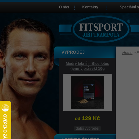
O nás
Kontakty
Speciální 
VÝPRODEJ
Home
>
P
Modrý leknín - Blue lotus
(jemný prášek) 10g
129 Kč
od
další vyprodej