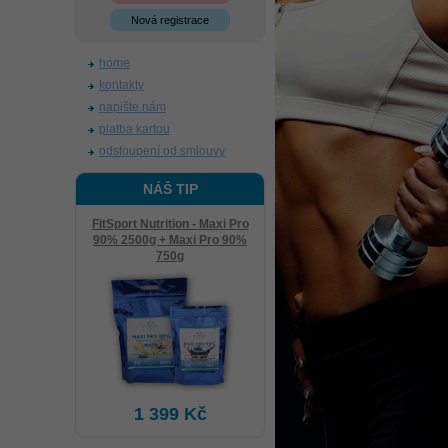
Nová registrace
home
kontakty
napište nám
platba kartou
odstoupení od smlouvy
NÁŠ TIP
FitSport Nutrition - Maxi Pro
90% 2500g + Maxi Pro 90%
750g
1 399 Kč