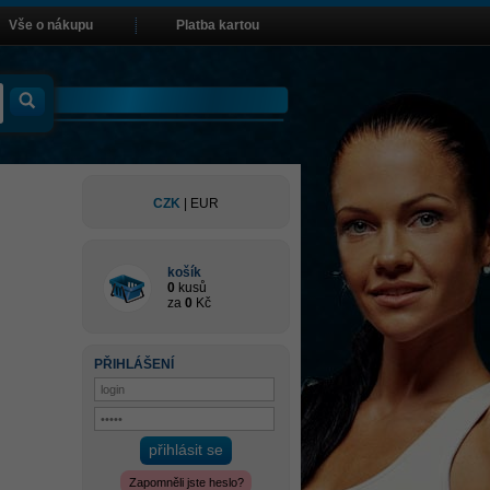
Vše o nákupu
Platba kartou
CZK
|
EUR
košík
0
kusů
za
0
Kč
PŘIHLÁŠENÍ
přihlásit se
Zapomněli jste heslo?