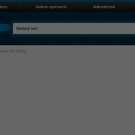
slevy
Galerie sportovců
Velkoobchod
rotein 80 1000g