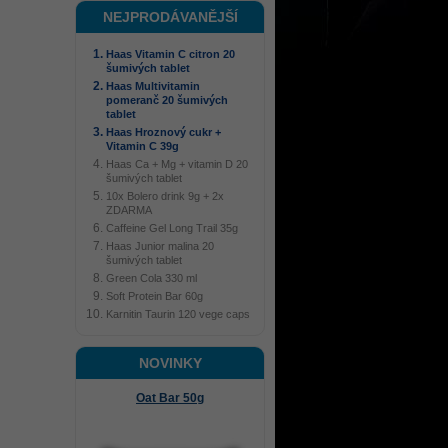
NEJPRODÁVANĚJŠÍ
Haas Vitamin C citron 20
šumivých tablet
Haas Multivitamin
pomeranč 20 šumivých
tablet
Haas Hroznový cukr +
Vitamin C 39g
Haas Ca + Mg + vitamin D 20
šumivých tablet
10x Bolero drink 9g + 2x
ZDARMA
Caffeine Gel Long Trail 35g
Haas Junior malina 20
šumivých tablet
Green Cola 330 ml
Soft Protein Bar 60g
Karnitin Taurin 120 vege caps
NOVINKY
Oat Bar 50g