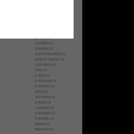
TCC sportovní služby
e-kulturistika.cz
strecink.cz
spalovace-tuku.cz
anabolika.cz
bcaa.cz
bilkoviny.cz
gainery.cz
carnitine.cz
creatine.cz
e-aminokyseliny.cz
iontove-napoje.cz
e-proteiny.cz
nitrix.cz
e-diety.cz
e-mineraly.cz
e-vitamin.cz
whey.cz
sacharidy.cz
e-dieta.cz
e-protein.cz
e-karnitin.cz
e-kreatin.cz
gainer.cz
fitsport-jt.cz