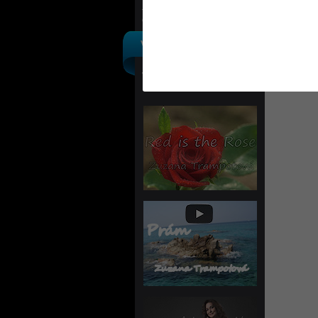
Ostatní
VÝROBCI
Výpis podle výrobců