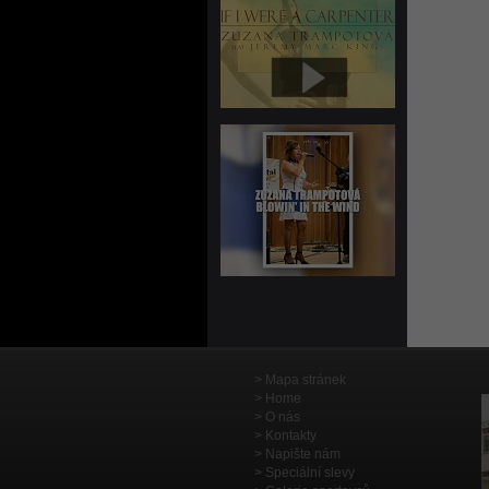
Mapa stránek
Home
O nás
Kontakty
Napište nám
Speciální slevy