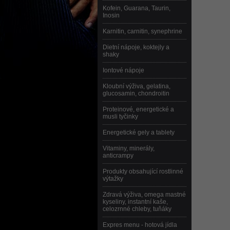
Kofein, Guarana, Taurin,
Inosin
Karnitin, carnitin, synephrine
Dietní nápoje, koktejly a
shaky
Iontové nápoje
Kloubní výživa, gelatina,
glucosamin, chondroitin
Proteinové, energetické a
musli tyčinky
Energetické gely a tablety
Vitaminy, minerály,
anticrampy
Produkty obsahující rostlinné
výtažky
Zdravá výživa, omega mastné
kyseliny, instantní kaše,
celozrnné chleby, tuňáky
Expres menu - hotová jídla