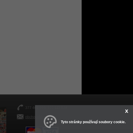
377 461 999, 777 111 038
x
obchod@fitsport.eu
Tyto stránky používají soubory cookie.