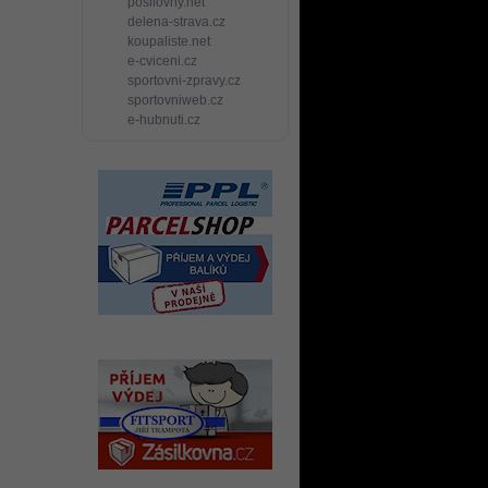
posilovny.net
delena-strava.cz
koupaliste.net
e-cviceni.cz
sportovni-zpravy.cz
sportovniweb.cz
e-hubnuti.cz