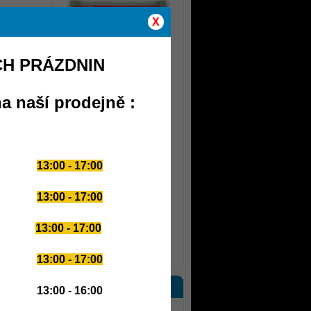
X
CH PRÁZDNIN
45 Kč
a naší prodejně :
Black Line Micellar Casein
2000g
13:00 - 17:00
13:00 - 17:00
1 129 Kč
13:00 - 17:00
další novinky
13:00 - 17:00
PARTNERSKÉ WEBY
13:00 - 16:00