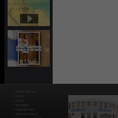
Mapa stránek
Home
O nás
Kontakty
Napište nám
Speciální slevy