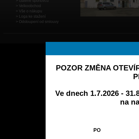
Galerie sportovců
Velkoobchod
Vše o nákupu
Loga ke stažení
Odstoupení od smlouvy
POZOR ZMĚNA OTEVÍR
P
Ve dnech 1.7.2026 - 31.
na na
PO