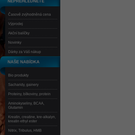
NEPŘEHLÉDNĚTE
Časově zvýhodněná cena
Výprodej
Akční balíčky
Novinky
Dárky za Váš nákup
NAŠE NABÍDKA
Bio produkty
Sacharidy, gainery
Proteiny, bílkoviny, protein
Aminokyseliny, BCAA,
Glutamin
Kreatin, creatine, kre-alkalyn,
kreatin ethyl ester
Nitrix, Tribulus, HMB