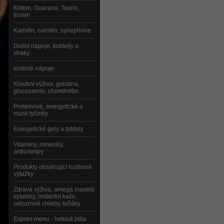
Kofein, Guarana, Taurin,
Inosin
Karnitin, carnitin, synephrine
Dietní nápoje, koktejly a
shaky
Iontové nápoje
Kloubní výživa, gelatina,
glucosamin, chondroitin
Proteinové, energetické a
musli tyčinky
Energetické gely a tablety
Vitaminy, minerály,
anticrampy
Produkty obsahující rostlinné
výtažky
Zdravá výživa, omega mastné
kyseliny, instantní kaše,
celozrnné chleby, tuňáky
Expres menu - hotová jídla