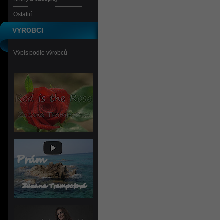
Ostatní
VÝROBCI
Výpis podle výrobců