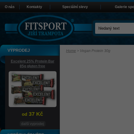
O nás
Kontakty
Speciální slevy
Galerie sp
VÝPRODEJ
Home
>
Vegan Protein 30g
Excelent 25% Protein Bar
85g gluten free
37 Kč
od
další vyprodej