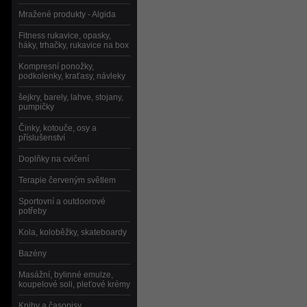
Mražené produkty - Algida
Fitness rukavice, opasky,
háky, trhačky, rukavice na box
Kompresní ponožky,
podkolenky, kraťasy, návleky
šejkry, barely, lahve, stojany,
pumpičky
Činky, kotouče, osy a
příslušenství
Doplňky na cvičení
Terapie červeným světlem
Sportovní a outdoorové
potřeby
Kola, koloběžky, skateboardy
Bazény
Masážní, bylinné emulze,
koupelové soli, pleťové krémy
Knihy a časopisy