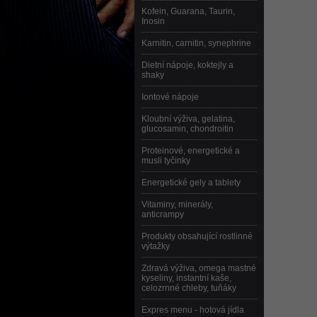
Kofein, Guarana, Taurin,
Inosin
Karnitin, carnitin, synephrine
Dietní nápoje, koktejly a
shaky
Iontové nápoje
Kloubní výživa, gelatina,
glucosamin, chondroitin
Proteinové, energetické a
musli tyčinky
Energetické gely a tablety
Vitaminy, minerály,
anticrampy
Produkty obsahující rostlinné
výtažky
Zdravá výživa, omega mastné
kyseliny, instantní kaše,
celozrnné chleby, tuňáky
Expres menu - hotová jídla