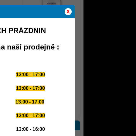
X
CH PRÁZDNIN
175 Kč
a naší prodejně :
10x BCAA Micro Instant
Juice 10g sáček - AKCE
13:00 - 17:00
13:00 - 17:00
149 Kč
13:00 - 17:00
další novinky
13:00 - 17:00
PARTNERSKÉ WEBY
13:00 - 16:00