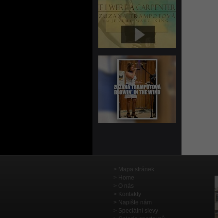
Mapa stránek
Home
O nás
Kontakty
Napište nám
Speciální slevy