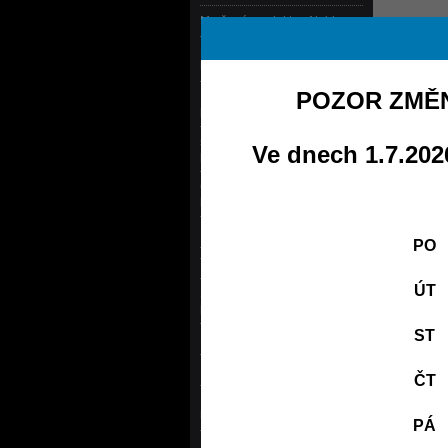
Mražené produkty - Algida
Fitness rukavice, opasky,
háky, trhačky, rukavice na box
POZOR ZMĚN
Kompresní ponožky,
podkolenky, kraťasy, návleky
šejkry, barely, lahve, stojany,
Ve dnech 1.7.2026
pumpičky
Činky, kotouče, osy a
příslušenství
Doplňky na cvičení
PO
Terapie červeným světlem
ÚT
Sportovní a outdoorové
potřeby
ST
Kola, koloběžky, skateboardy
Bazény
ČT
Masážní, bylinné emulze,
koupelové soli, pleťové krémy
PÁ
Knihy a časopisy