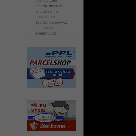
posilovny.net
delena-strava.cz
koupaliste.net
e-cviceni.cz
sportovni-zpravy.cz
sportovniweb.cz
e-hubnuti.cz