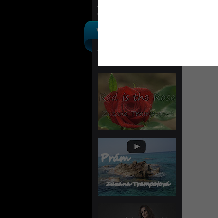
Ostatní
VÝROBCI
Výpis podle výrobců