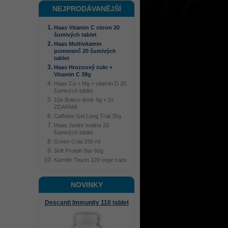
NEJPRODÁVANĚJŠÍ
Haas Vitamin C citron 20
šumivých tablet
Haas Multivitamin
pomeranč 20 šumivých
tablet
Haas Hroznový cukr +
Vitamin C 39g
Haas Ca + Mg + vitamin D 20
šumivých tablet
10x Bolero drink 9g + 2x
ZDARMA
Caffeine Gel Long Trail 35g
Haas Junior malina 20
šumivých tablet
Green Cola 330 ml
Soft Protein Bar 60g
Karnitin Taurin 120 vege caps
NOVINKY
Descanti Immunity 110 tablet