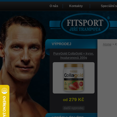
O nás
Kontakty
Speciální 
VÝPRODEJ
Home
>
K
PureGold CollaGold + kyse.
hyaluronová 300g
279 Kč
od
další vyprodej