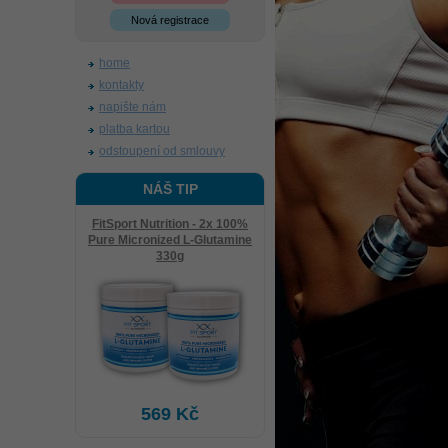
Nová registrace
home
kontakty
napište nám
platba kartou
odstoupení od smlouvy
NÁŠ TIP
FitSport Nutrition - 2x 100%
Pure Micronized L-Glutamine
330g
569 Kč