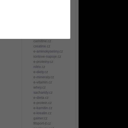
TCC sportovní služby
e-kulturistika.cz
strecink.cz
spalovace-tuku.cz
anabolika.cz
bcaa.cz
bilkoviny.cz
gainery.cz
carnitine.cz
creatine.cz
e-aminokyseliny.cz
iontove-napoje.cz
e-proteiny.cz
nitrix.cz
e-diety.cz
e-mineraly.cz
e-vitamin.cz
whey.cz
sacharidy.cz
e-dieta.cz
e-protein.cz
e-karnitin.cz
e-kreatin.cz
gainer.cz
fitsport-jt.cz