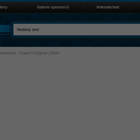
slevy
Galerie sportovců
Velkoobchod
ombucha - Prager's Original 330ml