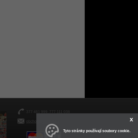
377 461 999, 777 111 038
x
obchod@fitsport.eu
Tyto stránky používají soubory cookie.