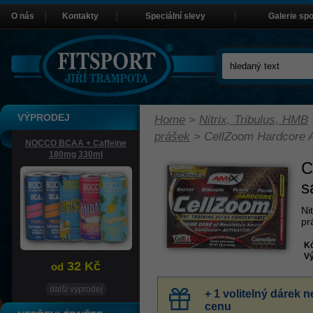
O nás
Kontakty
Speciální slevy
Galerie sp
VÝPRODEJ
Home
>
Nitrix, Tribulus, HMB
prášek
>
CellZoom Hardcore A
NOCCO BCAA + Caffeine
180mg 330ml
C
s
Ni
pr
K
Vý
32 Kč
od
další vyprodej
+ 1 volitelný dárek
cenu