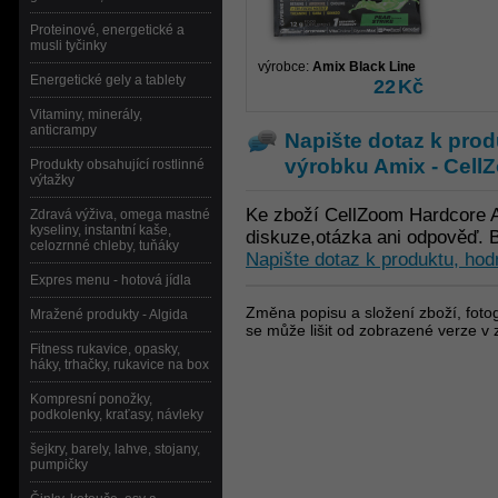
Proteinové, energetické a
musli tyčinky
výrobce:
Amix Black Line
Energetické gely a tablety
22
Kč
Vitaminy, minerály,
anticrampy
Napište dotaz k prod
výrobku
Amix - Cell
Produkty obsahující rostlinné
výtažky
Ke zboží CellZoom Hardcore A
Zdravá výživa, omega mastné
kyseliny, instantní kaše,
diskuze,otázka ani odpověď. B
celozrnné chleby, tuňáky
Napište dotaz k produktu, hod
Expres menu - hotová jídla
Změna popisu a složení zboží, fotog
Mražené produkty - Algida
se může lišit od zobrazené verze v 
Fitness rukavice, opasky,
háky, trhačky, rukavice na box
Kompresní ponožky,
podkolenky, kraťasy, návleky
šejkry, barely, lahve, stojany,
pumpičky