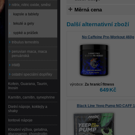
nitrix, nitric oxide, směsi
Měrná cena
kapsle a tablety
Další alternativní zboží
tekuté a gely
sypké a prášek
No Caffeine Pre-Workout 460g
tribulus terrestris
peruvian maca, maca
peruánská
HMB
ostatní speciální doplňky
Kofein, Guarana, Taurin,
výrobce:
Za hranicí fitness
Inosin
649
Kč
Karnitin, carnitin, synephrine
Black Line Yeep Pump NO CAFF 
Dietní nápoje, koktejly a
shaky
Iontové nápoje
Kloubní výživa, gelatina,
glucosamin, chondroitin