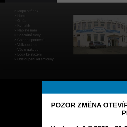
Mapa stránek
Home
O nás
Kontakty
Napište nám
Speciální slevy
Galerie sportovců
Velkoobchod
Vše o nákupu
Loga ke stažení
Odstoupení od smlouvy
POZOR ZMĚNA OTEVÍR
P