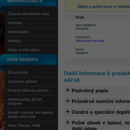
NEPŘEHLÉDNĚTE
Dárky a počet kusů
si násled
Časově zvýhodněná cena
Druh
Výprodej
blue raspberry
skladem
Akční balíčky
fruit punch
Novinky
dostupnost na dotaz
lemon
Dárky za Váš nákup
skladem
NAŠE NABÍDKA
Další informace k produ
Bio produkty
sáček
Sacharidy, gainery
Podrobný popis
Proteiny, bílkoviny, protein
Aminokyseliny, BCAA,
Průměrné nutriční infor
Glutamin
Ostatní a speciální doplň
Kreatin, creatine, kre-alkalyn,
kreatin ethyl ester
Počet dávek v balení, 
Nitrix, Tribulus, HMB
další údaje