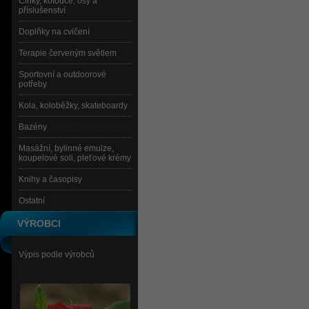
Činky, kotouče, osy a
příslušenství
Doplňky na cvičení
Terapie červeným světlem
Sportovní a outdoorové
potřeby
Kola, koloběžky, skateboardy
Bazény
Masážní, bylinné emulze,
koupelové soli, pleťové krémy
Knihy a časopisy
Ostatní
VÝROBCI
Výpis podle výrobců