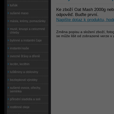
tuňák
Ke zboží Oat Mash 2000g neby
sušené maso
odpověď. Buďte první.
Napište dotaz k produktu, hod
másla, krémy, pomazánky
musli, knuspi a celozrnné
Změna popisu a složení zboží, fotog
chleby
se může lišit od zobrazené verze v 
bylinné a instantní čaje
instantní kaše
ovocné šťávy a dřeně
lecitin, lecithin
luštěniny a obiloviny
bezlepkové výrobky
sušené ovoce, ořechy,
semínka
přírodní sladidla a soli
rostlinné oleje