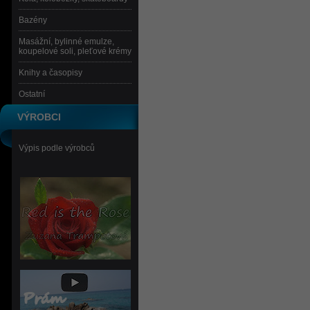
Bazény
Masážní, bylinné emulze,
koupelové soli, pleťové krémy
Knihy a časopisy
Ostatní
VÝROBCI
Výpis podle výrobců