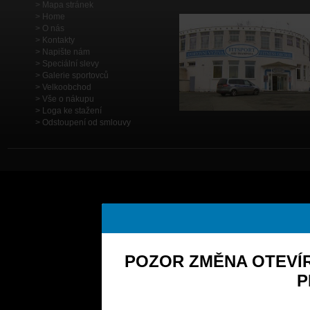
Mapa stránek
Home
O nás
Kontakty
Napište nám
Speciální slevy
Galerie sportovců
Velkoobchod
Vše o nákupu
Loga ke stažení
Odstoupení od smlouvy
POZOR ZMĚNA OTEVÍR
P