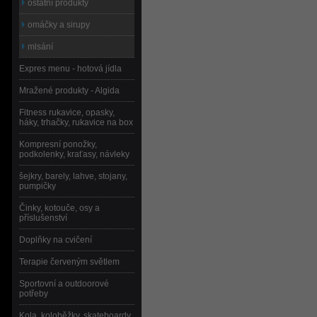
ostatní produkty
omáčky a sirupy
mlsání
Expres menu - hotová jídla
Mražené produkty - Algida
Fitness rukavice, opasky,
háky, trhačky, rukavice na box
Kompresní ponožky,
podkolenky, kraťasy, návleky
šejkry, barely, lahve, stojany,
pumpičky
Činky, kotouče, osy a
příslušenství
Doplňky na cvičení
Terapie červeným světlem
Sportovní a outdoorové
potřeby
Kola, koloběžky, skateboardy