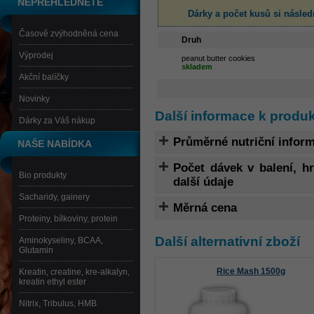
NEPŘEHLÉDNĚTE
Dárky a počet kusů
si násled
Časově zvýhodněná cena
Druh
Výprodej
peanut butter cookies
skladem
Akční balíčky
Novinky
Další informace k produ
Dárky za Váš nákup
Průměrné nutriční infor
NAŠE NABÍDKA
Počet dávek v balení, 
Bio produkty
další údaje
Sacharidy, gainery
Měrná cena
Proteiny, bílkoviny, protein
Další alternativní zboží
Aminokyseliny, BCAA,
Glutamin
Rice Mash 1500g
Kreatin, creatine, kre-alkalyn,
kreatin ethyl ester
Nitrix, Tribulus, HMB