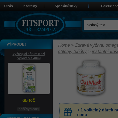
O nás
Kontakty
Speciální slevy
Galerie sp
VÝPRODEJ
Home
>
Zdravá výživa, omega
chleby, tuňáky
>
instantní kaš
Vyživující sérum Kozí
Syrovátka 40ml
65 Kč
další vyprodej
+ 1 volitelný dárek
cenu