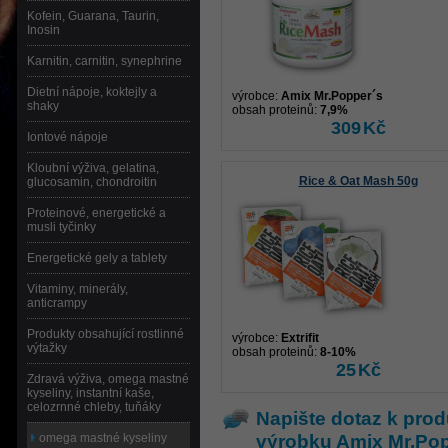
Kofein, Guarana, Taurin,
Inosin
Karnitin, carnitin, synephrine
Dietní nápoje, koktejly a
výrobce:
Amix Mr.Popper´s
shaky
obsah proteinů:
7,9%
309
Kč
Iontové nápoje
Kloubní výživa, gelatina,
Rice & Oat Mash 50g
glucosamin, chondroitin
Proteinové, energetické a
musli tyčinky
Energetické gely a tablety
Vitaminy, minerály,
anticrampy
Produkty obsahující rostlinné
výrobce:
Extrifit
výtažky
obsah proteinů:
8-10%
25
Kč
Zdravá výživa, omega mastné
kyseliny, instantní kaše,
celozrnné chleby, tuňáky
Napište dotaz k prod
výrobku
Amix Mr.Pop
omega mastné kyseliny