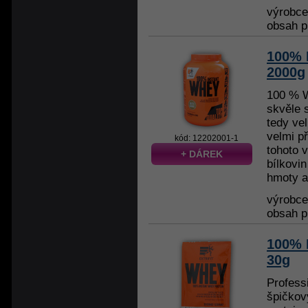
výrobc
obsah p
100% 
2000g
100 % W
skvěle s
tedy ve
velmi p
kód: 12202001-1
tohoto 
+ DÁREK
bílkovin
hmoty a 
výrobc
obsah p
100% 
30g
Profess
špičkov