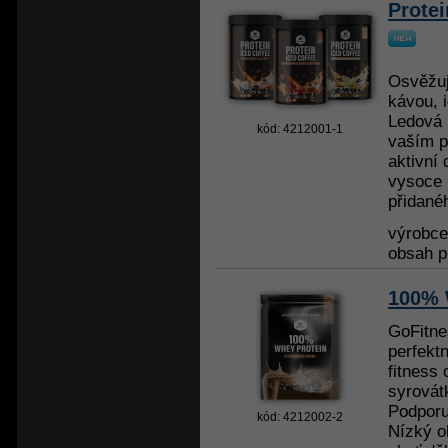
Protei
Osvěžuj
kávou, i
Ledová 
kód: 4212001-1
vaším p
aktivní
vysoce k
přidanéh
výrobc
obsah p
100% 
GoFitne
perfekt
fitness 
syrovát
Podporu
kód: 4212002-2
Nízký o