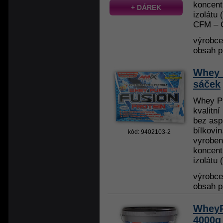
koncent
+ DÁREK
izolátu
CFM – C
výrobc
obsah p
Whey 
sáček
Whey Pu
kvalitní
bez asp
bílkovi
kód: 9402103-2
vyroben
koncent
izolátu 
výrobc
obsah p
WheyP
4000g