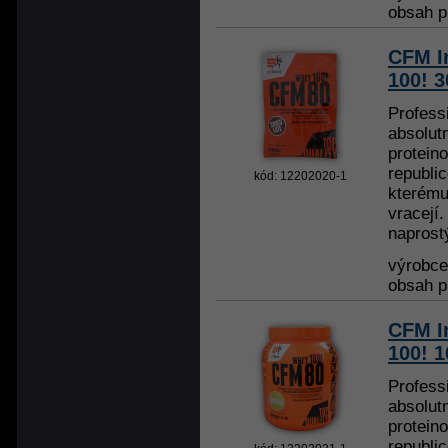
obsah p
CFM I
100! 3
Profess
absolut
protein
republi
kód: 12202020-1
kterému
vracejí.
naprost
výrobc
obsah p
CFM I
100! 
Profess
absolut
protein
republi