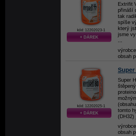
Extrifi
přináší 
tak rad
spíše v
který js
kód: 12202023-1
jsme vyl
+ DÁREK
...
výrobc
obsah p
Super
Super H
štěpený
protein
možným
(obsahu
kód: 12202025-1
tomto h
+ DÁREK
(DH32) 
výrobc
obsah p