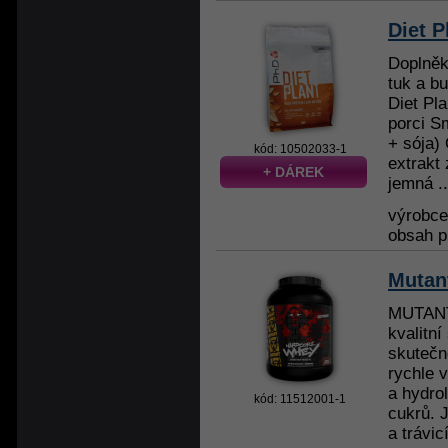
Diet P
Doplněk
tuk a b
Diet Pla
porci S
+ sója)
kód: 10502033-1
extrakt
+ DÁREK
jemná ..
výrobc
obsah p
Mutan
MUTANT
kvalitní
skutečn
rychle v
a hydro
kód: 11512001-1
cukrů. 
a trávic