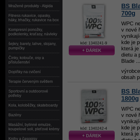
BS Bl
Mražené produkty - Algida
700g
Fitness rukavice, opasky,
háky, trhačky, rukavice na box
WPC neb
v nové 
Kompresní ponožky,
podkolenky, kraťasy, návleky
vynikaj
kde je 
kód: 1340241-9
šejkry, barely, lahve, stojany,
která je
pumpičky
+ DÁREK
dietu a 
Činky, kotouče, osy a
Blade ..
příslušenství
výrobc
Doplňky na cvičení
obsah p
Terapie červeným světlem
BS Bl
Sportovní a outdoorové
potřeby
1800g
Kola, koloběžky, skateboardy
WPC neb
v nové 
Bazény
vynikaj
Masážní, bylinné emulze,
kde je 
kód: 1340242-4
koupelové soli, pleťové krémy
která je
+ DÁREK
Knihy a časopisy