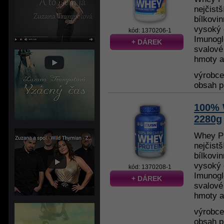
nejčist
bílkovi
vysoký 
kód: 1370206-1
Imunoglo
+ DÁREK
svalové
hmoty a
výrobc
obsah p
100% 
2280g
Whey Pr
nejčist
bílkovi
vysoký 
kód: 1370208-1
Imunoglo
+ DÁREK
svalové
hmoty a
výrobc
obsah p