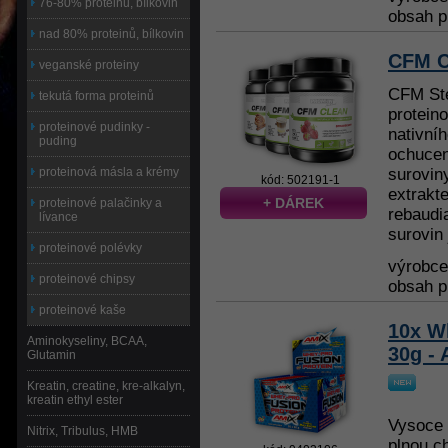
76-80% proteinů, bílkovin
obsah p
nad 80% proteinů, bílkovin
CFM C
veganské proteiny
CFM Ste
tekutá forma proteinů
protein
proteinové pudinky -
nativní
puding
ochucen
proteinová másla a krémy
surovin
kód: 502191-1
extrakte
+ DÁREK
proteinové palačinky a
rebaudia
lívance
surovin 
proteinové polévky
výrobc
proteinové chipsy
obsah p
proteinové kaše
10x W
Aminokyseliny, BCAA,
30g -
Glutamin
Kreatin, creatine, kre-alkalyn,
kreatin ethyl ester
Vysoce k
Nitrix, Tribulus, HMB
plnou c