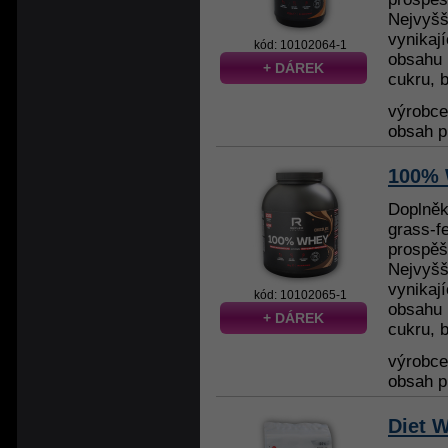
Nejvyšší
vynikaj
kód: 10102064-1
obsahu
+ DÁREK
cukru, b
výrobc
obsah p
100% 
Doplněk
grass-f
prospěš
Nejvyšší
vynikaj
kód: 10102065-1
obsahu
+ DÁREK
cukru, b
výrobc
obsah p
Diet 