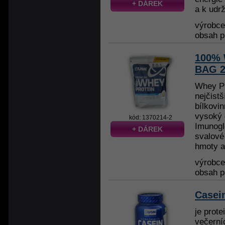
+ DÁREK
a k udrž
výrobc
obsah p
100% 
BAG 2
Whey Pr
nejčist
bílkovi
vysoký 
kód: 1370214-2
Imunoglo
+ DÁREK
svalové
hmoty a
výrobc
obsah p
Casei
je prote
večerní