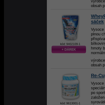
výrobc
obsah p
WheyP
sáček
Vysoce k
plnou c
přispíva
bílkovin
kód: 9402109-1
hmoty bí
+ DÁREK
normální
výrobc
obsah p
Re-Cu
Vysoce 
speciál
po sport
založen
syrovát
kód: 9613001-1