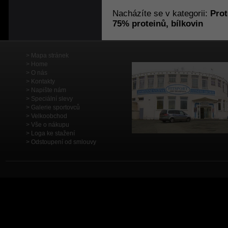
Nacházíte se v kategorii:
Prot
75% proteinů, bílkovin
Mapa stránek
Home
O nás
Kontakty
Napište nám
Speciální slevy
Galerie sportovců
Velkoobchod
Vše o nákupu
Loga ke stažení
Odstoupení od smlouvy