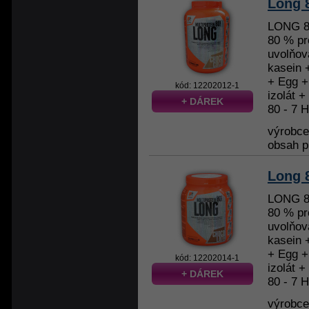
Long 8
LONG 8
80 % pr
uvolňová
kasein 
+ Egg +
kód: 12202012-1
izolát +
+ DÁREK
80 - 7 H
výrobc
obsah p
Long 8
LONG 8
80 % pr
uvolňová
kasein 
+ Egg +
kód: 12202014-1
izolát +
+ DÁREK
80 - 7 H
výrobc