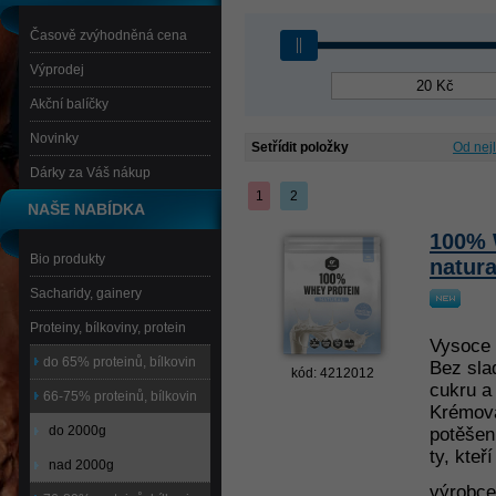
Časově zvýhodněná cena
Výprodej
Akční balíčky
Novinky
Setřídit položky
Od nej
Dárky za Váš nákup
1
2
NAŠE NABÍDKA
100% 
Bio produkty
natura
Sacharidy, gainery
Proteiny, bílkoviny, protein
Vysoce 
do 65% proteinů, bílkovin
Bez sla
kód: 4212012
cukru a 
66-75% proteinů, bílkovin
Krémová
do 2000g
potěšení
ty, kteř
nad 2000g
výrobc