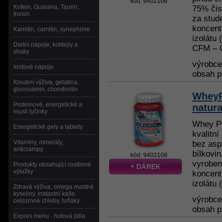
kód: 9402106
Kofein, Guarana, Taurin,
75% čis
Inosin
za stud
koncent
Karnitin, carnitin, synephrine
izolátu
Dietní nápoje, koktejly a
CFM – C
shaky
výrobc
Iontové nápoje
obsah p
Kloubní výživa, gelatina,
glucosamin, chondroitin
WheyP
Proteinové, energetické a
natura
musli tyčinky
Whey Pu
Energetické gely a tablety
kvalitní
Vitaminy, minerály,
bez asp
anticrampy
bílkovi
kód: 9402108
vyroben
Produkty obsahující rostlinné
+ DÁREK
výtažky
koncent
izolátu 
Zdravá výživa, omega mastné
kyseliny, instantní kaše,
výrobc
celozrnné chleby, tuňáky
obsah p
Expres menu - hotová jídla