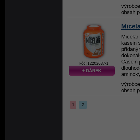
výrobc
obsah p
Micel
Micelar
kasein s
přidaný
dokonalé
Casein j
kód: 12202037-1
dlouho
+ DÁREK
aminoky
výrobc
obsah p
1
2