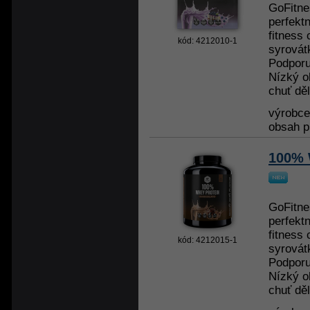
GoFitne
perfekt
fitness 
kód: 4212010-1
syrovát
Podporu
Nízký o
chuť děl
výrobc
obsah p
100% 
GoFitne
perfekt
fitness 
kód: 4212015-1
syrovát
Podporu
Nízký o
chuť děl