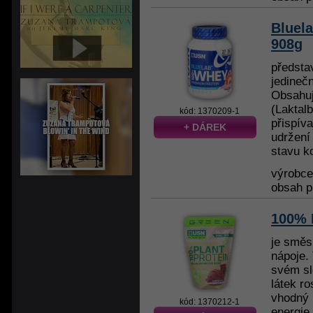
Bluel
908g
představ
jedineč
Obsahuj
(Laktal
kód: 1370209-1
přispíva
+ DÁREK
udržení
stavu k
výrobc
obsah p
100% 
je směs
nápoje. 
svém sl
látek ro
vhodný 
kód: 1370212-1
energie