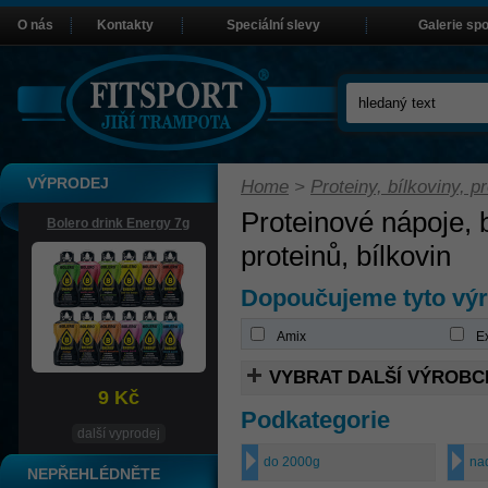
O nás
Kontakty
Speciální slevy
Galerie sp
VÝPRODEJ
Home
>
Proteiny, bílkoviny, pr
Proteinové nápoje,
Bolero drink Energy 7g
proteinů, bílkovin
Dopoučujeme tyto vý
Amix
Ex
VYBRAT DALŠÍ VÝROBC
9 Kč
Podkategorie
další vyprodej
do 2000g
na
NEPŘEHLÉDNĚTE