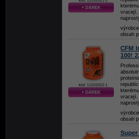
kód: 12202021-1
kterému
+ DÁREK
vracejí.
naprost
výrobc
obsah p
CFM I
100! 
Profess
absolut
protein
republi
kód: 12202022-1
kterému
+ DÁREK
vracejí.
naprost
výrobc
obsah p
Super