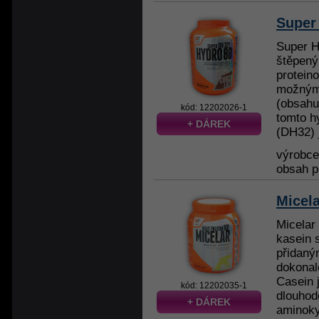
Super
Super H
štěpený
protein
možným
(obsahu
kód: 12202026-1
tomto h
+ DÁREK
(DH32) 
výrobc
obsah p
Micel
Micelar
kasein s
přidaný
dokonalé
Casein j
kód: 12202035-1
dlouho
+ DÁREK
aminoky