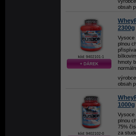
výrobc
obsah p
WheyP
2300g
Vysoce k
plnou c
přispíva
bílkovin
kód: 9402101-1
hmoty bí
+ DÁREK
normální
výrobc
obsah p
WheyP
1000g
Vysoce k
plnou c
75% čis
za stud
kód: 9402102-0