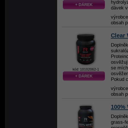
hydroly
+ DÁREK
dávek v
výrobc
obsah p
Clear 
Doplněk
sukraló
Proteino
osvěžuj
se mích
kód: 10102062-1
osvěžen
+ DÁREK
Pokud ch
výrobc
obsah p
100% 
Doplněk
grass-f
prospěš