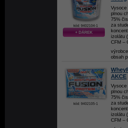
Vysoce k
plnou c
75% čis
za stud
kód: 9402104-1
koncent
+ DÁREK
izolátu
CFM – C
výrobc
obsah p
WheyP
AKCE
Vysoce k
plnou c
75% čis
za stud
kód: 9402105-1
koncent
izolátu
CFM – C