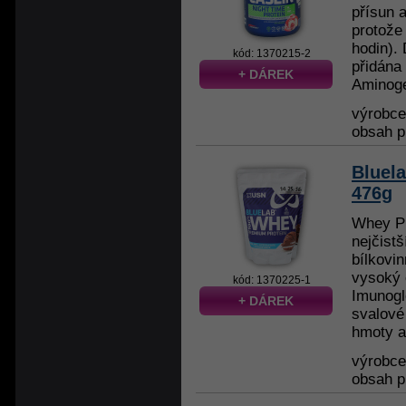
přísun 
protože
hodin).
kód: 1370215-2
přidána
+ DÁREK
Aminoge
výrobc
obsah p
Bluel
476g
Whey Pr
nejčist
bílkovi
vysoký 
kód: 1370225-1
Imunoglo
+ DÁREK
svalové
hmoty a
výrobc
obsah p