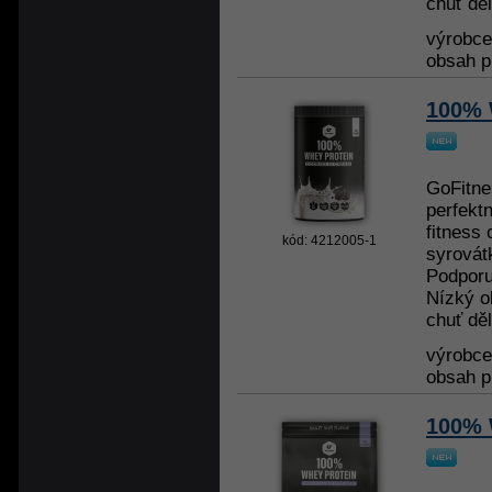
chuť děl
výrobc
obsah p
100% 
GoFitne
perfekt
fitness 
kód: 4212005-1
syrovát
Podporu
Nízký o
chuť děl
výrobc
obsah p
100% 