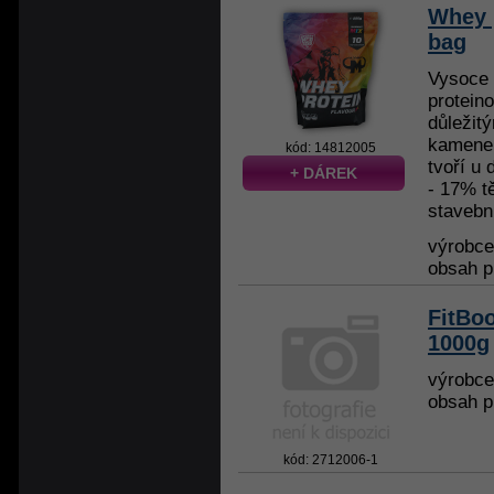
Whey 
bag
Vysoce 
protein
důležit
kamenem
kód: 14812005
tvoří u 
+ DÁREK
- 17% t
stavební
výrobc
obsah p
FitBo
1000g
výrobc
obsah p
kód: 2712006-1