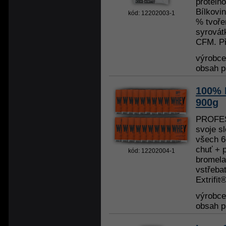
protein
Bílkovi
kód: 12202003-1
% tvoře
syrovát
CFM. Př
výrobc
obsah p
100% 
900g
PROFES
svoje sl
všech 6
chuť + 
kód: 12202004-1
bromela
vstřeba
Extrifi
výrobc
obsah p