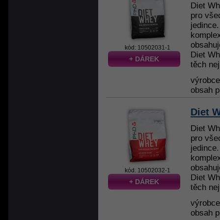
Diet Wh
pro vše
jedince
komplex
obsahuj
kód: 10502031-1
Diet Wh
+ DÁREK
těch nej
výrobc
obsah p
Diet 
Diet Wh
pro vše
jedince
komplex
obsahuj
kód: 10502032-1
Diet Wh
+ DÁREK
těch nej
výrobc
obsah p