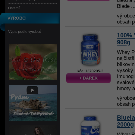
dietu a 
Blade ..
Ostatní
výrobc
VÝROBCI
obsah p
Výpis podle výrobců
100% 
908g
Whey Pr
nejčist
bílkovi
vysoký 
kód: 1370205-2
Imunoglo
+ DÁREK
svalové
hmoty a
výrobc
obsah p
Bluel
2000g
Whey Pr