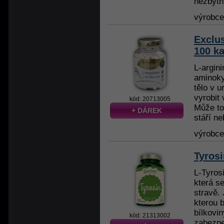
nezbytný
výrobc
Exclus
100 ka
L-argin
aminoky
tělo v 
vyrobit
kód: 20713005
Může to
+ DÁREK
stáří ne
výrobc
Tyrosi
L-Tyros
která s
stravě.
kterou 
bílkovi
kód: 21313002
zabezpe