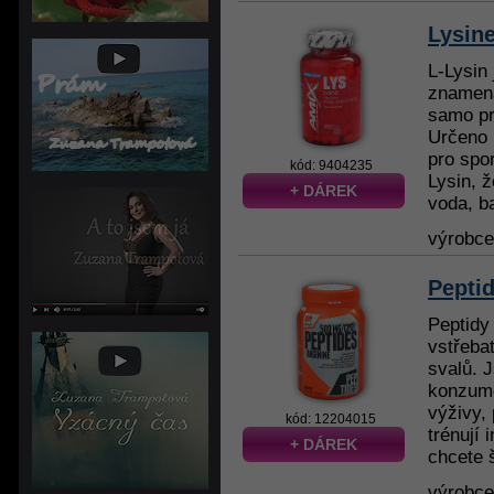
Lysin
L-Lysin 
znamená
samo pr
Určeno 
pro spo
kód: 9404235
Lysin, ž
+ DÁREK
voda, ba
výrobc
Peptid
Peptidy
vstřeba
svalů. 
konzume
výživy, 
kód: 12204015
trénují 
+ DÁREK
chcete š
výrobc