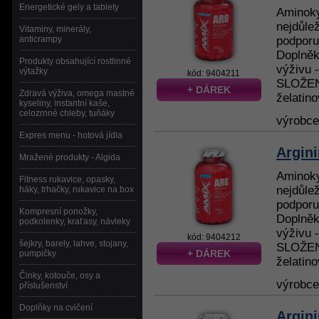
Energetické gely a tablety
Aminoky
nejdůlež
Vitaminy, minerály,
anticrampy
podporu
Doplněk
Produkty obsahující rostlinné
výživu 
výtažky
kód: 9404211
SLOŽENÍ
+ DÁREK
Zdravá výživa, omega mastné
želatino
kyseliny, instantní kaše,
celozrnné chleby, tuňáky
výrobc
Expres menu - hotová jídla
Argini
Mražené produkty - Algida
Aminoky
Fitness rukavice, opasky,
nejdůlež
háky, trhačky, rukavice na box
podporu
Kompresní ponožky,
Doplněk
podkolenky, kraťasy, návleky
výživu 
kód: 9404212
šejkry, barely, lahve, stojany,
SLOŽENÍ
+ DÁREK
pumpičky
želatino
Činky, kotouče, osy a
výrobc
příslušenství
Doplňky na cvičení
Argin