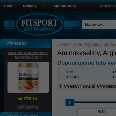
O nás
Kontakty
Speciální slevy
Galerie sp
VÝPRODEJ
Home
>
Aminokyseliny, BCAA
Aminokyseliny, Argi
PureGold CollaGold + kyse.
hyaluronová 300g
Dopoučujeme tyto vý
Amix
Ex
BrainMax
Hi
VYBRAT DALŠÍ VÝROBC
279 Kč
od
další vyprodej