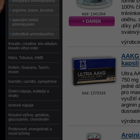
formě s
komplexní aminokyseliny
100% či
arginine, lysine, tyrosine
trénink
kód: 1341304
oběhu, 
speciální směsi
+ DÁREK
aminokyselin
díky pří
svalovýc
jednotlivé aminokyseliny
výrobc
Kreatin, creatine, kre-alkalyn,
kreatin ethyl ester
AAKG 
Nitrix, Tribulus, HMB
kapslí
Kofein, Guarana, Taurin,
Inosin
Ultra A
750 mg L
Karnitin, carnitin, synephrine
jedné d
Dietní nápoje, koktejly a
pro max
kód: 1370316
shaky
využití 
arginin 
Iontové nápoje
dusnatéh
Kloubní výživa, gelatina,
glucosamin, chondroitin
výrobc
Proteinové, energetické a
musli tyčinky
Argini