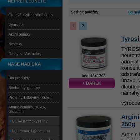
NEPŘEHLÉDNĚTE
Setřídit položky
Od nej
Časově zvýhodněná cena
Výprodej
1
2
Akční balíčky
Tyrosi
Novinky
TYROSI
Dárky za Váš nákup
neurotr
adrenal
NAŠE NABÍDKA
koncent
odstraň
kód: 1341303
Bio produkty
únavu, 
+ DÁREK
dlouhod
Sacharidy, gainery
námahy, 
Proteiny, bílkoviny, protein
výrobc
Aminokyseliny, BCAA,
Glutamin
Argin
BCAA aminokyseliny
250g
l-glutamin, l-glutamine
Arginin