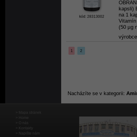
OBRANNÝ
kapsli)
na 1 kap
kód: 28313002
Vitamín
(50 µg n
výrobc
1
2
Nacházíte se v kategorii:
Amin
Mapa stránek
Home
O nás
Kontakty
Napište nám