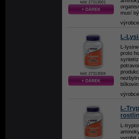
aminoky
kód: 27313001
organis
+ DÁREK
musí bý
výrobc
L-Lys
L-lysine
proto h
synteti
potravo
produkci
kód: 27313004
nezbytn
+ DÁREK
bílkovin
výrobc
L-Try
rostli
L-trypto
aminoky
vyrobit