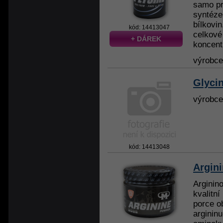
samo pr
syntéze
bílkovi
kód: 14413047
celkové 
+ DÁREK
koncentr
výrobc
Glyci
výrobc
kód: 14413048
Argin
Arginin
kvalitní
porce o
arginin