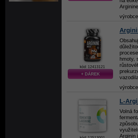
na etike
Arginin
výrobc
Argin
Obsahuj
důležito
procese
hmoty, 
růstové
kód: 12413121
prekurz
+ DÁREK
vazodila
výrobc
L-Arg
Volná f
ferment
způsobu
využite
Arginin
kód: 12513001