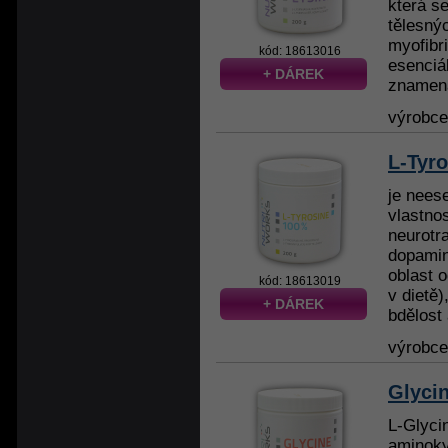
která s
tělesný
myofibri
kód: 18613016
esenciá
+ DÁREK
znamená,
výrobc
L-Tyr
je neese
vlastno
neurotr
dopamin
oblast 
kód: 18613019
v dietě)
+ DÁREK
bdělost 
výrobc
Glyci
L-Glyci
aminoky