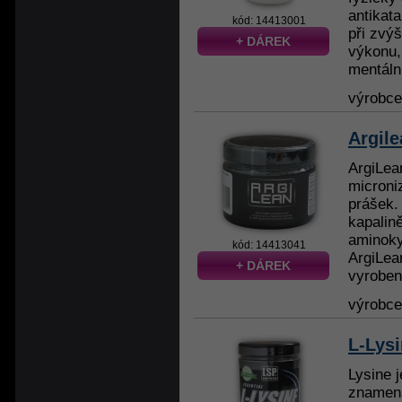
antikat
kód: 14413001
při zvý
+ DÁREK
výkonu,
mentální
výrobc
Argil
ArgiLea
microniz
prášek. 
kapalině
aminoky
kód: 14413041
ArgiLean
+ DÁREK
vyroben
výrobc
L-Lys
Lysine 
znamená