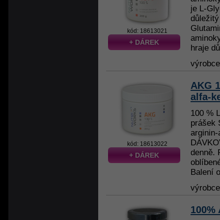
je L-Gl
důležitý
Glutami
kód: 18613021
aminoky
+ DÁREK
hraje dů
výrobc
AKG 1
alfa-k
100 % L-
prášek 
arginin-
DÁVKOVÁ
kód: 18613022
denně. 
+ DÁREK
oblíben
Balení o
výrobc
100% 