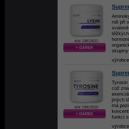
Supre
Aminoky
roli při
svalové
těžkých
hormonů
kód: 19813012
organic
+ DÁREK
skupiny 
výrobc
Supre
Tyrosin
což zna
esenciá
jiných l
má pozit
kód: 19813016
koncent
+ DÁREK
funkci s
výrobc