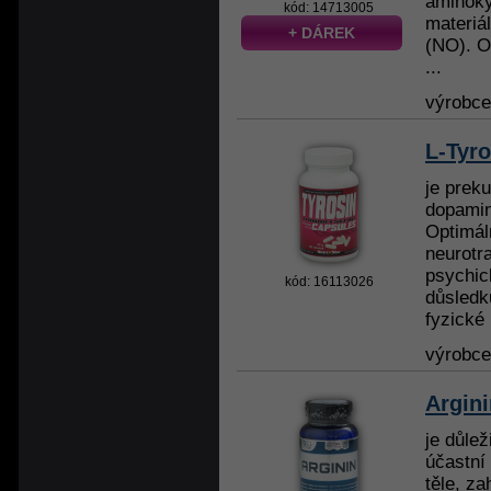
aminoky
kód: 14713005
materiá
+ DÁREK
(NO). O
...
výrobc
L-Tyro
je prek
dopamin
Optimál
neurotr
psychic
kód: 16113026
důsledk
fyzické 
výrobc
Argin
je důlež
účastní
těle, za