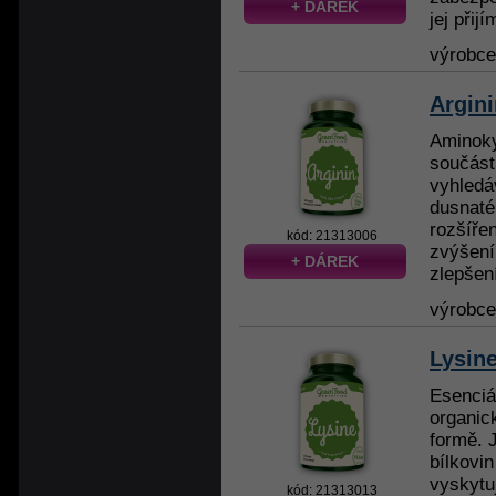
+ DÁREK
jej přijí
výrobc
Argini
Aminoky
součást
vyhledá
dusnaté
rozšíře
kód: 21313006
zvýšení
+ DÁREK
zlepšení
výrobc
Lysin
Esenciá
organic
formě. 
bílkovi
vyskytu
kód: 21313013