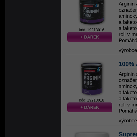
Arginin 
označen
aminokys
alfaketo
alfaket
kód: 19213016
roli v 
+ DÁREK
Pomáhá 
výrobc
100% 
Arginin 
označen
aminokys
alfaketo
alfaket
kód: 19213018
roli v 
+ DÁREK
Pomáhá 
výrobc
Supre