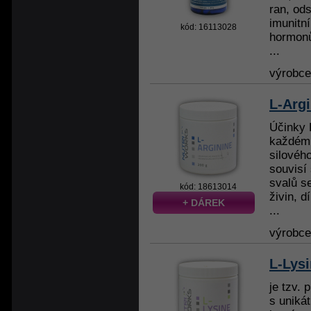
ran, od
imunitní
kód: 16113028
hormonů
...
výrobc
L-Arg
Účinky 
každému
silového
souvisí
svalů s
kód: 18613014
živin, 
+ DÁREK
...
výrobc
L-Lys
je tzv. 
s uniká