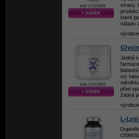
stravy. 
kód: 27313005
produkc
+ DÁREK
které p
náladu a
výrobc
Glyci
Jedná s
farmaceu
balastn
viz tab
odměrka
kód: 27413003
před sp
+ DÁREK
žádná pl
výrobc
L-Lysi
Doplně
OSMIS