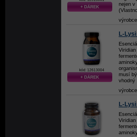
nejen v
+ DÁREK
(Vlastnos
výrobc
L-Lysi
Esenciá
Viridian
ferment
aminoky
organis
kód: 12613004
musí bý
+ DÁREK
vhodný 
výrobc
L-Lysi
Esenciá
Viridian
ferment
aminoky