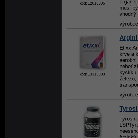
organis
kód: 12613005
musí bý
vhodný 
výrobc
Argini
Etixx Ar
krve a 
aerobní
neboť z
kyslíku
kód: 13313003
železo,
transpor
výrobc
Tyros
Tyrosin
LSPTyro
neesenc
fyzický