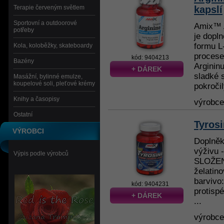
Terapie červeným světlem
kapslí
Sportovní a outdoorové
Amix™ 
potřeby
je dopln
formu L
Kola, koloběžky, skateboardy
procese
kód: 9404213
Bazény
Argininu
+ DÁREK
sladké 
Masážní, bylinné emulze,
koupelové soli, pleťové krémy
pokročil
Knihy a časopisy
výrobc
Ostatní
Tyrosi
VÝROBCI
Doplněk
výživu 
Výpis podle výrobců
SLOŽENÍ
želatino
barvivo:
kód: 9404231
protisp
+ DÁREK
...
výrobc