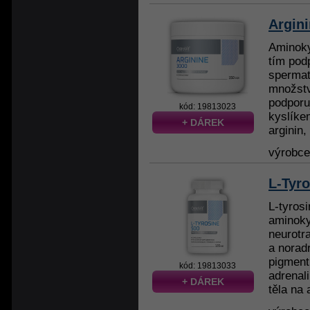
Argini
Aminoky
tím pod
spermat
množstv
podporu
kód: 19813023
kyslíke
+ DÁREK
arginin,
výrobc
L-Tyro
L-tyros
aminoky
neurotr
a noradr
pigment
kód: 19813033
adrenali
+ DÁREK
těla na 