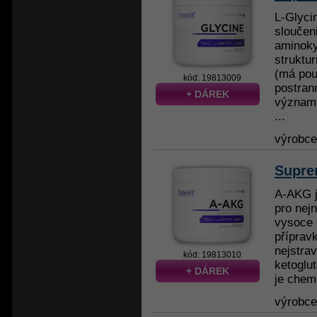
L-Glyci
sloučen
aminoky
struktu
(má pou
kód: 19813009
postrann
+ DÁREK
významn
...
výrobc
Supre
A-AKG j
pro nejn
vysoce 
příprav
nejstrav
kód: 19813010
ketoglut
+ DÁREK
je chemi
výrobc