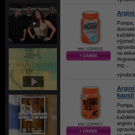
Argin
Pumpa, 
dusnaté
každého
výjimečn
opravdu
kód: 12204016
na etike
+ DÁREK
Arginine
mg ...
výrobc
Argin
kapslí
Pumpa, 
dusnaté
každého
arginin 
kód: 12204017
opravdu
+ DÁREK