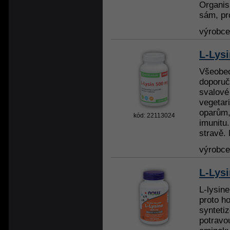
Organis
sám, pro
výrobc
L-Lys
Všeobec
doporuč
svalové
vegetari
oparům,
kód: 22113024
imunitu.
stravě. 
výrobc
L-Lysi
L-lysine
proto h
synteti
potravou