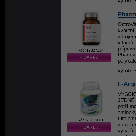
výrobc
Pharma
OstroVi
kvalitní
zdrojem 
vitamín 
příprave
kód: 19827124
Pharma,
+ DÁREK
polykate
výrobc
L-Argi
VYSOKÝ
JEDNÉ K
patří m
aminoky
tuto am
kód: 20713001
za urči
+ DÁREK
vytvořit