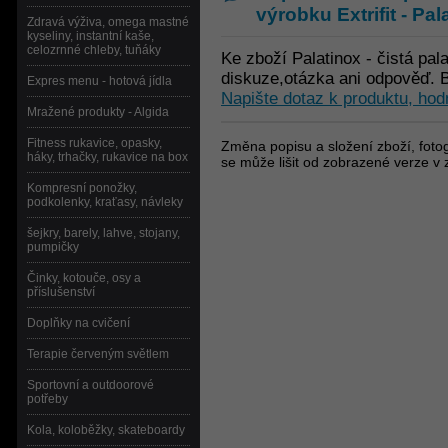
výrobku
Extrifit - P
Zdravá výživa, omega mastné
kyseliny, instantní kaše,
celozrnné chleby, tuňáky
Ke zboží Palatinox - čistá pa
diskuze,otázka ani odpověď. B
Expres menu - hotová jídla
Napište dotaz k produktu, hod
Mražené produkty - Algida
Fitness rukavice, opasky,
Změna popisu a složení zboží, fotog
háky, trhačky, rukavice na box
se může lišit od zobrazené verze v 
Kompresní ponožky,
podkolenky, kraťasy, návleky
šejkry, barely, lahve, stojany,
pumpičky
Činky, kotouče, osy a
příslušenství
Doplňky na cvičení
Terapie červeným světlem
Sportovní a outdoorové
potřeby
Kola, koloběžky, skateboardy