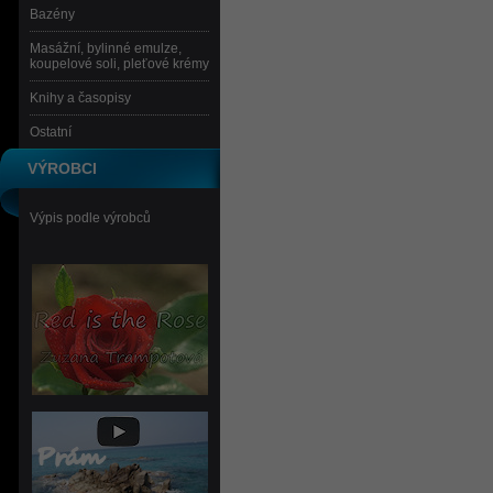
Bazény
Masážní, bylinné emulze,
koupelové soli, pleťové krémy
Knihy a časopisy
Ostatní
VÝROBCI
Výpis podle výrobců