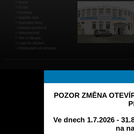
Home
O nás
Kontakty
Napište nám
Speciální slevy
Galerie sportovců
Velkoobchod
Vše o nákupu
Loga ke stažení
Odstoupení od smlouvy
POZOR ZMĚNA OTEVÍR
P
Ve dnech 1.7.2026 - 31.
na na