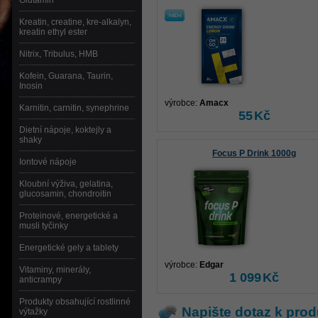
Glutamin
Kreatin, creatine, kre-alkalyn,
kreatin ethyl ester
Nitrix, Tribulus, HMB
Kofein, Guarana, Taurin,
Inosin
výrobce:
Amacx
Karnitin, carnitin, synephrine
55
Kč
Dietní nápoje, koktejly a
shaky
Focus P Drink 1000g
Iontové nápoje
Kloubní výživa, gelatina,
glucosamin, chondroitin
Proteinové, energetické a
musli tyčinky
Energetické gely a tablety
výrobce:
Edgar
Vitaminy, minerály,
1 099
Kč
anticrampy
Produkty obsahující rostlinné
Napište dotaz k prod
výtažky