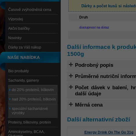
Dárky a počet kusů
si násled
Časově zvýhodněná cena
Druh
Výprodej
dostupnost na dotaz
Akční balíčky
Novinky
Další informace k produk
Dárky za Váš nákup
1500g
NAŠE NABÍDKA
Podrobný popis
Bio produkty
Průměrné nutriční infor
Sacharidy, gainery
Počet dávek v balení, 
do 20% proteinů, bílkovin
další údaje
nad 20% proteinů, bílkovin
Měrná cena
speciální sacharidové
výrobky
Další alternativní zboží
Proteiny, bílkoviny, protein
Aminokyseliny, BCAA,
Energy Drink On The Go 31g