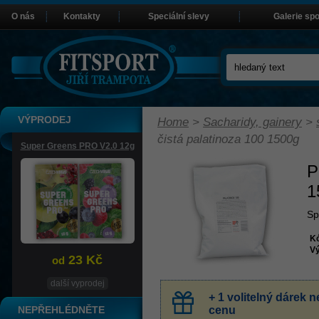
O nás
Kontakty
Speciální slevy
Galerie sp
VÝPRODEJ
Home
>
Sacharidy, gainery
>
čistá palatinoza 100 1500g
Super Greens PRO V2.0 12g
P
1
Sp
K
Vý
23 Kč
od
další vyprodej
+ 1 volitelný dárek
NEPŘEHLÉDNĚTE
cenu