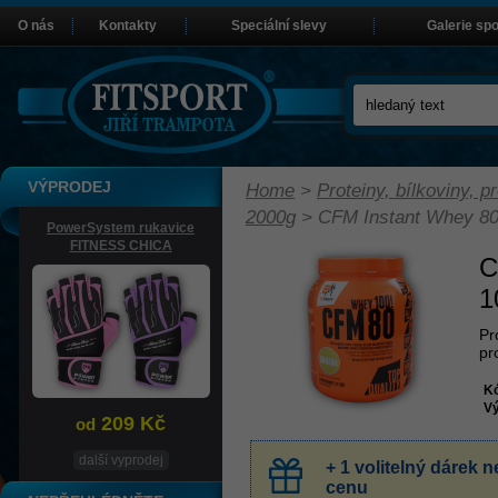
O nás
Kontakty
Speciální slevy
Galerie sp
VÝPRODEJ
Home
>
Proteiny, bílkoviny, pr
2000g
>
CFM Instant Whey 80
PowerSystem rukavice
FITNESS CHICA
C
1
Pr
pr
K
Vý
209 Kč
od
další vyprodej
+ 1 volitelný dárek
cenu