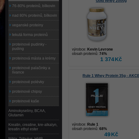
Gold Whey 2000g
76-80% proteinů, bílkovin
nad 80% proteinů, bílkovin
veganské proteiny
tekutá forma proteinů
proteinové pudinky -
puding
výrobce:
Kevin Levrone
obsah proteinů:
74%
proteinová másla a krémy
1 374
Kč
proteinové palačinky a
lívance
Rule 1 Whey Protein 35g - AKC
proteinové polévky
proteinové chipsy
proteinové kaše
Aminokyseliny, BCAA,
Glutamin
výrobce:
Rule 1
Kreatin, creatine, kre-alkalyn,
obsah proteinů:
68%
kreatin ethyl ester
49
Kč
Nitrix, Tribulus, HMB