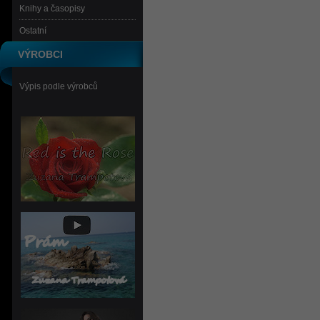
Knihy a časopisy
Ostatní
VÝROBCI
Výpis podle výrobců