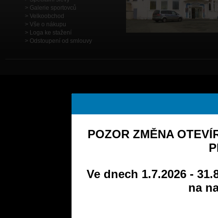
Galerie sportovců
Velkoobchod
Vše o nákupu
Loga ke stažení
Odstoupení od smlouvy
POZOR ZMĚNA OTEVÍR
P
Ve dnech 1.7.2026 - 31.
na na