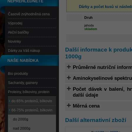
NEPŘEHLÉDNĚTE
Dárky a počet kusů
si násled
Časově zvýhodněná cena
Druh
Výprodej
jahoda
skladem
Akční balíčky
Novinky
Další informace k produ
Dárky za Váš nákup
1000g
NAŠE NABÍDKA
Průměrné nutriční infor
Bio produkty
Aminokyselinové spektr
Sacharidy, gainery
Počet dávek v balení, 
Proteiny, bílkoviny, protein
další údaje
do 65% proteinů, bílkovin
Měrná cena
66-75% proteinů, bílkovin
Další alternativní zboží
do 2000g
nad 2000g