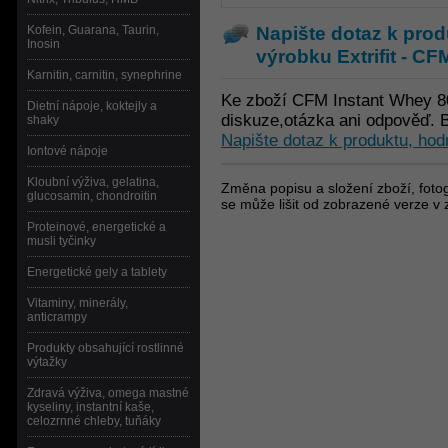
Napište dotaz k prod
Kofein, Guarana, Taurin,
Inosin
výrobku
Extrifit - 
Karnitin, carnitin, synephrine
Ke zboží CFM Instant Whey 8
Dietní nápoje, koktejly a
diskuze,otázka ani odpověď. B
shaky
Napište dotaz k produktu, hod
Iontové nápoje
Kloubní výživa, gelatina,
Změna popisu a složení zboží, fotog
glucosamin, chondroitin
se může lišit od zobrazené verze v 
Proteinové, energetické a
musli tyčinky
Energetické gely a tablety
Vitaminy, minerály,
anticrampy
Produkty obsahující rostlinné
výtažky
Zdravá výživa, omega mastné
kyseliny, instantní kaše,
celozrnné chleby, tuňáky