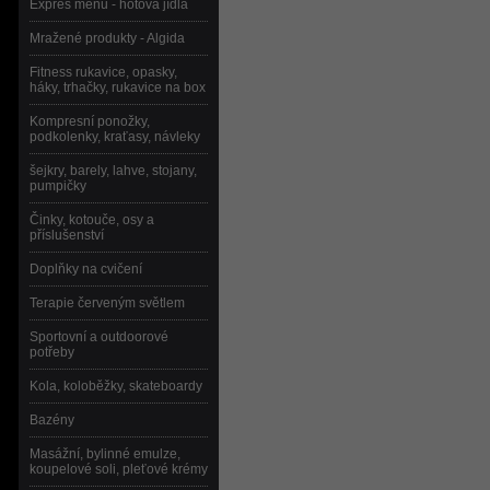
Expres menu - hotová jídla
Mražené produkty - Algida
Fitness rukavice, opasky,
háky, trhačky, rukavice na box
Kompresní ponožky,
podkolenky, kraťasy, návleky
šejkry, barely, lahve, stojany,
pumpičky
Činky, kotouče, osy a
příslušenství
Doplňky na cvičení
Terapie červeným světlem
Sportovní a outdoorové
potřeby
Kola, koloběžky, skateboardy
Bazény
Masážní, bylinné emulze,
koupelové soli, pleťové krémy