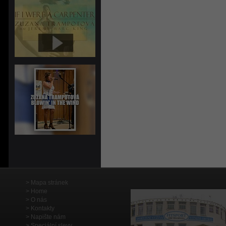
Mapa stránek
Home
O nás
Kontakty
Napište nám
Speciální slevy