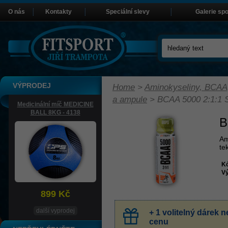
O nás
Kontakty
Speciální slevy
Galerie sp
VÝPRODEJ
Home
>
Aminokyseliny, BCAA
a ampule
>
BCAA 5000 2:1:1 
Medicinální míč MEDICINE
BALL 8KG - 4138
B
Am
te
K
Vý
899 Kč
další vyprodej
+ 1 volitelný dárek
cenu