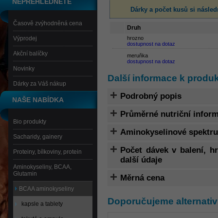
NEPŘEHLÉDNĚTE
Dárky a počet kusů
si násled
Časově zvýhodněná cena
Druh
Výprodej
hrozno
dostupnost na dotaz
Akční balíčky
meruňka
dostupnost na dotaz
Novinky
Další informace k produ
Dárky za Váš nákup
Podrobný popis
NAŠE NABÍDKA
Průměrné nutriční infor
Bio produkty
Aminokyselinové spektr
Sacharidy, gainery
Počet dávek v balení, 
Proteiny, bílkoviny, protein
další údaje
Aminokyseliny, BCAA,
Glutamin
Měrná cena
BCAA aminokyseliny
Doporučujeme alternativ
kapsle a tablety