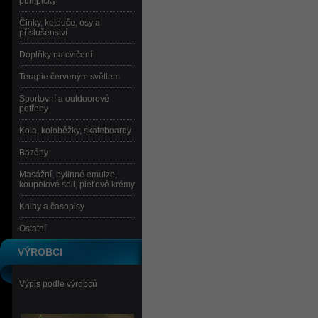
pumpičky
Činky, kotouče, osy a
příslušenství
Doplňky na cvičení
Terapie červeným světlem
Sportovní a outdoorové
potřeby
Kola, koloběžky, skateboardy
Bazény
Masážní, bylinné emulze,
koupelové soli, pleťové krémy
Knihy a časopisy
Ostatní
VÝROBCI
Výpis podle výrobců