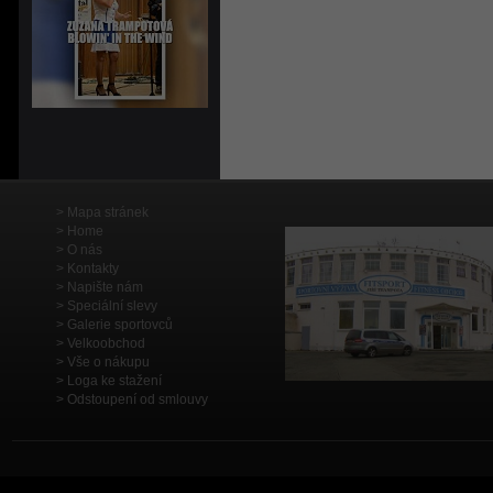
Mapa stránek
Home
O nás
Kontakty
Napište nám
Speciální slevy
Galerie sportovců
Velkoobchod
Vše o nákupu
Loga ke stažení
Odstoupení od smlouvy