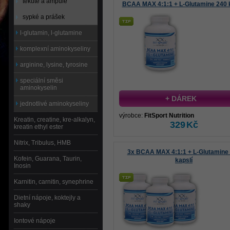
tekuté a ampule
BCAA MAX 4:1:1 + L-Glutamine 240 k
sypké a prášek
l-glutamin, l-glutamine
komplexní aminokyseliny
arginine, lysine, tyrosine
speciální směsi
aminokyselin
+ DÁREK
jednotlivé aminokyseliny
výrobce:
FitSport Nutrition
Kreatin, creatine, kre-alkalyn,
329
Kč
kreatin ethyl ester
Nitrix, Tribulus, HMB
3x BCAA MAX 4:1:1 + L-Glutamine
Kofein, Guarana, Taurin,
kapslí
Inosin
Karnitin, carnitin, synephrine
Dietní nápoje, koktejly a
shaky
Iontové nápoje