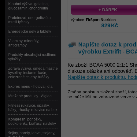
Kloubní výživa, gelatina,
glucosamin, chondroitin
+ DÁREK
Proteinové, energetické a
výrobce:
FitSport Nutrition
musli tyčinky
829
Kč
Energetické gely a tablety
Vitaminy, minerály,
Napište dotaz k prod
anticrampy
výrobku
Extrifit - B
Produkty obsahující rostlinné
výtažky
Ke zboží BCAA 5000 2:1:1 Sho
Zdravá výživa, omega mastné
diskuze,otázka ani odpověď. B
kyseliny, instantní kaše,
Napište dotaz k produktu, hod
celozrnné chleby, tuňáky
Expres menu - hotová jídla
Změna popisu a složení zboží, fotog
Mražené produkty - Algida
se může lišit od zobrazené verze v 
Fitness rukavice, opasky,
háky, trhačky, rukavice na box
Kompresní ponožky,
podkolenky, kraťasy, návleky
šejkry, barely, lahve, stojany,