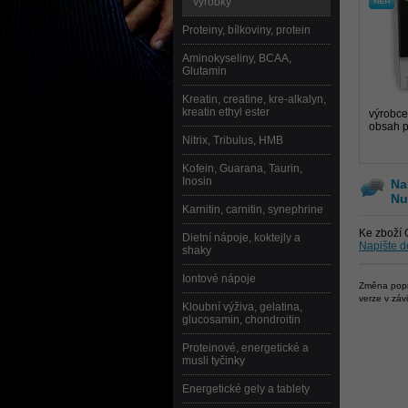
výrobky
Proteiny, bílkoviny, protein
Aminokyseliny, BCAA,
Glutamin
Kreatin, creatine, kre-alkalyn,
kreatin ethyl ester
výrobce
obsah p
Nitrix, Tribulus, HMB
Kofein, Guarana, Taurin,
Inosin
Na
Nu
Karnitin, carnitin, synephrine
Ke zboží 
Dietní nápoje, koktejly a
Napište d
shaky
Iontové nápoje
Změna popis
verze v záv
Kloubní výživa, gelatina,
glucosamin, chondroitin
Proteinové, energetické a
musli tyčinky
Energetické gely a tablety