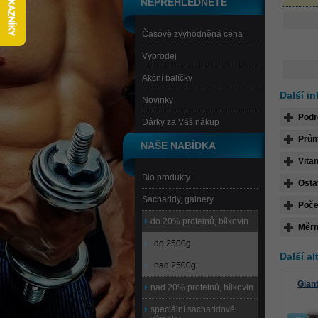
NEPŘEHLÉDNĚTE
Časově zvýhodněná cena
Výprodej
Akční balíčky
Další i
Novinky
Podr
Dárky za Váš nákup
Prům
NAŠE NABÍDKA
Vita
Bio produkty
Osta
Sacharidy, gainery
Poče
do 20% proteinů, bílkovin
Měrn
do 2500g
Další al
nad 2500g
Gian
nad 20% proteinů, bílkovin
speciální sacharidové