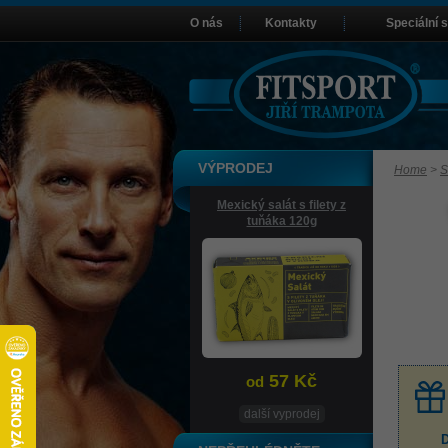
O nás
Kontakty
Speciální 
VÝPRODEJ
Home
>
S
Mexický salát s filety z
tuňáka 120g
57 Kč
od
další vyprodej
D