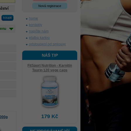
Nová registrace
žství
home
kontakty
cenu
napište nám
platba kartou
odstoupení od smlouvy
NÁŠ TIP
FitSport Nutrition - Karnitin
Taurin 120 vege caps
179 Kč
4000g