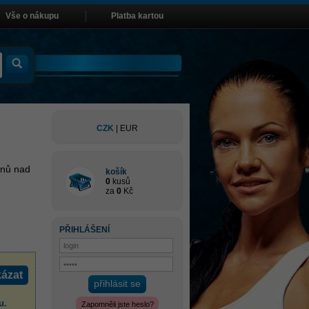
Vše o nákupu
Platba kartou
CZK
|
EUR
inů nad
košík
0
kusů
za
0
Kč
PŘIHLÁŠENÍ
ázat
přihlásit se
u
.
Zapomněli jste heslo?