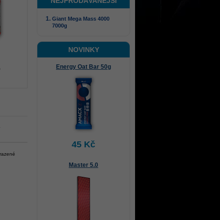
NEJPRODÁVANĚJŠÍ
Giant Mega Mass 4000
7000g
NOVINKY
Energy Oat Bar 50g
%
.
45 Kč
brazené
Master 5.0