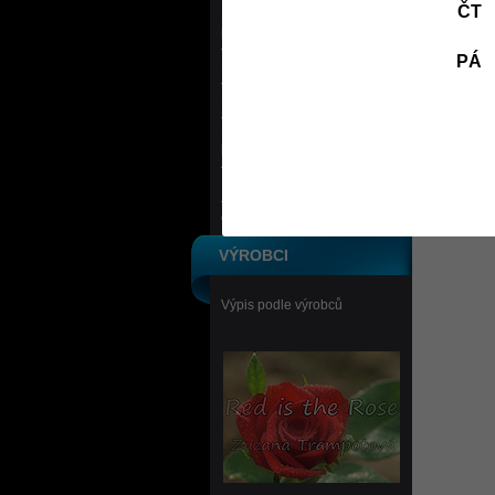
ČT
Sportovní a outdoorové
potřeby
PÁ
Kola, koloběžky, skateboardy
Bazény
Masážní, bylinné emulze,
koupelové soli, pleťové krémy
Knihy a časopisy
Ostatní
VÝROBCI
Výpis podle výrobců