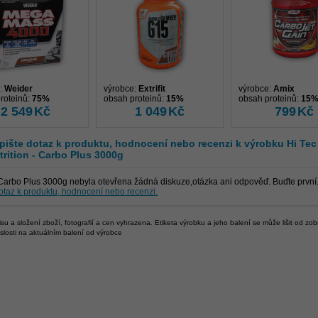
:
Weider
výrobce:
Extrifit
výrobce:
Amix
roteinů:
75%
obsah proteinů:
15%
obsah proteinů:
15
2 549
Kč
1 049
Kč
799
Kč
pište dotaz k produktu, hodnocení nebo recenzi k výrobku
Hi Tec
trition - Carbo Plus 3000g
Carbo Plus 3000g nebyla otevřena žádná diskuze,otázka ani odpověď. Buďte první
otaz k produktu, hodnocení nebo recenzi.
u a složení zboží, fotografií a cen vyhrazena. Etiketa výrobku a jeho balení se může lišit od zo
islosti na aktuálním balení od výrobce