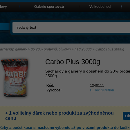
slevy
Galerie sportovců
Velkoobchod
acharidy, gainery
>
do 20% proteinů, bílkovin
>
nad 2500g
>
Carbo Plus 3000g
Carbo Plus 3000g
Sacharidy a gainery s obsahem do 20% prote
2500g
Kód:
1340111
Výrobce:
Hi Tec Nutrition
+ 1 volitelný dárek nebo produkt za zvýhodněnou
uk
cenu
árky a počet kusů
si následně vyberete až po vložení produktu
do košík