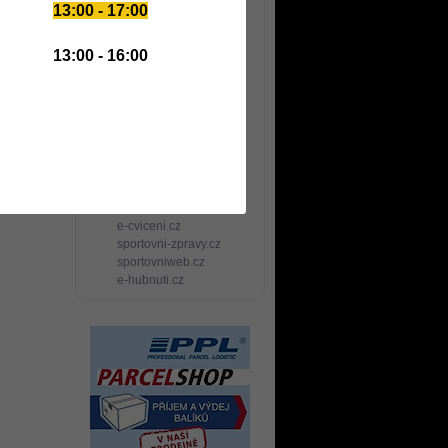
13:00 - 17:00
e-vitamin.cz
whey.cz
sacharidy.cz
13:00 - 16:00
e-dieta.cz
e-protein.cz
e-karnitin.cz
e-kreatin.cz
gainer.cz
fitsport-jt.cz
posilovny.net
delena-strava.cz
koupaliste.net
e-cviceni.cz
sportovni-zpravy.cz
sportovniweb.cz
e-hubnuti.cz