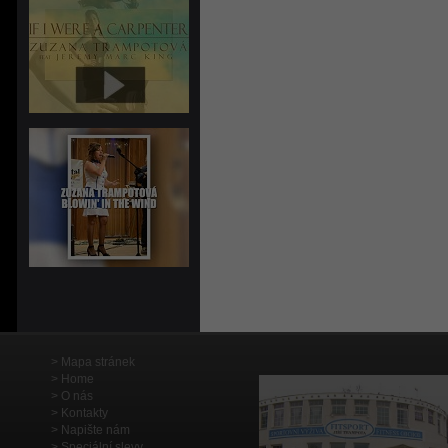
Mapa stránek
Home
O nás
Kontakty
Napište nám
Speciální slevy