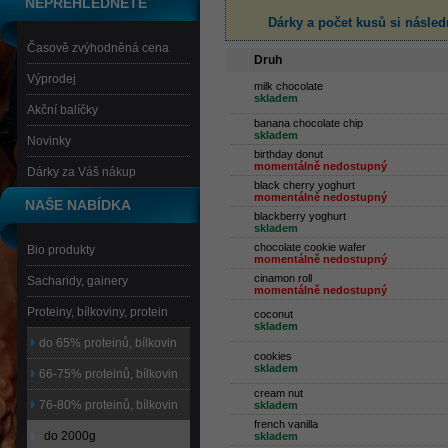
NEPŘEHLÉDNĚTE
Dárky a počet kusů
si násled
Časově zvýhodněná cena
Druh
Výprodej
milk chocolate
skladem
Akční balíčky
banana chocolate chip
skladem
Novinky
birthday donut
momentálně nedostupný
Dárky za Váš nákup
black cherry yoghurt
momentálně nedostupný
NAŠE NABÍDKA
blackberry yoghurt
skladem
chocolate cookie wafer
Bio produkty
momentálně nedostupný
cinamon roll
Sacharidy, gainery
momentálně nedostupný
Proteiny, bílkoviny, protein
coconut
skladem
do 65% proteinů, bílkovin
cookies
skladem
66-75% proteinů, bílkovin
cream nut
76-80% proteinů, bílkovin
skladem
french vanilla
do 2000g
skladem