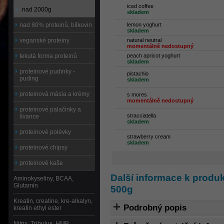
iced coffee
nad 2000g
skladem
nad 80% proteinů, bílkovin
lemon yoghurt
skladem
veganské proteiny
natural neutral
momentálně nedostupný
tekutá forma proteinů
peach apricot yoghurt
skladem
proteinové pudinky -
pistachio
puding
skladem
proteinová másla a krémy
s mores
momentálně nedostupný
proteinové palačinky a
stracciatella
lívance
skladem
proteinové polévky
strawberry cream
skladem
proteinové chipsy
proteinové kaše
Další informace k produ
Aminokyseliny, BCAA,
Glutamin
500g
Kreatin, creatine, kre-alkalyn,
Podrobný popis
kreatin ethyl ester
Nitrix, Tribulus, HMB