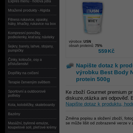
Expres menu - hotová jídla
Mražené produkty - Algida
Fitness rukavice, opasky,
háky, trhačky, rukavice na box
Kompresní ponožky,
podkolenky, kraťasy, návleky
výrobce:
USN
obsah proteinů:
75%
šejkry, barely, lahve, stojany,
559
Kč
pumpičky
Činky, kotouče, osy a
příslušenství
Napište dotaz k prod
výrobku
Best Body N
Doplňky na cvičení
protein 500g
Terapie červeným světlem
Sportovní a outdoorové
Ke zboží Gourmet premium pro
potřeby
diskuze,otázka ani odpověď. B
Napište dotaz k produktu, hod
Kola, koloběžky, skateboardy
Bazény
Změna popisu a složení zboží, fotog
se může lišit od zobrazené verze v 
Masážní, bylinné emulze,
koupelové soli, pleťové krémy