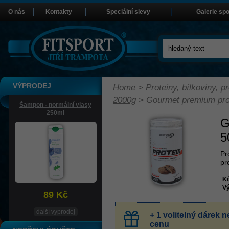
O nás
Kontakty
Speciální slevy
Galerie sp
VÝPRODEJ
Home
>
Proteiny, bílkoviny, pr
2000g
>
Gourmet premium pro
Šampon - normální vlasy
250ml
G
5
Pr
pr
K
Vý
89 Kč
další vyprodej
+ 1 volitelný dárek
cenu