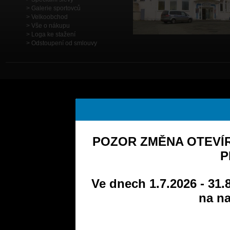
Galerie sportovců
Velkoobchod
Vše o nákupu
Loga ke stažení
Odstoupení od smlouvy
POZOR ZMĚNA OTEVÍR
P
Ve dnech 1.7.2026 - 31.
na na