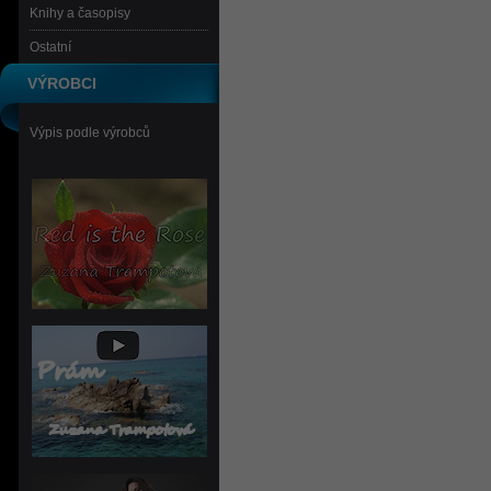
Knihy a časopisy
Ostatní
VÝROBCI
Výpis podle výrobců