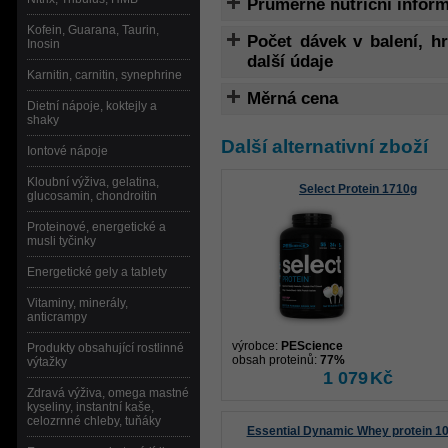
Průměrné nutriční infor
Kofein, Guarana, Taurin,
Počet dávek v balení, 
Inosin
další údaje
Karnitin, carnitin, synephrine
Měrná cena
Dietní nápoje, koktejly a
shaky
Další alternativní zboží
Iontové nápoje
Kloubní výživa, gelatina,
Select Protein 1710g
glucosamin, chondroitin
Proteinové, energetické a
musli tyčinky
Energetické gely a tablety
Vitaminy, minerály,
anticrampy
výrobce:
PEScience
Produkty obsahující rostlinné
obsah proteinů:
77%
výtažky
1 079
Kč
Zdravá výživa, omega mastné
kyseliny, instantní kaše,
celozrnné chleby, tuňáky
Essential Dynamic Whey protein 1