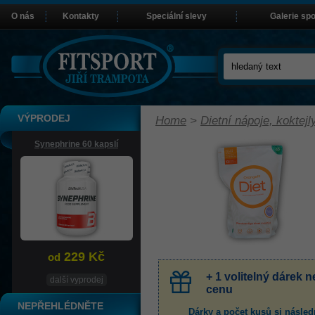
O nás
Kontakty
Speciální slevy
Galerie sp
VÝPRODEJ
Home
>
Dietní nápoje, koktej
Synephrine 60 kapslí
229 Kč
od
+ 1 volitelný dárek
další vyprodej
cenu
NEPŘEHLÉDNĚTE
Dárky a počet kusů
si násled