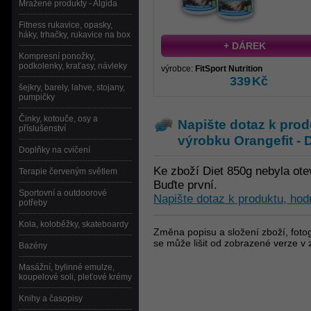
Mražené produkty - Algida
Fitness rukavice, opasky,
háky, trhačky, rukavice na box
+ DÁREK
Kompresní ponožky,
podkolenky, kraťasy, návleky
výrobce:
FitSport Nutrition
339
Kč
šejkry, barely, lahve, stojany,
pumpičky
Činky, kotouče, osy a
Napište dotaz k prod
příslušenství
výrobku
Orangefit - 
Doplňky na cvičení
Ke zboží Diet 850g nebyla ot
Terapie červeným světlem
Buďte první.
Sportovní a outdoorové
Napište dotaz k produktu, hod
potřeby
Kola, koloběžky, skateboardy
Změna popisu a složení zboží, fotog
se může lišit od zobrazené verze v 
Bazény
Masážní, bylinné emulze,
koupelové soli, pleťové krémy
Knihy a časopisy