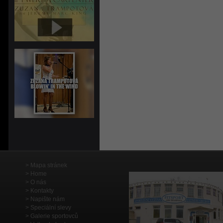
Mapa stránek
Home
O nás
Kontakty
Napište nám
Speciální slevy
Galerie sportovců