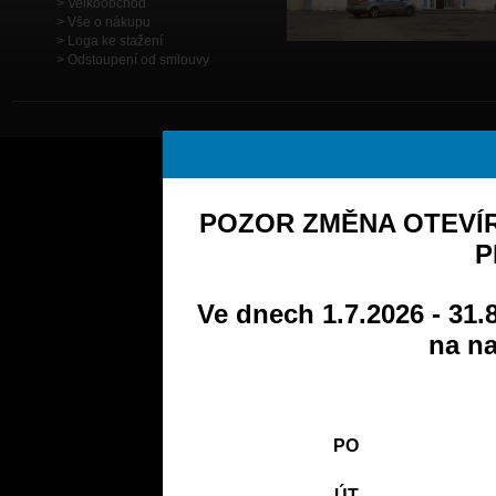
Velkoobchod
Vše o nákupu
Loga ke stažení
Odstoupení od smlouvy
POZOR ZMĚNA OTEVÍR
P
Ve dnech 1.7.2026 - 31.
na na
PO
ÚT