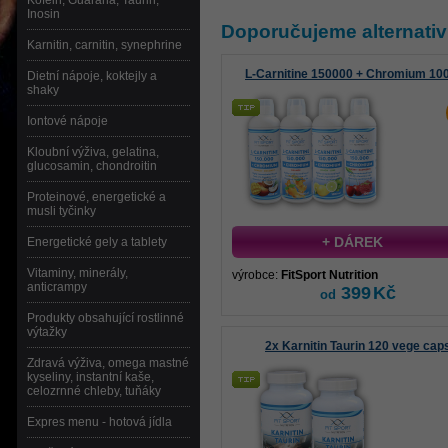
Kofein, Guarana, Taurin,
Inosin
Doporučujeme alternativ
Karnitin, carnitin, synephrine
L-Carnitine 150000 + Chromium 10
Dietní nápoje, koktejly a
shaky
Iontové nápoje
Kloubní výživa, gelatina,
glucosamin, chondroitin
Proteinové, energetické a
musli tyčinky
+ DÁREK
Energetické gely a tablety
Vitaminy, minerály,
výrobce:
FitSport Nutrition
anticrampy
399
Kč
od
Produkty obsahující rostlinné
výtažky
2x Karnitin Taurin 120 vege cap
Zdravá výživa, omega mastné
kyseliny, instantní kaše,
celozrnné chleby, tuňáky
Expres menu - hotová jídla