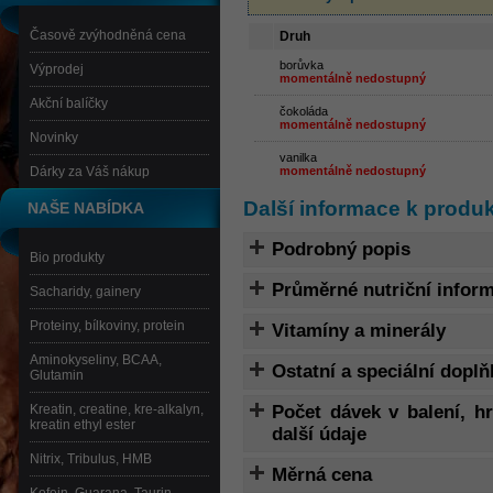
Časově zvýhodněná cena
Druh
borůvka
Výprodej
momentálně nedostupný
Akční balíčky
čokoláda
momentálně nedostupný
Novinky
vanilka
Dárky za Váš nákup
momentálně nedostupný
Další informace k produk
NAŠE NABÍDKA
Podrobný popis
Bio produkty
Průměrné nutriční infor
Sacharidy, gainery
Proteiny, bílkoviny, protein
Vitamíny a minerály
Aminokyseliny, BCAA,
Ostatní a speciální doplň
Glutamin
Kreatin, creatine, kre-alkalyn,
Počet dávek v balení, 
kreatin ethyl ester
další údaje
Nitrix, Tribulus, HMB
Měrná cena