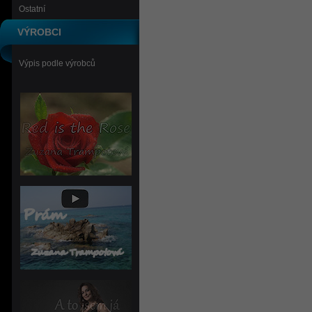
Ostatní
VÝROBCI
Výpis podle výrobců