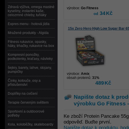
Zdravá výživa, omega mastné
výrobce:
Go Fitness
kyseliny, instantní kaše,
34
Kč
od
celozrnné chleby, tuňáky
Expres menu - hotová jídla
15x Zero Hero High Low Sugar Bar 6
Mražené produkty - Algida
Fitness rukavice, opasky,
háky, trhačky, rukavice na box
Kompresní ponožky,
podkolenky, kraťasy, návleky
šejkry, barely, lahve, stojany,
pumpičky
výrobce:
Amix
obsah proteinů:
31%
Činky, kotouče, osy a
489
Kč
příslušenství
Doplňky na cvičení
Napište dotaz k prod
výrobku
Go Fitness 
Terapie červeným světlem
Sportovní a outdoorové
potřeby
Ke zboží Protein Pancake 55g
odpověď. Buďte první.
Kola, koloběžky, skateboardy
Napište dotaz k produktu, hod