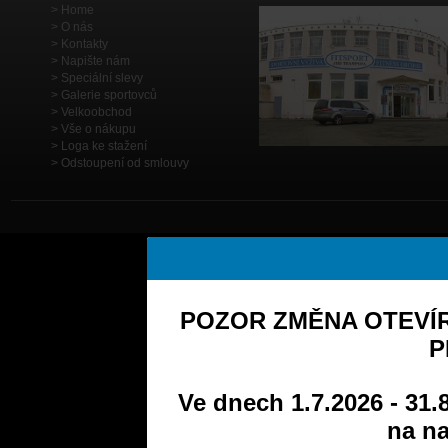
Home
O nás
Kontakty
Napište nám
Speciální slevy
Galerie sportovců
Velkoobchod
Vše o nákupu
Loga ke stažení
Odstoupení od smlouvy
POZOR ZMĚNA OTEVÍR
P
Ve dnech 1.7.2026 - 31.
na na