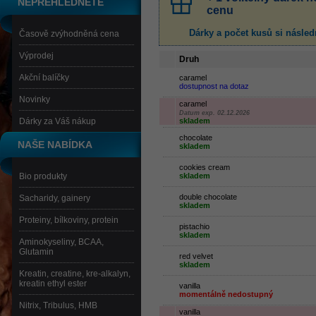
NEPŘEHLÉDNĚTE
cenu
Dárky a počet kusů
si násled
Časově zvýhodněná cena
Výprodej
Druh
Akční balíčky
caramel
dostupnost na dotaz
Novinky
caramel
Datum exp. 02.12.2026
Dárky za Váš nákup
skladem
chocolate
NAŠE NABÍDKA
skladem
cookies cream
Bio produkty
skladem
double chocolate
Sacharidy, gainery
skladem
Proteiny, bílkoviny, protein
pistachio
skladem
Aminokyseliny, BCAA,
Glutamin
red velvet
skladem
Kreatin, creatine, kre-alkalyn,
kreatin ethyl ester
vanilla
momentálně nedostupný
Nitrix, Tribulus, HMB
vanilla