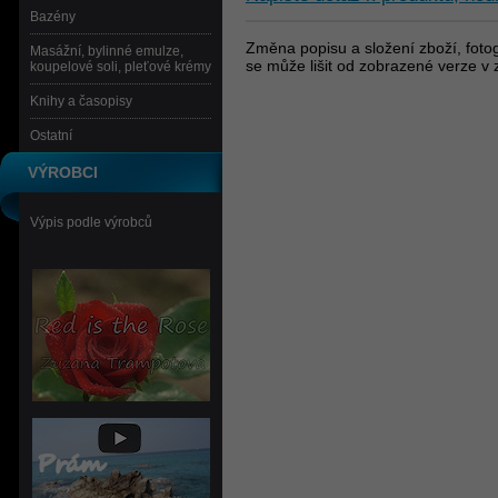
Bazény
Změna popisu a složení zboží, fotog
Masážní, bylinné emulze,
se může lišit od zobrazené verze v 
koupelové soli, pleťové krémy
Knihy a časopisy
Ostatní
VÝROBCI
Výpis podle výrobců