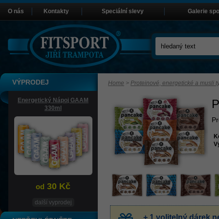
O nás
Kontakty
Speciální slevy
Galerie sp
VÝPRODEJ
Home
>
Proteinové, energetické a musli t
Energetický Nápoj GAAM
P
330ml
Pr
K
V
30 Kč
od
další vyprodej
+ 1 volitelný dárek