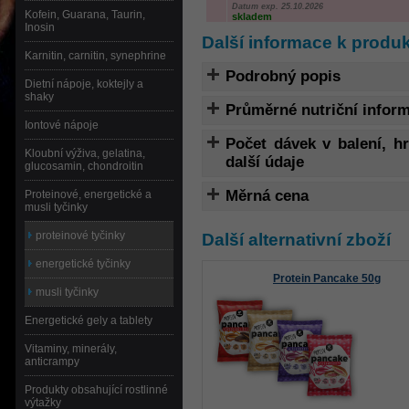
Datum exp. 25.10.2026
Kofein, Guarana, Taurin,
skladem
Inosin
Další informace k produ
Karnitin, carnitin, synephrine
Podrobný popis
Dietní nápoje, koktejly a
shaky
Průměrné nutriční infor
Iontové nápoje
Počet dávek v balení, 
Kloubní výživa, gelatina,
další údaje
glucosamin, chondroitin
Měrná cena
Proteinové, energetické a
musli tyčinky
proteinové tyčinky
Další alternativní zboží
energetické tyčinky
Protein Pancake 50g
musli tyčinky
Energetické gely a tablety
Vitaminy, minerály,
anticrampy
Produkty obsahující rostlinné
výtažky