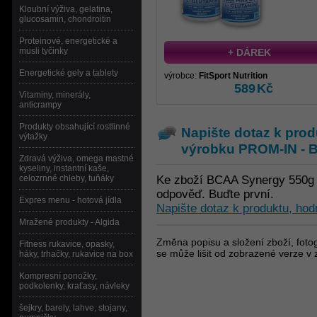
Kloubní výživa, gelatina,
glucosamin, chondroitin
Proteinové, energetické a
musli tyčinky
+ DÁREK
Energetické gely a tablety
výrobce:
FitSport Nutrition
589
Kč
Vitaminy, minerály,
anticrampy
Produkty obsahující rostlinné
Napište dotaz k prod
výtažky
výrobku
PROM-IN - 
Zdravá výživa, omega mastné
kyseliny, instantní kaše,
celozrnné chleby, tuňáky
Ke zboží BCAA Synergy 550g n
odpověď. Buďte první.
Expres menu - hotová jídla
Napište dotaz k produktu, hod
Mražené produkty - Algida
Změna popisu a složení zboží, fotog
Fitness rukavice, opasky,
se může lišit od zobrazené verze v 
háky, trhačky, rukavice na box
Kompresní ponožky,
podkolenky, kraťasy, návleky
šejkry, barely, lahve, stojany,