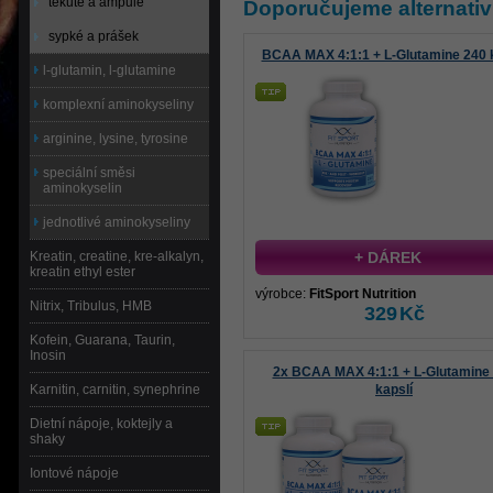
tekuté a ampule
Doporučujeme alternativ
sypké a prášek
BCAA MAX 4:1:1 + L-Glutamine 240 k
l-glutamin, l-glutamine
komplexní aminokyseliny
arginine, lysine, tyrosine
speciální směsi
aminokyselin
jednotlivé aminokyseliny
Kreatin, creatine, kre-alkalyn,
+ DÁREK
kreatin ethyl ester
výrobce:
FitSport Nutrition
Nitrix, Tribulus, HMB
329
Kč
Kofein, Guarana, Taurin,
Inosin
2x BCAA MAX 4:1:1 + L-Glutamine
Karnitin, carnitin, synephrine
kapslí
Dietní nápoje, koktejly a
shaky
Iontové nápoje