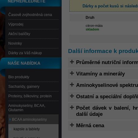
NEPŘEHLÉDNĚTE
Dárky a počet kusů
si násled
Časově zvýhodněná cena
Druh
Výprodej
citron-máta
skladem
Akční balíčky
Novinky
Další informace k prod
Dárky za Váš nákup
Průměrné nutriční infor
NAŠE NABÍDKA
Vitamíny a minerály
Bio produkty
Aminokyselinové spektr
Sacharidy, gainery
Ostatní a speciální doplň
Proteiny, bílkoviny, protein
Aminokyseliny, BCAA,
Počet dávek v balení, 
Glutamin
další údaje
BCAA aminokyseliny
Měrná cena
kapsle a tablety