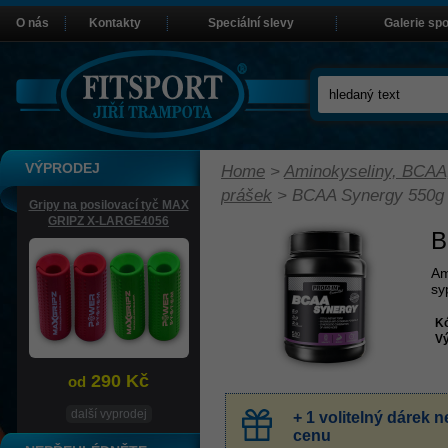
O nás
Kontakty
Speciální slevy
Galerie sp
VÝPRODEJ
Home
>
Aminokyseliny, BCAA
prášek
>
BCAA Synergy 550g
Gripy na posilovací tyč MAX
GRIPZ X-LARGE4056
B
Am
sy
K
Vý
290 Kč
od
další vyprodej
+ 1 volitelný dárek
cenu