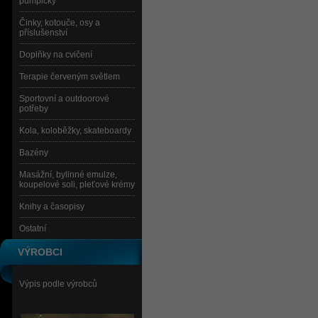
pumpičky
Činky, kotouče, osy a
příslušenství
Doplňky na cvičení
Terapie červeným světlem
Sportovní a outdoorové
potřeby
Kola, koloběžky, skateboardy
Bazény
Masážní, bylinné emulze,
koupelové soli, pleťové krémy
Knihy a časopisy
Ostatní
VÝROBCI
Výpis podle výrobců