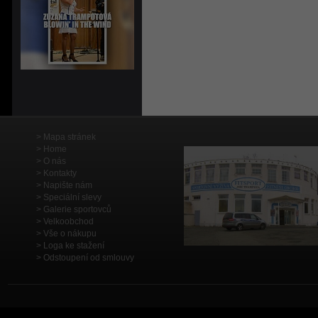
Mapa stránek
Home
O nás
Kontakty
Napište nám
Speciální slevy
Galerie sportovců
Velkoobchod
Vše o nákupu
Loga ke stažení
Odstoupení od smlouvy