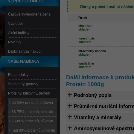
NEPŘEHLÉDNĚTE
Dárky a počet kusů
si násled
Časově zvýhodněná cena
Druh
Výprodej
chocolate
skladem
Akční balíčky
forest fruits
Novinky
skladem
strawberry banana
Dárky za Váš nákup
skladem
NAŠE NABÍDKA
vanilla lime
skladem
Bio produkty
Další informace k prod
Protein 1000g
Sacharidy, gainery
Proteiny, bílkoviny, protein
Podrobný popis
do 65% proteinů, bílkovin
Průměrné nutriční infor
66-75% proteinů, bílkovin
Vitamíny a minerály
76-80% proteinů, bílkovin
Aminokyselinové spektr
nad 80% proteinů, bílkovin