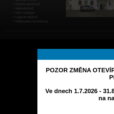
Galerie sportovců
Velkoobchod
Vše o nákupu
Loga ke stažení
Odstoupení od smlouvy
POZOR ZMĚNA OTEVÍR
P
Ve dnech 1.7.2026 - 31.
na na