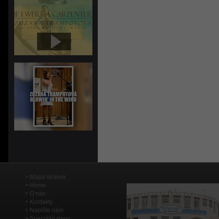
Mapa stránek
Home
O nás
Kontakty
Napište nám
Speciální slevy