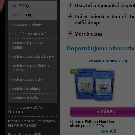
Ostatní a speciální doplň
do 2000g
nad 2000g
Počet dávek v balení, 
další údaje
veganské proteiny
Měrná cena
tekutá forma proteinů
proteinové pudinky -
Doporučujeme alternativ
puding
proteinová másla a krémy
2x Maxi Pro 90% 750g
proteinové palačinky a
lívance
proteinové polévky
proteinové chipsy
proteinové kaše
Aminokyseliny, BCAA,
+ DÁREK
Glutamin
Kreatin, creatine, kre-alkalyn,
výrobce:
FitSport Nutrition
kreatin ethyl ester
obsah proteinů:
90%
799
Kč
Nitrix, Tribulus, HMB