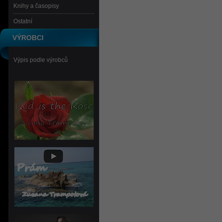
Knihy a časopisy
Ostatní
VÝROBCI
Výpis podle výrobců