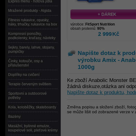
Expres menu - hotová jídla
Mražené produkty - Algida
+ DÁREK
Fitness rukavice, opasky,
háky, trhačky, rukavice na box
výrobce:
FitSport Nutrition
obsah proteinů:
90%
2 999
Kč
Kompresní ponožky,
podkolenky, kraťasy, návleky
šejkry, barely, lahve, stojany,
pumpičky
Napište dotaz k prod
výrobku
Amix - Anab
Činky, kotouče, osy a
příslušenství
1000g
Doplňky na cvičení
Ke zboží Anabolic Monster BE
Terapie červeným světlem
žádná diskuze,otázka ani odp
Napište dotaz k produktu, hod
Sportovní a outdoorové
potřeby
Změna popisu a složení zboží, fotog
Kola, koloběžky, skateboardy
se může lišit od zobrazené verze v 
Bazény
Masážní, bylinné emulze,
koupelové soli, pleťové krémy