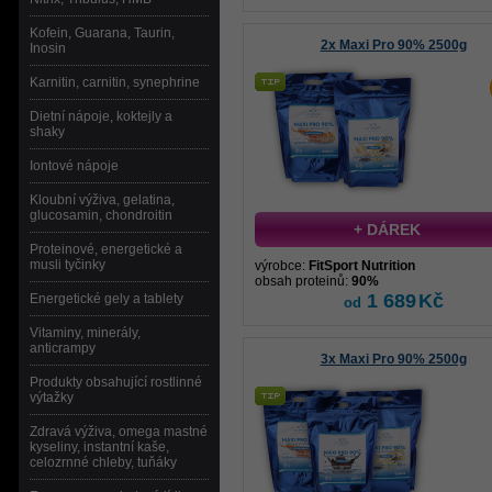
Kofein, Guarana, Taurin,
2x Maxi Pro 90% 2500g
Inosin
Karnitin, carnitin, synephrine
Dietní nápoje, koktejly a
shaky
Iontové nápoje
Kloubní výživa, gelatina,
glucosamin, chondroitin
+ DÁREK
Proteinové, energetické a
musli tyčinky
výrobce:
FitSport Nutrition
obsah proteinů:
90%
1 689
Kč
Energetické gely a tablety
od
Vitaminy, minerály,
anticrampy
3x Maxi Pro 90% 2500g
Produkty obsahující rostlinné
výtažky
Zdravá výživa, omega mastné
kyseliny, instantní kaše,
celozrnné chleby, tuňáky