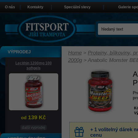
O nás
Kontakty
Speciální slevy
Galerie sp
VÝPRODEJ
Home
>
Proteiny, bílkoviny, pr
2000g
>
Anabolic Monster BE
Lecithin 1200mg 100
softgels
A
P
Pr
pr
K
Vý
139 Kč
od
další vyprodej
+ 1 volitelný dárek
cenu