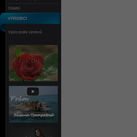
Ostatní
VÝROBCI
Výpis podle výrobců