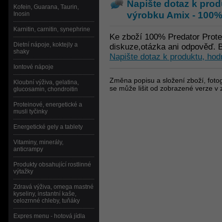
Napište dotaz k prod
Kofein, Guarana, Taurin,
výrobku
Amix - 100%
Inosin
Karnitin, carnitin, synephrine
Ke zboží 100% Predator Prote
Dietní nápoje, koktejly a
diskuze,otázka ani odpověď. B
shaky
Napište dotaz k produktu, hod
Iontové nápoje
Změna popisu a složení zboží, fotog
Kloubní výživa, gelatina,
se může lišit od zobrazené verze v 
glucosamin, chondroitin
Proteinové, energetické a
musli tyčinky
Energetické gely a tablety
Vitaminy, minerály,
anticrampy
Produkty obsahující rostlinné
výtažky
Zdravá výživa, omega mastné
kyseliny, instantní kaše,
celozrnné chleby, tuňáky
Expres menu - hotová jídla