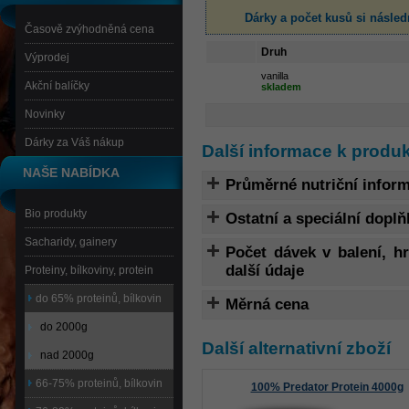
Dárky a počet kusů
si násled
Časově zvýhodněná cena
Druh
Výprodej
vanilla
Akční balíčky
skladem
Novinky
Dárky za Váš nákup
Další informace k produ
NAŠE NABÍDKA
Průměrné nutriční infor
Bio produkty
Ostatní a speciální doplň
Sacharidy, gainery
Počet dávek v balení, 
další údaje
Proteiny, bílkoviny, protein
do 65% proteinů, bílkovin
Měrná cena
do 2000g
Další alternativní zboží
nad 2000g
66-75% proteinů, bílkovin
100% Predator Protein 4000g