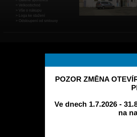
Galerie sportovců
Velkoobchod
Vše o nákupu
Loga ke stažení
Odstoupení od smlouvy
POZOR ZMĚNA OTEVÍR
P
Ve dnech 1.7.2026 - 31.
na na