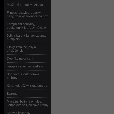
Mražené produkty - Algida
Fitness rukavice, opasky,
háky, trhačky, rukavice na box
Kompresní ponožky,
podkolenky, kraťasy, návleky
šejkry, barely, lahve, stojany,
pumpičky
Činky, kotouče, osy a
příslušenství
Doplňky na cvičení
Terapie červeným světlem
Sportovní a outdoorové
potřeby
Kola, koloběžky, skateboardy
Bazény
Masážní, bylinné emulze,
koupelové soli, pleťové krémy
Knihy a časopisy