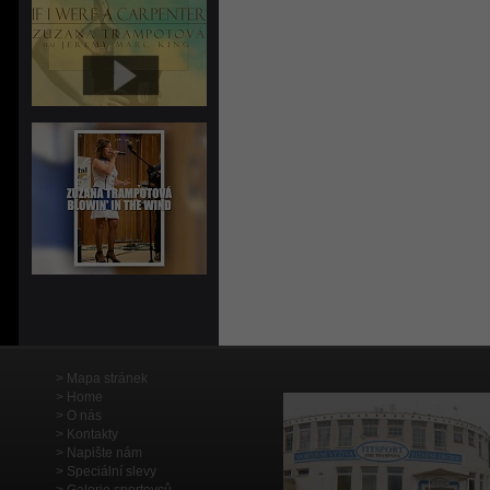
Mapa stránek
Home
O nás
Kontakty
Napište nám
Speciální slevy