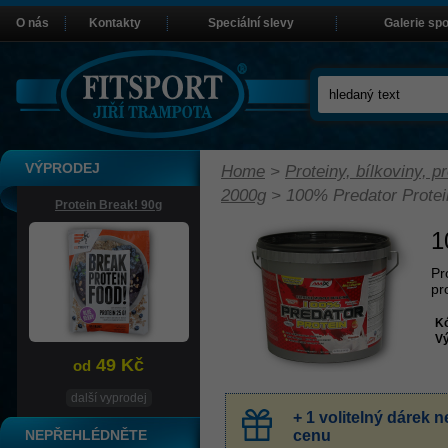
O nás
Kontakty
Speciální slevy
Galerie sp
VÝPRODEJ
Home
>
Proteiny, bílkoviny, pr
2000g
>
100% Predator Prote
Protein Break! 90g
1
Pr
pr
K
Vý
49 Kč
od
další vyprodej
+ 1 volitelný dárek
NEPŘEHLÉDNĚTE
cenu