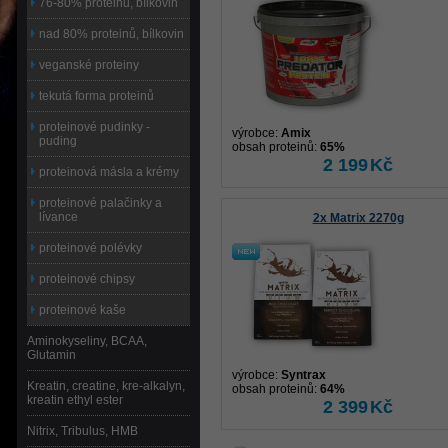
76-80% proteinů, bílkovin
nad 80% proteinů, bílkovin
veganské proteiny
tekutá forma proteinů
proteinové pudinky -
výrobce:
Amix
puding
obsah proteinů:
65%
2 199
Kč
proteinová másla a krémy
proteinové palačinky a
lívance
2x Matrix 2270g
proteinové polévky
proteinové chipsy
proteinové kaše
Aminokyseliny, BCAA,
Glutamin
výrobce:
Syntrax
Kreatin, creatine, kre-alkalyn,
obsah proteinů:
64%
kreatin ethyl ester
2 399
Kč
Nitrix, Tribulus, HMB