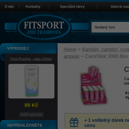
O nás
Kontakty
Speciální slevy
Galerie sp
VÝPRODEJ
Home
>
Karnitin, carnitin, sy
ampule
>
CarniShot 3000 Box
Foot Peeling - tuba 100ml
C
Ca
te
K
Vý
89 Kč
další vyprodej
+ 1 volitelný dárek
NEPŘEHLÉDNĚTE
cenu