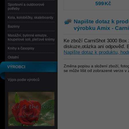
599
Kč
Sportovní a outdoorové
potřeby
Kola, koloběžky, skateboardy
Napište dotaz k prod
Bazény
výrobku
Amix - Carn
Masážní, bylinné emulze,
koupelové soli, pleťové krémy
Ke zboží CarniShot 3000 Box 
diskuze,otázka ani odpověď. B
Knihy a časopisy
Napište dotaz k produktu, hod
Ostatní
Změna popisu a složení zboží, fotog
VÝROBCI
se může lišit od zobrazené verze v 
Výpis podle výrobců