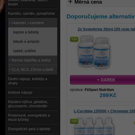
Kofein, Guarana, Taurin,
Měrná cena
Inosin
Karnitin, carnitin, synephrine
Doporučujeme alternativ
l-karnitin, l-carnitine
2x Synephrine 20mg 100 vege ta
kapsle a tablety
tekuté a ampule
sypké, prášek
thermo doplňky a směsi
CLA, HCA, Chrom a další
Dietní nápoje, koktejly a
+ DÁREK
shaky
výrobce:
FitSport Nutrition
Iontové nápoje
299
Kč
Kloubní výživa, gelatina,
glucosamin, chondroitin
L-Carnitine 150000 + Chromium 10
Proteinové, energetické a
musli tyčinky
Energetické gely a tablety