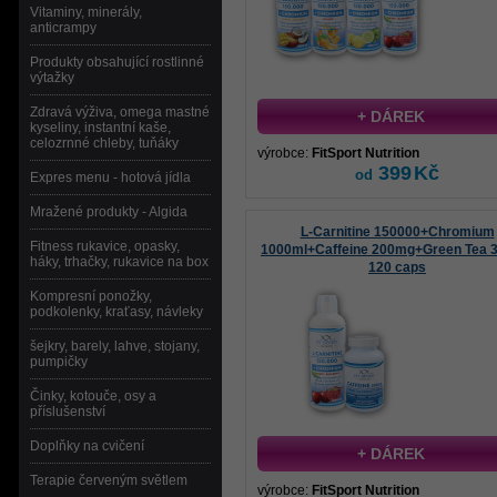
Vitaminy, minerály,
anticrampy
Produkty obsahující rostlinné
výtažky
Zdravá výživa, omega mastné
+ DÁREK
kyseliny, instantní kaše,
celozrnné chleby, tuňáky
výrobce:
FitSport Nutrition
399
Kč
od
Expres menu - hotová jídla
Mražené produkty - Algida
L-Carnitine 150000+Chromium
Fitness rukavice, opasky,
1000ml+Caffeine 200mg+Green Tea 
háky, trhačky, rukavice na box
120 caps
Kompresní ponožky,
podkolenky, kraťasy, návleky
šejkry, barely, lahve, stojany,
pumpičky
Činky, kotouče, osy a
příslušenství
Doplňky na cvičení
+ DÁREK
Terapie červeným světlem
výrobce:
FitSport Nutrition