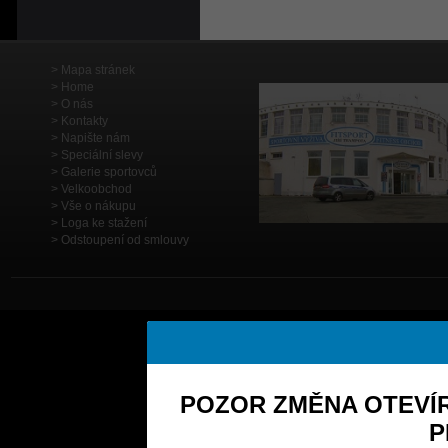
Mapa stránek
Home
O nás
Kontakty
Napište nám
Speciální slevy
Galerie sportovců
Velkoobchod
Vše o nákupu
Loga ke stažení
Odstoupení od smlouvy
POZOR ZMĚNA OTEVÍR
P