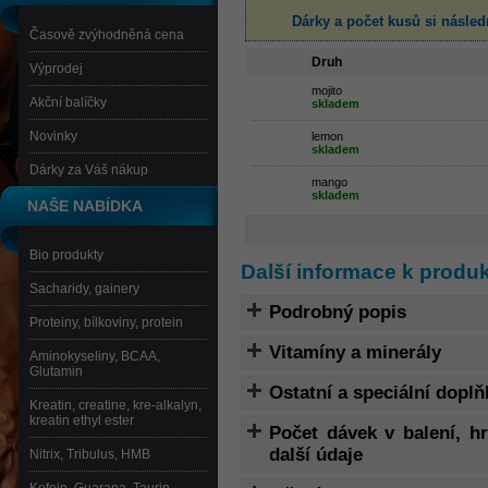
Dárky a počet kusů
si násled
Časově zvýhodněná cena
Druh
Výprodej
mojito
Akční balíčky
skladem
Novinky
lemon
skladem
Dárky za Váš nákup
mango
skladem
NAŠE NABÍDKA
Bio produkty
Další informace k produ
Sacharidy, gainery
Podrobný popis
Proteiny, bílkoviny, protein
Vitamíny a minerály
Aminokyseliny, BCAA,
Glutamin
Ostatní a speciální doplň
Kreatin, creatine, kre-alkalyn,
kreatin ethyl ester
Počet dávek v balení, 
další údaje
Nitrix, Tribulus, HMB