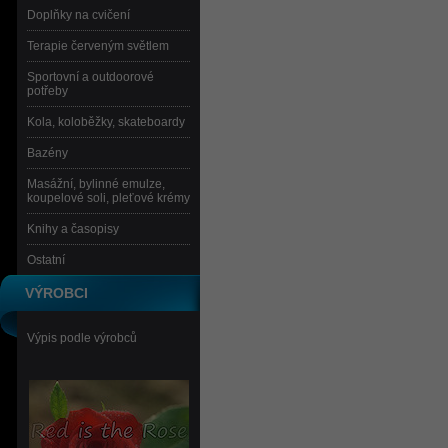
Doplňky na cvičení
Terapie červeným světlem
Sportovní a outdoorové
potřeby
Kola, koloběžky, skateboardy
Bazény
Masážní, bylinné emulze,
koupelové soli, pleťové krémy
Knihy a časopisy
Ostatní
VÝROBCI
Výpis podle výrobců