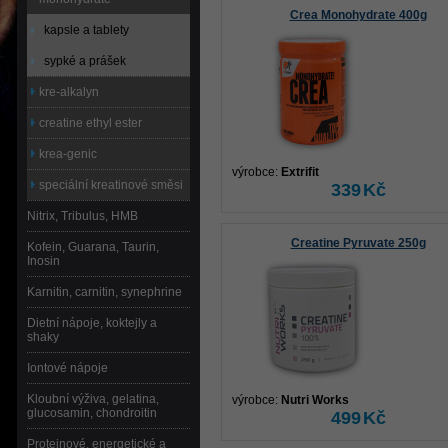
Crea Monohydrate 400g
kapsle a tablety
sypké a prášek
kre-alkalyn
creatine ethyl ester
krea-genic
výrobce:
Extrifit
speciální kreatinové směsi
339
Kč
Nitrix, Tribulus, HMB
Creatine Pyruvate 250g
Kofein, Guarana, Taurin,
Inosin
Karnitin, carnitin, synephrine
Dietní nápoje, koktejly a
shaky
Iontové nápoje
Kloubní výživa, gelatina,
výrobce:
Nutri Works
glucosamin, chondroitin
499
Kč
Proteinové, energetické a