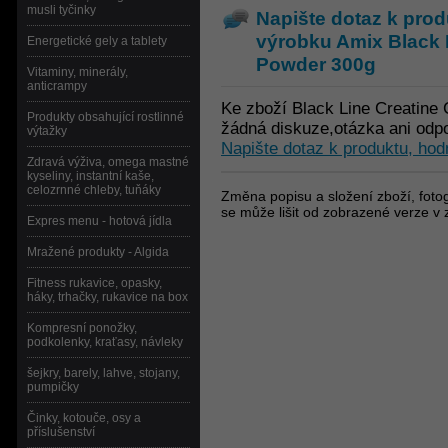
musli tyčinky
Napište dotaz k prod
výrobku
Amix Black 
Energetické gely a tablety
Powder 300g
Vitaminy, minerály,
anticrampy
Ke zboží Black Line Creatine
Produkty obsahující rostlinné
žádná diskuze,otázka ani odp
výtažky
Napište dotaz k produktu, hod
Zdravá výživa, omega mastné
kyseliny, instantní kaše,
celozrnné chleby, tuňáky
Změna popisu a složení zboží, fotog
se může lišit od zobrazené verze v 
Expres menu - hotová jídla
Mražené produkty - Algida
Fitness rukavice, opasky,
háky, trhačky, rukavice na box
Kompresní ponožky,
podkolenky, kraťasy, návleky
šejkry, barely, lahve, stojany,
pumpičky
Činky, kotouče, osy a
příslušenství