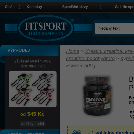
O nás
Kontakty
Speciální slevy
Galerie sp
VÝPRODEJ
Home
>
Kreatin, creatine, kre-
creatine monohydrate
>
sypké
Závěsný systém PSX
Powder 300g
TRAINING SET
B
P
Kr
pr
K
545 Kč
od
Vý
další vyprodej
+ 1 volitelný dárek