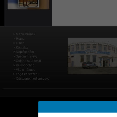
Mapa stránek
Home
O nás
Kontakty
Napište nám
Speciální slevy
Galerie sportovců
Velkoobchod
Vše o nákupu
Loga ke stažení
Odstoupení od smlouvy