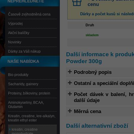
NEPŘEHLÉDNĚTE
cenu
Dárky a počet kusů
si násled
Časově zvýhodněná cena
Výprodej
Druh
Akční balíčky
skladem
Novinky
Dárky za Váš nákup
Další informace k produ
Powder 300g
NAŠE NABÍDKA
Podrobný popis
Bio produkty
Ostatní a speciální doplň
Sacharidy, gainery
Proteiny, bílkoviny, protein
Počet dávek v balení, 
další údaje
Aminokyseliny, BCAA,
Glutamin
Měrná cena
Kreatin, creatine, kre-alkalyn,
kreatin ethyl ester
Další alternativní zboží
kreatin, creatine
monohydrate