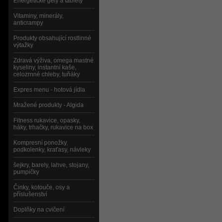
Energetické gely a tablety
Vitaminy, minerály,
anticrampy
Produkty obsahující rostlinné
výtažky
Zdravá výživa, omega mastné
kyseliny, instantní kaše,
celozrnné chleby, tuňáky
Expres menu - hotová jídla
Mražené produkty - Algida
Fitness rukavice, opasky,
háky, trhačky, rukavice na box
Kompresní ponožky,
podkolenky, kraťasy, návleky
šejkry, barely, lahve, stojany,
pumpičky
Činky, kotouče, osy a
příslušenství
Doplňky na cvičení