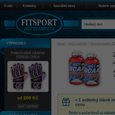
O nás
Kontakty
Speciální slevy
Galerie sp
VÝPRODEJ
Home
>
Akční balíčky
>
Aminokyseliny, 
PowerSystem rukavice
FITNESS CHICA
A
209 Kč
od
+ 1 volitelný dárek
cenu
další vyprodej
Dárky a počet kusů
si násled