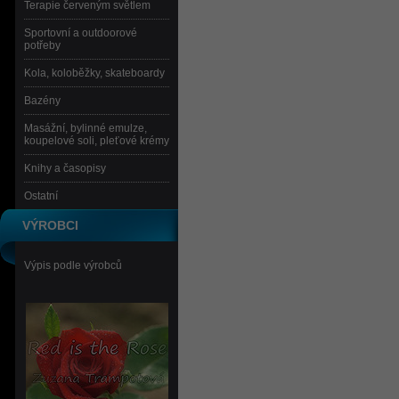
Terapie červeným světlem
Sportovní a outdoorové
potřeby
Kola, koloběžky, skateboardy
Bazény
Masážní, bylinné emulze,
koupelové soli, pleťové krémy
Knihy a časopisy
Ostatní
VÝROBCI
Výpis podle výrobců