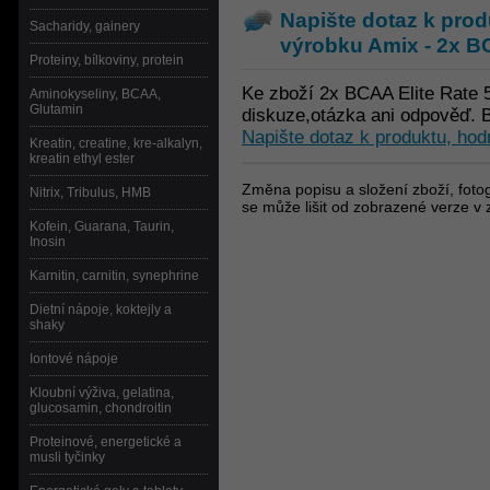
Napište dotaz k prod
Sacharidy, gainery
výrobku
Amix - 2x BC
Proteiny, bílkoviny, protein
Ke zboží 2x BCAA Elite Rate 
Aminokyseliny, BCAA,
Glutamin
diskuze,otázka ani odpověď. B
Napište dotaz k produktu, hod
Kreatin, creatine, kre-alkalyn,
kreatin ethyl ester
Změna popisu a složení zboží, fotog
Nitrix, Tribulus, HMB
se může lišit od zobrazené verze v 
Kofein, Guarana, Taurin,
Inosin
Karnitin, carnitin, synephrine
Dietní nápoje, koktejly a
shaky
Iontové nápoje
Kloubní výživa, gelatina,
glucosamin, chondroitin
Proteinové, energetické a
musli tyčinky