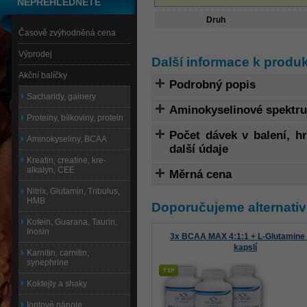
NEPŘEHLÉDNĚTE
Druh
Časově zvýhodněná cena
Výprodej
Další informace k produk
Akční balíčky
Podrobný popis
Sacharidy, gainery
Aminokyselinové spektr
Proteiny, bílkoviny, protein
Počet dávek v balení, 
Aminokyseliny, BCAA
další údaje
Kreatin, creatine, kre-
alkalyn, CEE
Měrná cena
Nitrix, Glutamin, Tribulus,
HMB
Doporučujeme alternativ
Kofein, Guarana, Taurin,
Inosin
3x BCAA MAX 4:1:1 + L-Glutamine
kapslí
Karnitin, carnitin,
synephrine
Koktejly a shaky
Iontové nápoje