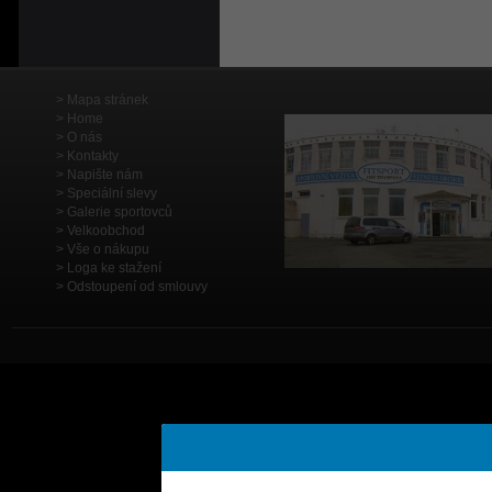
Mapa stránek
Home
O nás
Kontakty
Napište nám
Speciální slevy
Galerie sportovců
Velkoobchod
Vše o nákupu
Loga ke stažení
Odstoupení od smlouvy