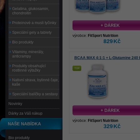
Gelatina, glukosamin,
chondroitin
Proteinové a musli tyčinky
+ DÁREK
Speciální gely a tablety
výrobce:
FitSport Nutrition
829
Kč
Bio produkty
Vitaminy, minerály,
anticrampy
BCAA MAX 4:1:1 + L-Glutamine 240 k
Produkty obsahující
rostlinné výtažky
Nativní strava, bylinné čaje,
kaše
Speciální balíčky a sestavy
Novinky
+ DÁREK
Dárky za Váš nákup
výrobce:
FitSport Nutrition
NAŠE NABÍDKA
329
Kč
Bio produkty