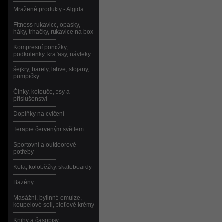
Mražené produkty - Algida
Fitness rukavice, opasky,
háky, trhačky, rukavice na box
Kompresní ponožky,
podkolenky, kraťasy, návleky
šejkry, barely, lahve, stojany,
pumpičky
Činky, kotouče, osy a
příslušenství
Doplňky na cvičení
Terapie červeným světlem
Sportovní a outdoorové
potřeby
Kola, koloběžky, skateboardy
Bazény
Masážní, bylinné emulze,
koupelové soli, pleťové krémy
Knihy a časopisy