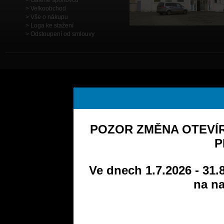
Galerie sportovců
Velkoobchod
Vše o nákupu
Loga ke stažení
Odstoupení od smlouvy
POZOR ZMĚNA OTEVÍR
P
Ve dnech 1.7.2026 - 31.
na na