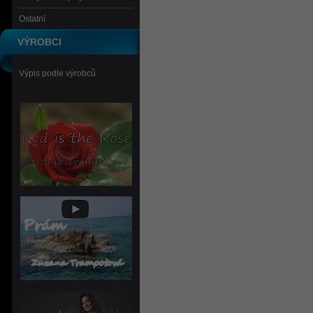
Ostatní
VÝROBCI
Výpis podle výrobců