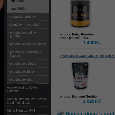
do 2000g
nad 2000g
veganské proteiny
tekutá forma proteinů
proteinové pudinky -
výrobce:
Paleo Powders
puding
obsah proteinů:
75%
1 490
Kč
proteinová másla a krémy
proteinové palačinky a
lívance
Professional water whey fruity isolat
proteinové polévky
proteinové chipsy
proteinové kaše
Aminokyseliny, BCAA,
Glutamin
výrobce:
Mammut Nutrition
Kreatin, creatine, kre-alkalyn,
1 029
Kč
kreatin ethyl ester
Nitrix, Tribulus, HMB
Napište dotaz k prod