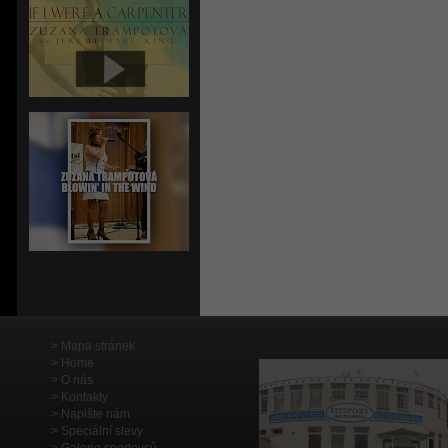
Mapa stránek
Home
O nás
Kontakty
Napište nám
Speciální slevy