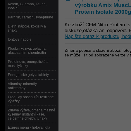
výrobku
Amix MuscLe
Kofein, Guarana, Taurin,
Inosin
Protein Isolate 2000
Karnitin, carnitin, synephrine
Ke zboží CFM Nitro Protein Is
Dietní nápoje, koktejly a
diskuze,otázka ani odpověď. B
shaky
Napište dotaz k produktu, hod
Iontové nápoje
Kloubní výživa, gelatina,
Změna popisu a složení zboží, fotog
glucosamin, chondroitin
se může lišit od zobrazené verze v 
Proteinové, energetické a
musli tyčinky
Energetické gely a tablety
Vitaminy, minerály,
anticrampy
Produkty obsahující rostlinné
výtažky
Zdravá výživa, omega mastné
kyseliny, instantní kaše,
celozrnné chleby, tuňáky
Expres menu - hotová jídla