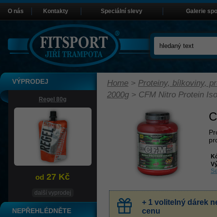
O nás
Kontakty
Speciální slevy
Galerie sp
VÝPRODEJ
Home
>
Proteiny, bílkoviny, pr
2000g
>
CFM Nitro Protein Is
Regel 80g
C
Pr
pr
K
Vý
Se
27 Kč
od
další vyprodej
+ 1 volitelný dárek
NEPŘEHLÉDNĚTE
cenu