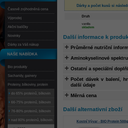
Dárky a počet kusů
si násled
Časově zvýhodněná cena
Druh
Výprodej
vanilla
Akční balíčky
skladem
Novinky
Další informace k produk
Dárky za Váš nákup
Průměrné nutriční infor
NAŠE NABÍDKA
Aminokyselinové spektr
Bio produkty
Ostatní a speciální doplň
Sacharidy, gainery
Počet dávek v balení, 
další údaje
Proteiny, bílkoviny, protein
do 65% proteinů, bílkovin
Měrná cena
66-75% proteinů, bílkovin
Další alternativní zboží
76-80% proteinů, bílkovin
nad 80% proteinů, bílkovin
Kostní Vývar - BIO Protein 500g