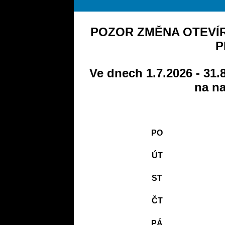
POZOR ZMĚNA OTEVÍR
P
Ve dnech 1.7.2026 - 31.
na na
PO
ÚT
ST
ČT
PÁ