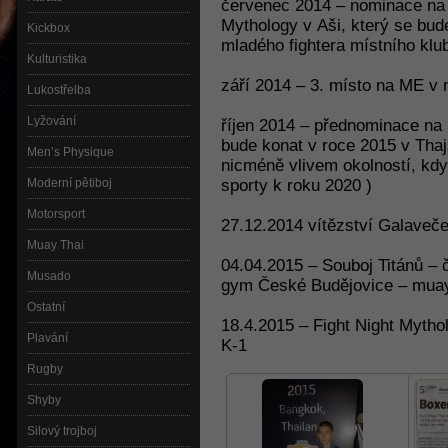
červenec 2014 – nominace na 
Mythology v Aši, který se bu
Kickbox
mladého fightera místního klu
Kulturistika
září 2014 – 3. místo na ME v
Lukostřelba
Lyžování
říjen 2014 – přednominace na 
bude konat v roce 2015 v Thajs
Men’s Physique
nicméně vlivem okolností, kdy
Moderní pětiboj
sporty k roku 2020 )
Motorsport
27.12.2014 vítězství Galaveče
Muay Thai
04.04.2015 – Souboj Titánů –
Musado
gym České Budějovice – muay 
Ostatní
18.4.2015 – Fight Night Myth
Plavání
K-1
Rugby
Shyby
Silový trojboj