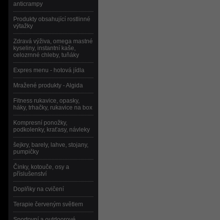
anticrampy
Produkty obsahující rostlinné
výtažky
Zdravá výživa, omega mastné
kyseliny, instantní kaše,
celozrnné chleby, tuňáky
Expres menu - hotová jídla
Mražené produkty - Algida
Fitness rukavice, opasky,
háky, trhačky, rukavice na box
Kompresní ponožky,
podkolenky, kraťasy, návleky
šejkry, barely, lahve, stojany,
pumpičky
Činky, kotouče, osy a
příslušenství
Doplňky na cvičení
Terapie červeným světlem
Sportovní a outdoorové