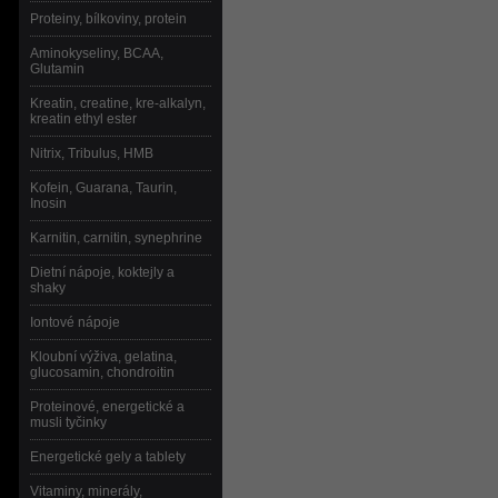
Proteiny, bílkoviny, protein
Aminokyseliny, BCAA,
Glutamin
Kreatin, creatine, kre-alkalyn,
kreatin ethyl ester
Nitrix, Tribulus, HMB
Kofein, Guarana, Taurin,
Inosin
Karnitin, carnitin, synephrine
Dietní nápoje, koktejly a
shaky
Iontové nápoje
Kloubní výživa, gelatina,
glucosamin, chondroitin
Proteinové, energetické a
musli tyčinky
Energetické gely a tablety
Vitaminy, minerály,