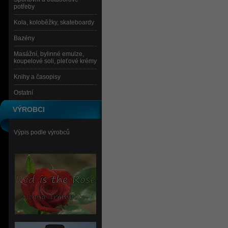
potřeby
Kola, koloběžky, skateboardy
Bazény
Masážní, bylinné emulze,
koupelové soli, pleťové krémy
Knihy a časopisy
Ostatní
VÝROBCI
Výpis podle výrobců