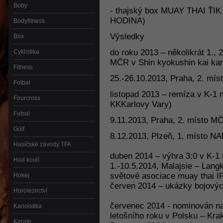
Boby
- thajský box MUAY THAI ŤIK
HODINA)
Bodyfitness
Výsledky
Box
do roku 2013 – několikrát 1., 
Cyklistika
MČR v Shin kyokushin kai kar
Fitness
25.-26.10.2013, Praha, 2. mí
Fotbal
listopad 2013 – remíza v K-1 
Fourcross
KKKarlovy Vary)
Futsal
9.11.2013, Praha, 2. místo MČ
Golf
8.12.2013, Plzeň, 1. místo 
Hasičské závody TFA
duben 2014 – výhra 3:0 v K-1 
Hod koulí
1.-10.5.2014, Malajsie – Lang
světové asociace muay thai 
Hokej
červen 2014 – ukázky bojových
Horolezectví
červenec 2014 - nominován na
Kanoistika
letošního roku v Polsku – Kr
Karate