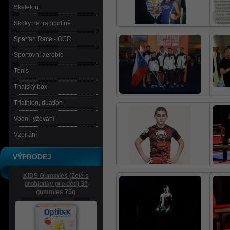
Skeleton
Skoky na trampolíně
Spartan Race - OCR
Sportovní aerobic
Tenis
Thajský box
Triathlon, duatlon
Vodní lyžování
Vzpírání
VÝPRODEJ
KIDS Gummies (Želé s
probiotiky pro děti) 30
gummies 75g