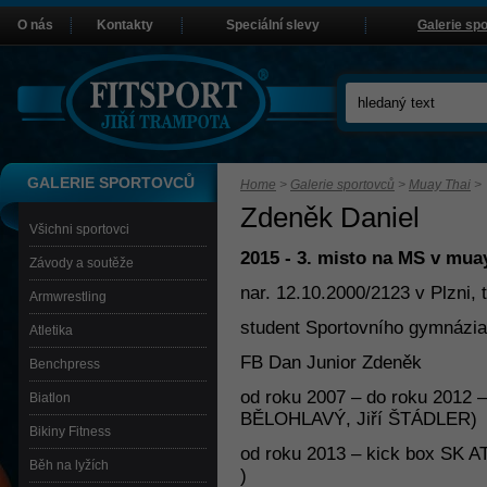
O nás
Kontakty
Speciální slevy
Galerie sp
GALERIE SPORTOVCŮ
Home
>
Galerie sportovců
>
Muay Thai
>
Zdeněk Daniel
Všichni sportovci
2015 - 3. misto na MS v mua
Závody a soutěže
nar. 12.10.2000/2123 v Plzni, 
Armwrestling
student Sportovního gymnázia 
Atletika
FB Dan Junior Zdeněk
Benchpress
od roku 2007 – do roku 2012 
Biatlon
BĚLOHLAVÝ, Jiří ŠTÁDLER)
Bikiny Fitness
od roku 2013 – kick box SK
Běh na lyžích
)