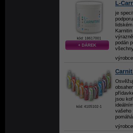
L-Carn
je spec
podporu
lidském 
Karniti
výrazně
kód: 18617001
podán p
+ DÁREK
všechny 
výrobc
Carnit
Osvěžuj
obsahem
přídavk
jsou kof
ideální
kód: 4105102-1
vašeho 
pomáhá s
výrobc