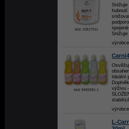
Snižuje 
hubnutí
snižovat
podporo
spojené
kód: 15817011
Snižuje 
výrobc
Carni4
Osvěžuj
obsahem
Ideální 
Doplněk
výživu 
kód: 9405091-1
SLOŽENÍ
stabilizá
výrobc
L-Carn
30ml