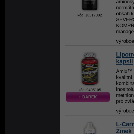
aminoky
normáln
obsah k
kód: 18517002
SEVERS
KOMPRO
managem
výrobc
Lipotr
kapslí
Amix™ L
kvalitn
kombinac
inositol
kód: 9405105
methion
+ DÁREK
pro zvlá
výrobc
L-Car
Zinek