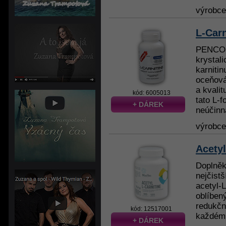
výrobc
L-Carn
PENCO 
krystal
karniti
oceňová
a kvalit
kód: 6005013
tato L-f
+ DÁREK
neúčinná
výrobc
Acetyl
Doplněk
nejčistš
acetyl-L
oblíben
redukční
kód: 12517001
každému
+ DÁREK