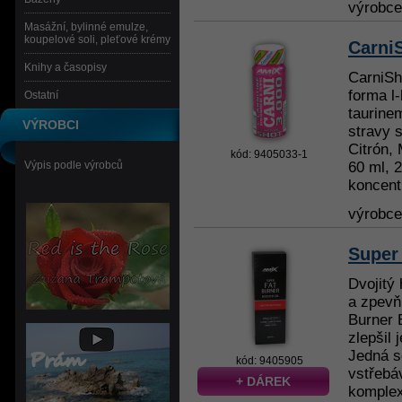
výrobc
Masážní, bylinné emulze,
koupelové soli, pleťové krémy
Carni
Knihy a časopisy
CarniSh
forma l-
Ostatní
taurine
VÝROBCI
stravy s
Citrón,
kód: 9405033-1
Výpis podle výrobců
60 ml, 
koncent
výrobc
Super
Dvojitý 
a zpevň
Burner 
zlepšil
Jedná s
kód: 9405905
vstřebá
+ DÁREK
komplex