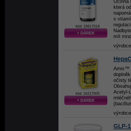
Účinná 
která o
napomáh
s vitam
regulaci
kód: 19817018
Nadbyte
+ DÁREK
mít mnoh
výrobc
HepaCo
Amix™ H
doplněk
očisty t
Obsahuje
Acetyl-L
kód: 16217005
mléčnéh
+ DÁREK
(bacillu
výrobc
GLP-1