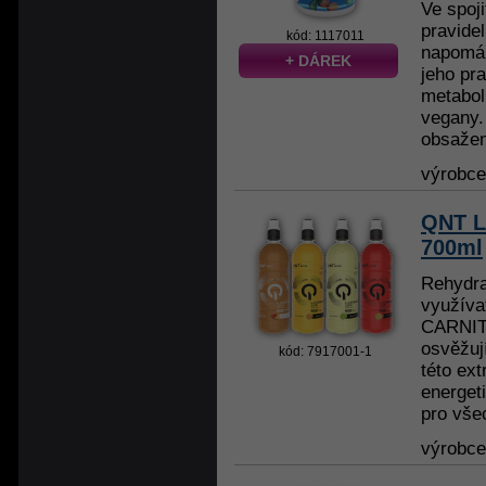
Ve spoji
pravide
kód: 1117011
napomáh
+ DÁREK
jeho pra
metabol
vegany. 
obsažen
výrobc
QNT L
700ml
Rehydra
využíva
CARNIT
osvěžuj
kód: 7917001-1
této ext
energet
pro všec
výrobc