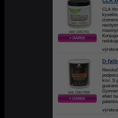
CLA x
CLA Xtr
kyselinu
izomerem
nezbyt
mastný
kód: 1341751
Konjugo
+ DÁREK
redukuje
výrobc
D-fatb
Revoluč
podporu
krvi. S
guarano
Gymnema
kód: 15817006
efekt hu
+ DÁREK
patento
výrobc