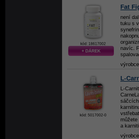
Fat Fi
není da
tuku s 
synefri
nakopnu
organiz
kód: 18617002
navíc. F
+ DÁREK
spalovač,
výrobc
L-Carn
L-Carni
CarneLa
sáčcích
karnitin
vstřeba
kód: 5017002-0
můžete 
a karnit
výrobc