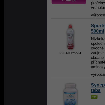
+ DÁREK
(kofein:
vrcholov
výrobc
Sports
500ml
Nízkoka
společn
ovocné 
zaujme 
kód: 14817004-1
obsahem
příchutě
aminokys
výrobc
Synep
tabs