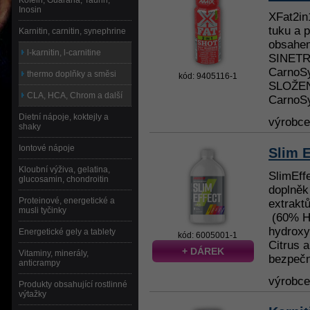
Kofein, Guarana, Taurin,
Inosin
XFat2in
tuku a 
Karnitin, carnitin, synephrine
obsahem
l-karnitin, l-carnitine
SINETR
CarnoSy
thermo doplňky a směsi
kód: 9405116-1
SLOŽENÍ
CLA, HCA, Chrom a další
CarnoSy
Dietní nápoje, koktejly a
výrobc
shaky
Iontové nápoje
Slim E
Kloubní výživa, gelatina,
SlimEffe
glucosamin, chondroitin
doplněk
Proteinové, energetické a
extrakt
musli tyčinky
(60% H
hydroxy
Energetické gely a tablety
kód: 6005001-1
Citrus 
+ DÁREK
Vitaminy, minerály,
bezpečné
anticrampy
výrobc
Produkty obsahující rostlinné
výtažky