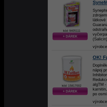
SyneM
Synephr
zdrojem
látkové
Guarana
odstraň
kód: 9405111
vyčerpan
+ DÁREK
(Salicin
výrobc
OK! F
Doplněk
nápoj p
Inhibit
Redukce
algTM -
kód: 15817002
karnitin
+ DÁREK
po osmi
výrobc