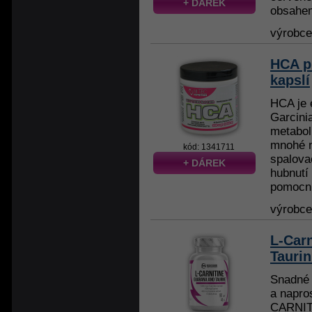
+ DÁREK
obsahem
výrobc
HCA p
kapslí
HCA je e
Garcini
metabol
mnohé 
kód: 1341711
spalova
+ DÁREK
hubnutí
pomocník
výrobc
L-Carn
Taurin
Snadné 
a napros
CARNIT