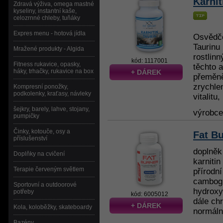
Karnit
Zdravá výživa, omega mastné
kyseliny, instantní kaše,
celozrnné chleby, tuňáky
Expres menu - hotová jídla
Osvědče
Taurinu
Mražené produkty - Algida
rostlin
kód: 1117001
Fitness rukavice, opasky,
těchto a
háky, trhačky, rukavice na box
+ DÁREK
přeměně
zrychle
Kompresní ponožky,
podkolenky, kraťasy, návleky
vitalitu,
šejkry, barely, lahve, stojany,
výrobc
pumpičky
Činky, kotouče, osy a
Fat Bu
příslušenství
doplněk
Doplňky na cvičení
karnitin
Terapie červeným světlem
přírodní
cambogi
Sportovní a outdoorové
hydroxy
potřeby
kód: 6005012
dále ch
+ DÁREK
Kola, koloběžky, skateboardy
normální
Bazény