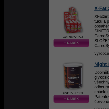
X-Fat 
XFat2in
tuku a 
obsahem
SINETR
CarnoSy
kód: 9405115-1
SLOŽENÍ
+ DÁREK
CarnoSy
výrobc
Night
Doplněk 
glykosi
všechny
odbourá
spánku 
kód: 15817003
Patento
+ DÁREK
červené