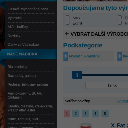
Dopoučujeme tyto vý
Časově zvýhodněná cena
Výprodej
Amix
Fi
Extrifit
Hi
Akční balíčky
VYBRAT DALŠÍ VÝROBC
Novinky
Podkategorie
Dárky za Váš nákup
NAŠE NABÍDKA
l-karnitin, l-carnitine
th
Bio produkty
Sacharidy, gainery
Proteiny, bílkoviny, protein
Aminokyseliny, BCAA,
Glutamin
Setřídit položky
Od nej
Kreatin, creatine, kre-alkalyn,
kreatin ethyl ester
1
2
3
4
5
Nitrix, Tribulus, HMB
X-Fat 