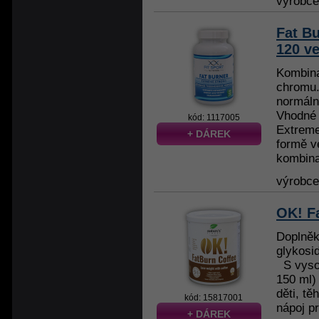
výrobc
Fat B
120 ve
Kombina
chromu.
normální
Vhodné 
kód: 1117005
Extreme
+ DÁREK
formě v
kombinac
výrobc
OK! F
Doplněk
glykosi
S vyso
150 ml)
děti, tě
kód: 15817001
nápoj p
+ DÁREK