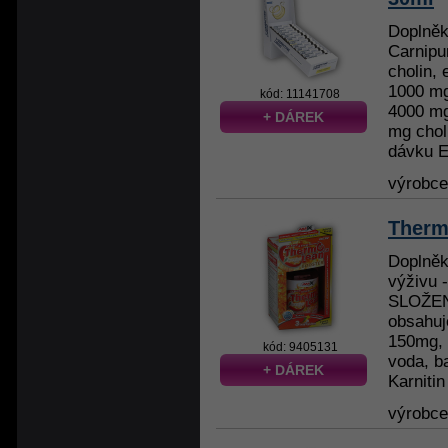
Doplněk 
Carnipu
cholin, 
1000 mg
kód: 11141708
4000 mg
+ DÁREK
mg chol
dávku Ef
výrobc
Therm
Doplněk
výživu 
SLOŽENÍ
obsahuj
150mg, 
kód: 9405131
voda, ba
+ DÁREK
Karnitin
výrobc