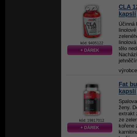
CLA 1
kapslí
Účinná 
linolové
zelenéh
linolová
kód: 9405122
tělo ne
+ DÁREK
Nachází
jehněčí
výrobc
Fat b
kapslí
Spalova
ženy. D
extrakt
ze zele
kód: 19817012
kořene 
+ DÁREK
karnitin