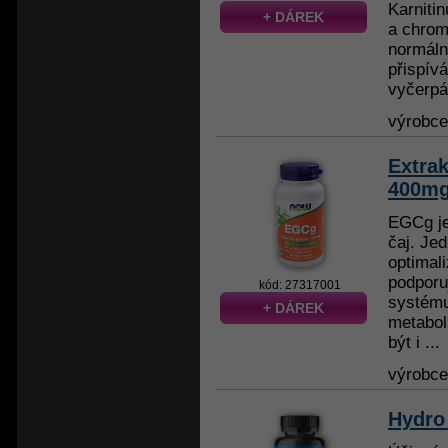
Karniti
+ DÁREK
a chrom
normáln
přispív
vyčerpán
výrobc
Extra
400mg 
EGCg je
čaj. Jed
optimali
podporu
kód: 27317001
systému 
+ DÁREK
metabol
být i ...
výrobc
Hydro 