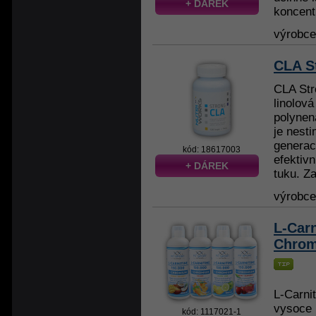
+ DÁREK
koncentr
výrobc
CLA S
CLA Str
linolov
polynen
je nest
generac
kód: 18617003
efektiv
+ DÁREK
tuku. Za
výrobc
L-Carn
Chrom
L-Carni
vysoce 
kód: 1117021-1