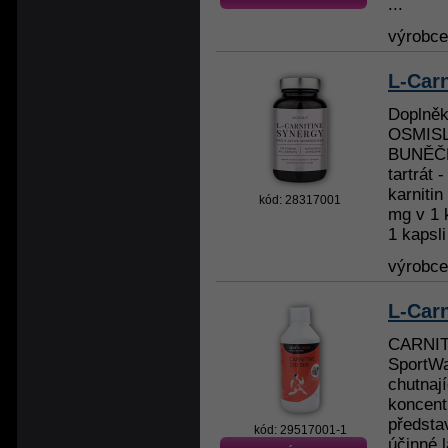
...
výrobc
L-Carn
Doplně
OSMIS
BUNĚČN
tartrát 
karnitin
kód: 28317001
mg v 1 
1 kapsli
výrobc
L-Car
CARNIT
SportWa
chutnají
koncentr
předsta
kód: 29517001-1
účinné 