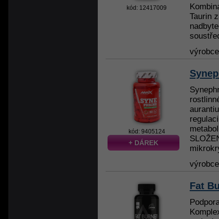
Kombina
kód: 12417009
Taurin z
nadbyte
soustřed
výrobc
Syneph
Synephr
rostlinn
auranti
regulac
metabol
kód: 9405124
SLOŽENÍ
+ DÁREK
mikrokry
výrobc
Fat Bu
Podpora
Komplex