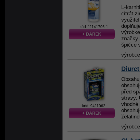
L-karni
citrát z
využite
doplňuje
kód: 11141706-1
výrobke
+ DÁREK
značky 
špičce 
výrobc
Diuret
Obsahuj
obsahuj
před sp
stravy. 
vhodné 
kód: 9411062
obsahuj
+ DÁREK
želatino
výrobc