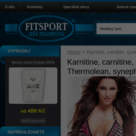
O nás
Kontakty
Speciální slevy
Galerie sp
VÝPRODEJ
Home
>
Karnitin, carnitin, sy
Karnitine, carnitin
Native Goat Protein 500g
Thermolean, syneph
499 Kč
od
další vyprodej
NEPŘEHLÉDNĚTE