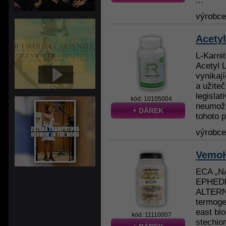
...
výrobc
Acetyl
L-Karnit
Acetyl 
vynikaj
a užite
legisla
kód: 10105004
neumožň
+ DÁREK
tohoto p
výrobc
VemoH
ECA „N
EPHEDR
ALTERNA
termoge
east blo
kód: 11110007
stechio