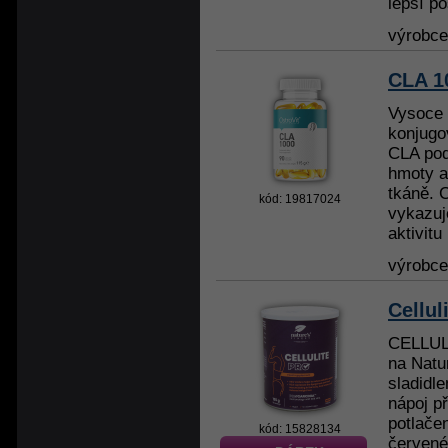
lepší po
výrobc
CLA 10
Vysoce 
konjugo
CLA pod
hmoty a
tkáně. C
kód: 19817024
vykazuj
aktivitu 
výrobc
Cellul
CELLULI
na Natu
sladidl
nápoj př
potlačen
kód: 15828134
červenéh