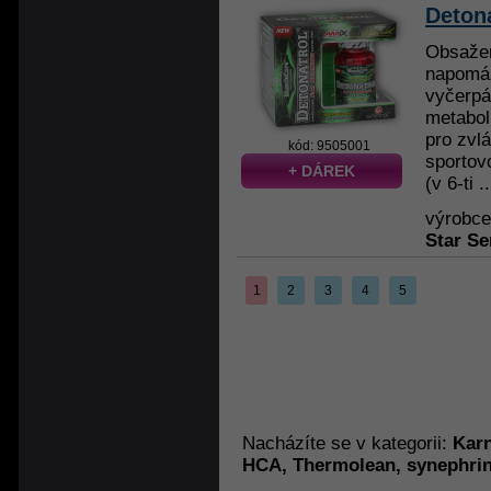
Detona
Obsažen
napomáh
vyčerpá
metabol
pro zvl
kód: 9505001
sportov
+ DÁREK
(v 6-ti ..
výrobc
Star Se
1
2
3
4
5
Nacházíte se v kategorii:
Karn
HCA, Thermolean, synephri