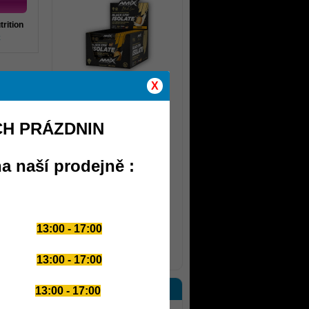
trition
č
om -
X
399 Kč
Buďte
Energy Drink 320g
CH PRÁZDNIN
a naší prodejně :
brazené
349 Kč
13:00 - 17:00
další novinky
13:00 - 17:00
PARTNERSKÉ WEBY
13:00 - 17:00