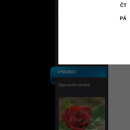
Terapie červeným světlem
ČT
Sportovní a outdoorové
potřeby
PÁ
Kola, koloběžky, skateboardy
Bazény
Masážní, bylinné emulze,
koupelové soli, pleťové krémy
Knihy a časopisy
Ostatní
VÝROBCI
Výpis podle výrobců