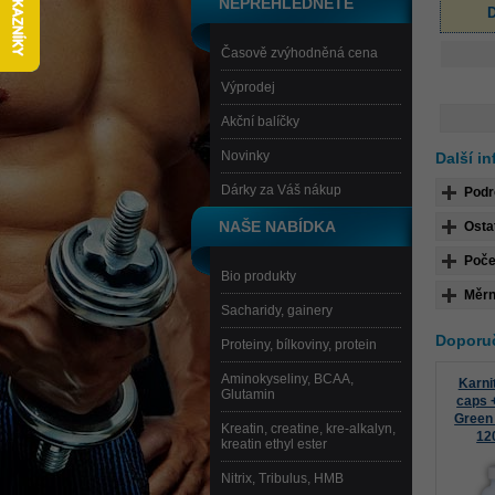
NEPŘEHLÉDNĚTE
D
Časově zvýhodněná cena
Výprodej
Akční balíčky
Novinky
Další i
Dárky za Váš nákup
Podr
NAŠE NABÍDKA
Osta
Poče
Bio produkty
Měrn
Sacharidy, gainery
Doporuč
Proteiny, bílkoviny, protein
Aminokyseliny, BCAA,
Karni
Glutamin
caps 
Green
Kreatin, creatine, kre-alkalyn,
120
kreatin ethyl ester
Nitrix, Tribulus, HMB