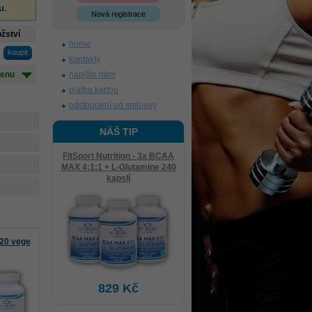
u
.
Nová registrace
žství
home
kontakty
cenu
napište nám
platba kartou
odstoupení od smlouvy
NÁŠ TIP
FitSport Nutrition - 3x BCAA
MAX 4:1:1 + L-Glutamine 240
kapslí
120 vege
829 Kč