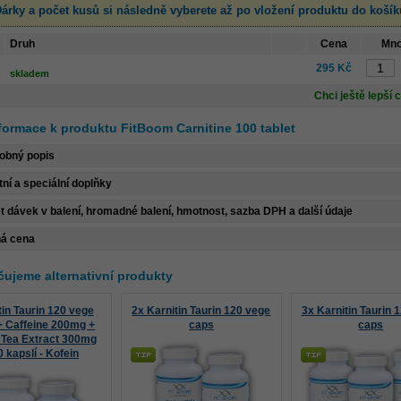
árky a počet kusů
si následně vyberete až po vložení produktu
do košík
Druh
Cena
Mno
295 Kč
skladem
Chci ještě lepší 
nformace k produktu FitBoom Carnitine 100 tablet
obný popis
tní a speciální doplňky
t dávek v balení, hromadné balení, hmotnost, sazba DPH a další údaje
á cena
ujeme alternativní produkty
tin Taurin 120 vege
2x Karnitin Taurin 120 vege
3x Karnitin Taurin 
+ Caffeine 200mg +
caps
caps
 Tea Extract 300mg
 kapslí - Kofein