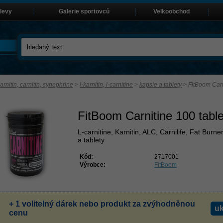
slevy
Galerie sportovců
Velkoobchod
arnitin, carnitin, synephrine
>
l-karnitin, l-carnitine
>
kapsle a tablety
>
FitBoom Carn
FitBoom Carnitine 100 table
L-carnitine, Karnitin, ALC, Carnilife, Fat Burne
a tablety
Kód:
2717001
Výrobce:
FitBoom
+ 1 volitelný dárek nebo produkt za zvýhodněnou
uk
cenu