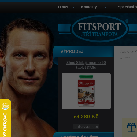
O nás
Kontakty
Speciální 
VÝPRODEJ
Home
>
K
tablet
Shud Shilajit mumio 90
tablet 37,8g
289 Kč
od
další vyprodej