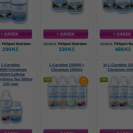
+ DÁREK
+ DÁREK
+ DÁREK
:
FitSport Nutrition
výrobce:
FitSport Nutrition
výrobce:
FitSport Nu
299
Kč
339
Kč
469
Kč
L-Carnitine
L-Carnitine 150000 +
3x L-Carnitine 15
0000+Chromium
Chromium 1000ml
Chromium 100
000ml+Caffeine
+Green Tea 300mg
120 caps