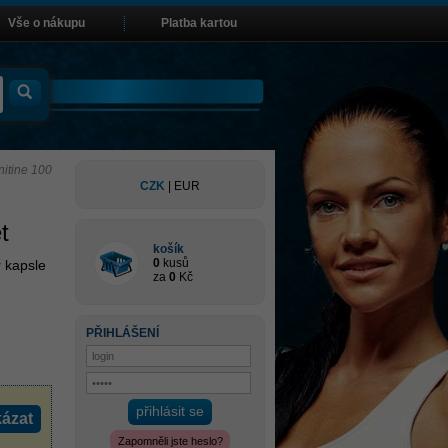
Vše o nákupu
Platba kartou
itine 100
CZK
|
EUR
t
košík
0
kusů
r kapsle
za
0
Kč
PŘIHLÁŠENÍ
přihlásit se
ázat
Zapomněli jste heslo?