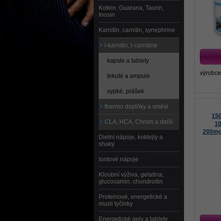
Kofein, Guarana, Taurin,
Inosin
Karnitin, carnitin, synephrine
l-karnitin, l-carnitine
kapsle a tablety
výrobce
tekuté a ampule
sypké, prášek
thermo doplňky a směsi
15
CLA, HCA, Chrom a další
1
200mg
Dietní nápoje, koktejly a
shaky
Iontové nápoje
Kloubní výživa, gelatina,
glucosamin, chondroitin
Proteinové, energetické a
musli tyčinky
Energetické gely a tablety