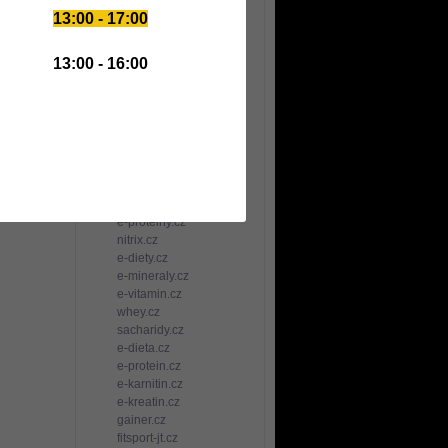
TCC sportovní služby
13:00 - 17:00
e-kulturistika.cz
strecink.cz
spalovace-tuku.cz
13:00 - 16:00
anabolika.cz
bcaa.cz
bilkoviny.cz
gainery.cz
carnitine.cz
creatine.cz
e-aminokyseliny.cz
iontove-napoje.cz
e-proteiny.cz
nitrix.cz
e-diety.cz
e-mineraly.cz
e-vitamin.cz
whey.cz
sacharidy.cz
e-dieta.cz
e-protein.cz
e-karnitin.cz
e-kreatin.cz
gainer.cz
fitsport-jt.cz