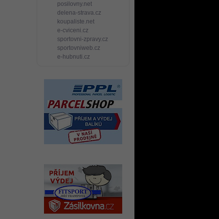
posilovny.net
delena-strava.cz
koupaliste.net
e-cviceni.cz
sportovni-zpravy.cz
sportovniweb.cz
e-hubnuti.cz