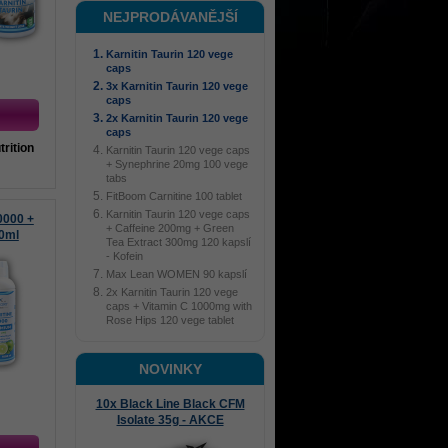
NEJPRODÁVANĚJŠÍ
Karnitin Taurin 120 vege
caps
3x Karnitin Taurin 120 vege
caps
2x Karnitin Taurin 120 vege
caps
trition
Karnitin Taurin 120 vege caps
+ Synephrine 20mg 100 vege
tabs
FitBoom Carnitine 100 tablet
Karnitin Taurin 120 vege caps
0000 +
+ Caffeine 200mg + Green
0ml
Tea Extract 300mg 120 kapslí
- Kofein
Max Lean WOMEN 90 kapslí
2x Karnitin Taurin 120 vege
caps + Vitamin C 1000mg with
Rose Hips 120 vege tablet
NOVINKY
10x Black Line Black CFM
Isolate 35g - AKCE