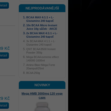
etail
NEJPRODÁVANĚJŠÍ
BCAA MAX 4:1:1 + L-
Glutamine 240 kapslí
10x BCAA Micro Instant
Juice 10g sáček - AKCE
2x BCAA MAX 4:1:1 + L-
Glutamine 240 kapslí
3x BCAA MAX 4:1:1 + L-
Glutamine 240 kapslí
89 Kč
QNT BCAA 8500 Instant
Powder 350g
etail
Mega BCAA extreme effect
140000 1000ml
Amino Blast Mega Forte
20ampulí/25ml
BCAA 250g
NOVINKY
Mega HMB 3000mg 120 vege
29 Kč
caps
etail