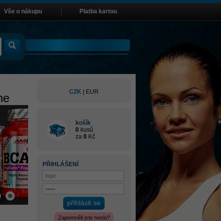
Vše o nákupu
Platba kartou
CZK
|
EUR
ne
košík
0
kusů
za
0
Kč
PŘIHLÁŠENÍ
přihlásit se
Zapomněli jste heslo?