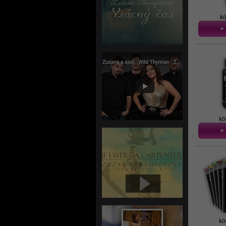
kó
+
kó
+
kó