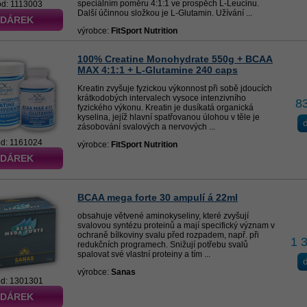
speciálním poměru 4:1:1 ve prospěch L-Leucinu.
ód: 1113003
Další účinnou složkou je L-Glutamin. Užívání ...
 DÁREK
výrobce:
FitSport Nutrition
100% Creatine Monohydrate 550g + BCAA
MAX 4:1:1 + L-Glutamine 240 caps
Kreatin zvyšuje fyzickou výkonnost při sobě jdoucích
krátkodobých intervalech vysoce intenzivního
8
fyzického výkonu. Kreatin je dusíkatá organická
kyselina, jejíž hlavní spatřovanou úlohou v těle je
d
zásobování svalových a nervových ...
ód: 1161024
výrobce:
FitSport Nutrition
 DÁREK
BCAA mega forte 30 ampulí á 22ml
obsahuje větvené aminokyseliny, které zvyšují
svalovou syntézu proteinů a mají specifický význam v
ochraně bílkoviny svalu před rozpadem, např. při
1 
redukčních programech. Snižují potřebu svalů
spalovat své vlastní proteiny a tím ...
d
výrobce:
Sanas
d: 1301301
 DÁREK