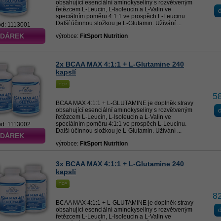
obsahující esenciální aminokyseliny s rozvětveným
řetězcem L-Leucin, L-Isoleucin a L-Valin ve
d
speciálním poměru 4:1:1 ve prospěch L-Leucinu.
Další účinnou složkou je L-Glutamin. Užívání ...
ód: 1113001
 DÁREK
výrobce:
FitSport Nutrition
2x BCAA MAX 4:1:1 + L-Glutamine 240
kapslí
5
BCAA MAX 4:1:1 + L-GLUTAMINE je doplněk stravy
d
obsahující esenciální aminokyseliny s rozvětveným
řetězcem L-Leucin, L-Isoleucin a L-Valin ve
speciálním poměru 4:1:1 ve prospěch L-Leucinu.
ód: 1113002
Další účinnou složkou je L-Glutamin. Užívání ...
 DÁREK
výrobce:
FitSport Nutrition
3x BCAA MAX 4:1:1 + L-Glutamine 240
kapslí
8
BCAA MAX 4:1:1 + L-GLUTAMINE je doplněk stravy
d
obsahující esenciální aminokyseliny s rozvětveným
řetězcem L-Leucin, L-Isoleucin a L-Valin ve