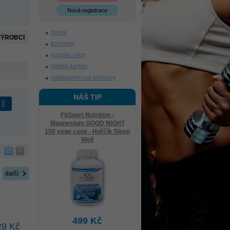
Nová registrace
home
VÝROBCI
kontakty
napište nám
platba kartou
odstoupení od smlouvy
NÁŠ TIP
FitSport Nutrition -
Magnesium GOOD NIGHT
150 vege caps - Hořčík Sleep
Well
další
499 Kč
29 Kč