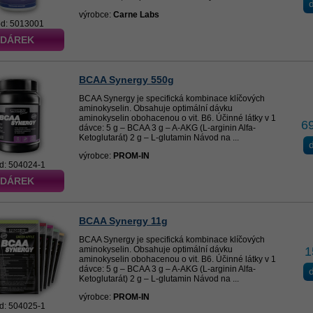
d
výrobce:
Carne Labs
d: 5013001
 DÁREK
BCAA Synergy 550g
BCAA Synergy je specifická kombinace klíčových
aminokyselin. Obsahuje optimální dávku
aminokyselin obohacenou o vit. B6. Účinné látky v 1
6
dávce: 5 g – BCAA 3 g – A-AKG (L-arginin Alfa-
Ketoglutarát) 2 g – L-glutamin Návod na ...
d
výrobce:
PROM-IN
d: 504024-1
 DÁREK
BCAA Synergy 11g
BCAA Synergy je specifická kombinace klíčových
aminokyselin. Obsahuje optimální dávku
1
aminokyselin obohacenou o vit. B6. Účinné látky v 1
dávce: 5 g – BCAA 3 g – A-AKG (L-arginin Alfa-
d
Ketoglutarát) 2 g – L-glutamin Návod na ...
výrobce:
PROM-IN
d: 504025-1