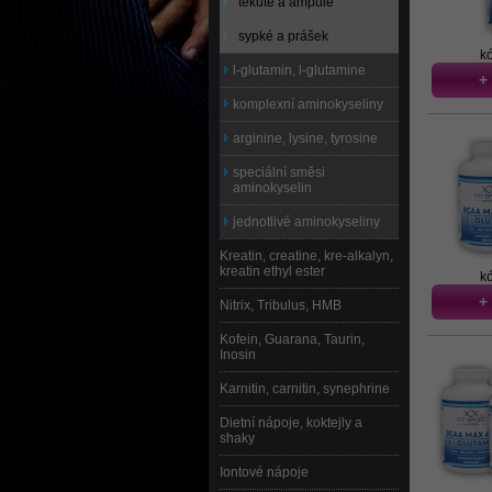
tekuté a ampule
sypké a prášek
k
l-glutamin, l-glutamine
+
komplexní aminokyseliny
arginine, lysine, tyrosine
speciální směsi
aminokyselin
jednotlivé aminokyseliny
Kreatin, creatine, kre-alkalyn,
kreatin ethyl ester
k
+
Nitrix, Tribulus, HMB
Kofein, Guarana, Taurin,
Inosin
Karnitin, carnitin, synephrine
Dietní nápoje, koktejly a
shaky
Iontové nápoje