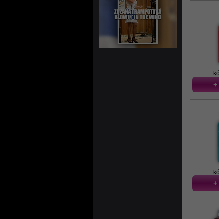
kó
+
kó
+