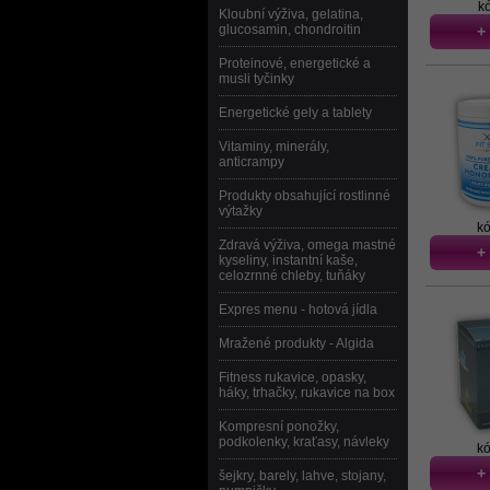
k
Kloubní výživa, gelatina,
glucosamin, chondroitin
+
Proteinové, energetické a
musli tyčinky
Energetické gely a tablety
Vitaminy, minerály,
anticrampy
Produkty obsahující rostlinné
výtažky
k
Zdravá výživa, omega mastné
+
kyseliny, instantní kaše,
celozrnné chleby, tuňáky
Expres menu - hotová jídla
Mražené produkty - Algida
Fitness rukavice, opasky,
háky, trhačky, rukavice na box
Kompresní ponožky,
podkolenky, kraťasy, návleky
kó
+
šejkry, barely, lahve, stojany,