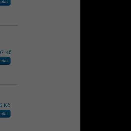
etail
97 Kč
etail
5 Kč
etail