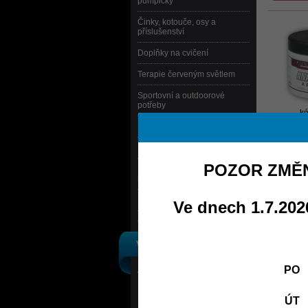
pumpičky
Činky, kotouče, osy a
příslušenství
Doplňky na cvičení
Terapie červeným světlem
Sportovní a outdoorové
potřeby
kó
Kola, koloběžky, skateboardy
+
Bazény
POZOR ZMĚN
Masážní, bylinné emulze,
koupelové soli, pleťové krémy
Knihy a časopisy
Ve dnech 1.7.2026
Ostatní
VÝROBCI
kó
+
PO
Výpis podle výrobců
ÚT