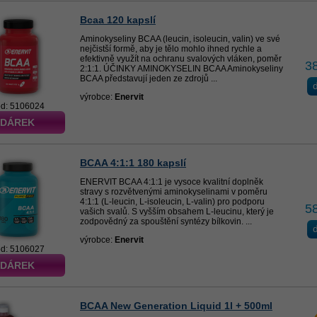
Bcaa 120 kapslí
Aminokyseliny BCAA (leucin, isoleucin, valin) ve své
nejčistší formě, aby je tělo mohlo ihned rychle a
efektivně využít na ochranu svalových vláken, poměr
3
2:1:1. ÚČINKY AMINOKYSELIN BCAA Aminokyseliny
BCAA představují jeden ze zdrojů ...
d
výrobce:
Enervit
d: 5106024
 DÁREK
BCAA 4:1:1 180 kapslí
ENERVIT BCAA 4:1:1 je vysoce kvalitní doplněk
stravy s rozvětvenými aminokyselinami v poměru
4:1:1 (L-leucin, L-isoleucin, L-valin) pro podporu
5
vašich svalů. S vyšším obsahem L-leucinu, který je
zodpovědný za spouštění syntézy bílkovin. ...
d
výrobce:
Enervit
d: 5106027
 DÁREK
BCAA New Generation Liquid 1l + 500ml