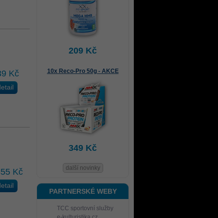
209 Kč
10x Reco-Pro 50g - AKCE
39 Kč
etail
349 Kč
další novinky
355 Kč
etail
PARTNERSKÉ WEBY
TCC sportovní služby
e-kulturistika.cz