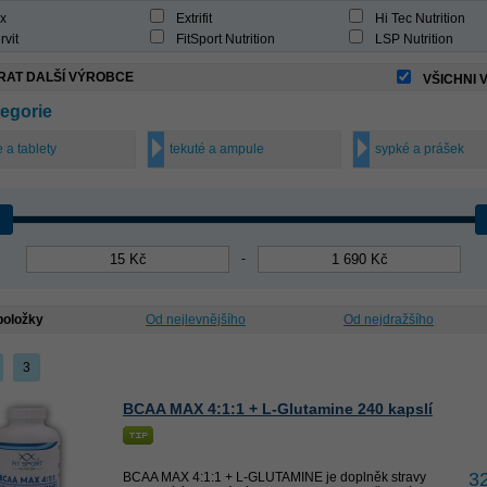
x
Extrifit
Hi Tec Nutrition
rvit
FitSport Nutrition
LSP Nutrition
RAT DALŠÍ VÝROBCE
VŠICHNI 
egorie
 a tablety
tekuté a ampule
sypké a prášek
-
 položky
Od nejlevnějšího
Od nejdražšího
3
BCAA MAX 4:1:1 + L-Glutamine 240 kapslí
3
BCAA MAX 4:1:1 + L-GLUTAMINE je doplněk stravy