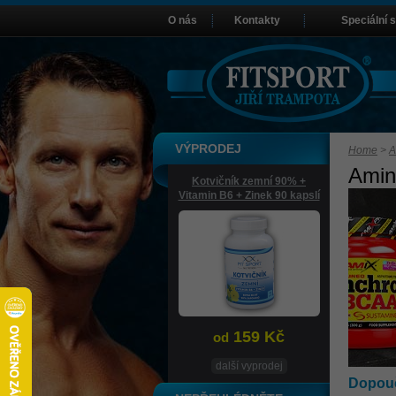
O nás
Kontakty
Speciální 
VÝPRODEJ
Home
>
A
Amin
Kotvičník zemní 90% +
Vitamin B6 + Zinek 90 kapslí
159 Kč
od
další vyprodej
Dopouč