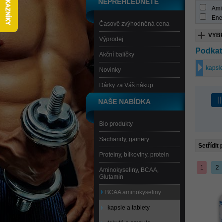
NEPŘEHLÉDNĚTE
Ami
Ene
Časově zvýhodněná cena
VYB
Výprodej
Podkat
Akční balíčky
kapsle
Novinky
Dárky za Váš nákup
NAŠE NABÍDKA
Bio produkty
Sacharidy, gainery
Setřídit
Proteiny, bílkoviny, protein
1
2
Aminokyseliny, BCAA,
Glutamin
BCAA aminokyseliny
kapsle a tablety