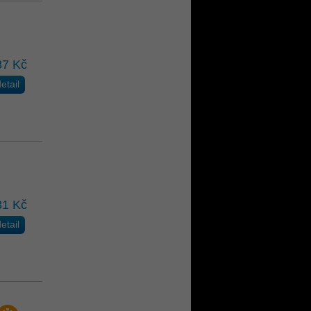
87 Kč
etail
81 Kč
etail