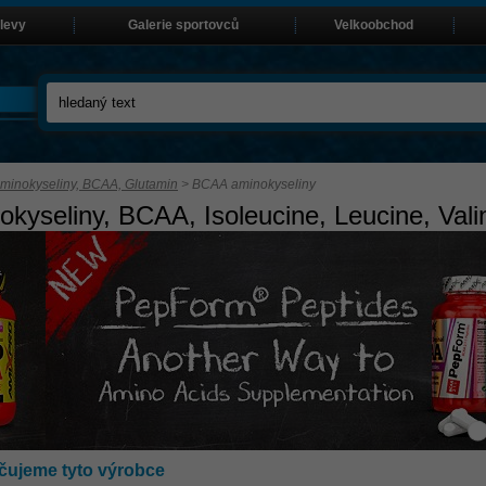
slevy
Galerie sportovců
Velkoobchod
minokyseliny, BCAA, Glutamin
>
BCAA aminokyseliny
okyseliny, BCAA, Isoleucine, Leucine, Vali
ujeme tyto výrobce