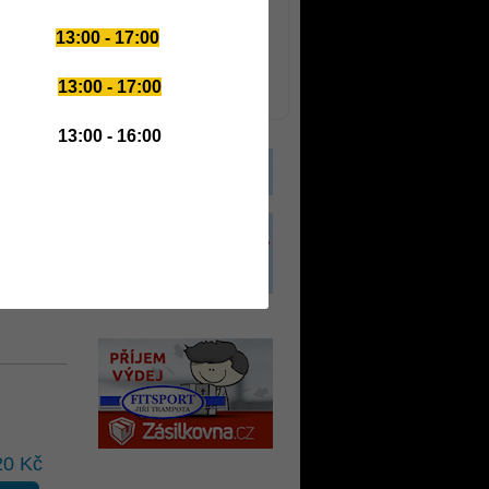
delena-strava.cz
koupaliste.net
13:00 - 17:00
e-cviceni.cz
44 Kč
sportovni-zpravy.cz
etail
sportovniweb.cz
13:00 - 17:00
e-hubnuti.cz
13:00 - 16:00
00 Kč
etail
20 Kč