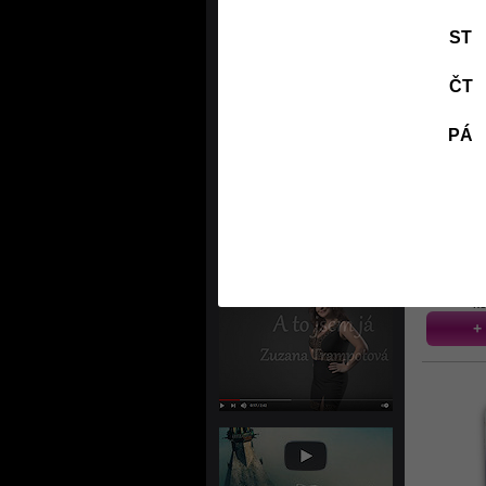
ST
ČT
kó
PÁ
kó
+