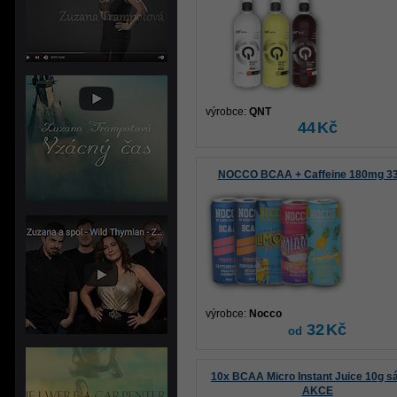
výrobce:
QNT
44
Kč
NOCCO BCAA + Caffeine 180mg 3
výrobce:
Nocco
32
Kč
od
10x BCAA Micro Instant Juice 10g sá
AKCE