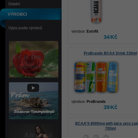
Ostatní
VÝROBCI
Výpis podle výrobců
výrobce:
Extrifit
34
Kč
ProBrands BCAA Drink 330ml
výrobce:
ProBrands
39
Kč
BCAA'S 8000mg with juice zero cal
700ml