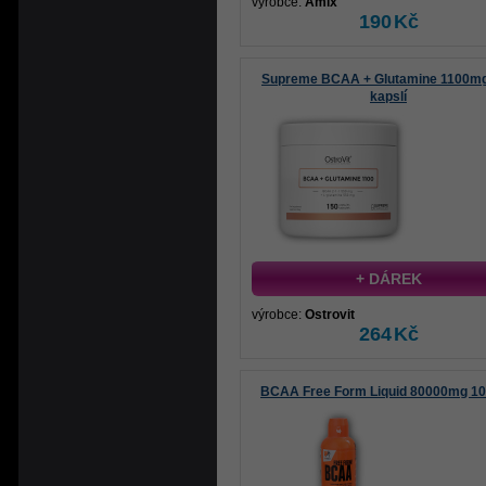
výrobce:
Amix
190
Kč
Supreme BCAA + Glutamine 1100m
kapslí
+ DÁREK
výrobce:
Ostrovit
264
Kč
BCAA Free Form Liquid 80000mg 1