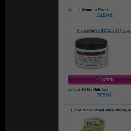
výrobce:
Nature´s Finest
315
Kč
Anabol Amino BCAA s 200 kapsl
+ DÁREK
výrobce:
Hi Tec Nutrition
329
Kč
BCAA Micro Instant Juice 20x10g 