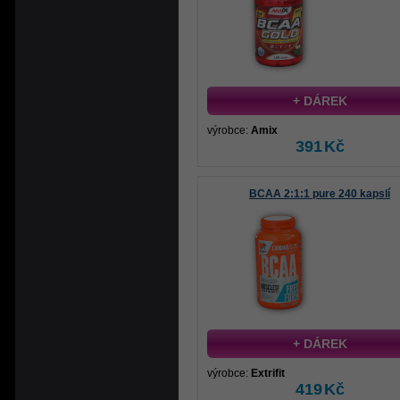
+ DÁREK
výrobce:
Amix
391
Kč
BCAA 2:1:1 pure 240 kapslí
+ DÁREK
výrobce:
Extrifit
419
Kč