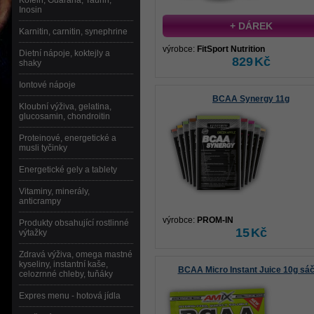
Kofein, Guarana, Taurin,
Inosin
+ DÁREK
Karnitin, carnitin, synephrine
výrobce:
FitSport Nutrition
Dietní nápoje, koktejly a
829
Kč
shaky
Iontové nápoje
BCAA Synergy 11g
Kloubní výživa, gelatina,
glucosamin, chondroitin
Proteinové, energetické a
musli tyčinky
Energetické gely a tablety
Vitaminy, minerály,
anticrampy
výrobce:
PROM-IN
Produkty obsahující rostlinné
15
Kč
výtažky
Zdravá výživa, omega mastné
kyseliny, instantní kaše,
BCAA Micro Instant Juice 10g sá
celozrnné chleby, tuňáky
Expres menu - hotová jídla