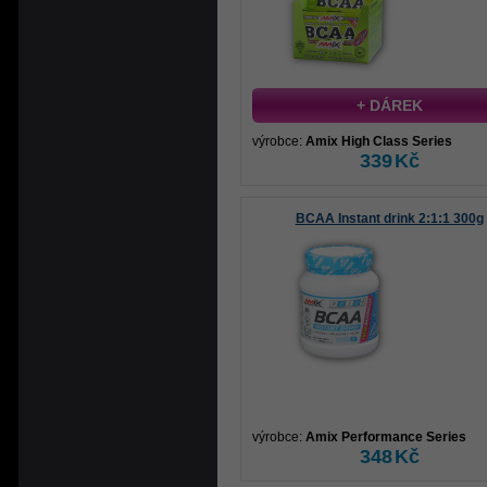
+ DÁREK
výrobce:
Amix High Class Series
339
Kč
BCAA Instant drink 2:1:1 300g
výrobce:
Amix Performance Series
348
Kč