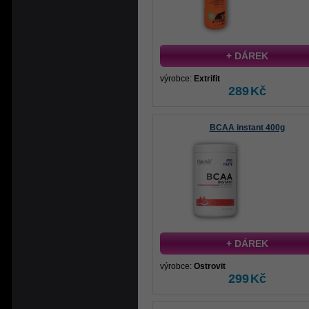
+ DÁREK
výrobce:
Extrifit
289
Kč
BCAA instant 400g
+ DÁREK
výrobce:
Ostrovit
299
Kč