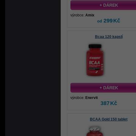
+ DÁREK
výrobce:
Amix
299
Kč
od
Bcaa 120 kapslí
+ DÁREK
výrobce:
Enervit
387
Kč
BCAA Gold 150 tablet