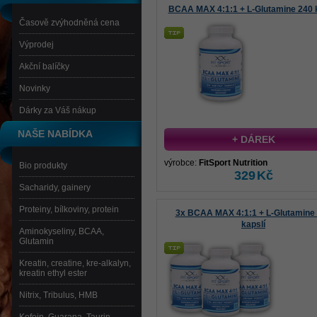
BCAA MAX 4:1:1 + L-Glutamine 240 k
Časově zvýhodněná cena
Výprodej
Akční balíčky
Novinky
Dárky za Váš nákup
NAŠE NABÍDKA
+ DÁREK
výrobce:
FitSport Nutrition
Bio produkty
329
Kč
Sacharidy, gainery
Proteiny, bílkoviny, protein
3x BCAA MAX 4:1:1 + L-Glutamine
kapslí
Aminokyseliny, BCAA,
Glutamin
Kreatin, creatine, kre-alkalyn,
kreatin ethyl ester
Nitrix, Tribulus, HMB