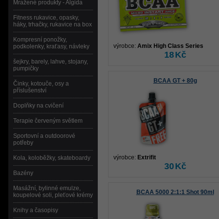
Mražené produkty - Algida
Fitness rukavice, opasky,
háky, trhačky, rukavice na box
Kompresní ponožky,
výrobce:
Amix High Class Series
podkolenky, kraťasy, návleky
18
Kč
šejkry, barely, lahve, stojany,
pumpičky
BCAA GT + 80g
Činky, kotouče, osy a
příslušenství
Doplňky na cvičení
Terapie červeným světlem
Sportovní a outdoorové
potřeby
výrobce:
Extrifit
Kola, koloběžky, skateboardy
30
Kč
Bazény
Masážní, bylinné emulze,
BCAA 5000 2:1:1 Shot 90ml
koupelové soli, pleťové krémy
Knihy a časopisy