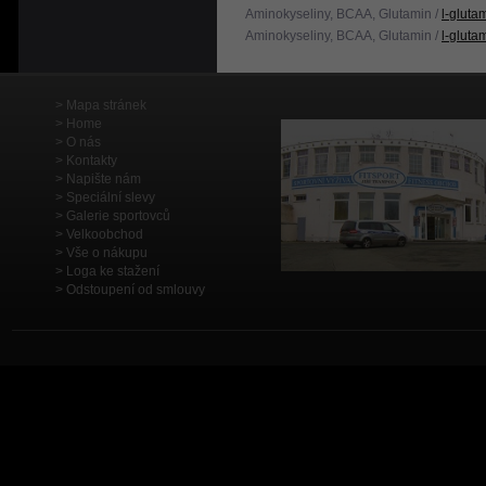
Aminokyseliny, BCAA, Glutamin /
l-gluta
Aminokyseliny, BCAA, Glutamin /
l-gluta
Mapa stránek
Home
O nás
Kontakty
Napište nám
Speciální slevy
Galerie sportovců
Velkoobchod
Vše o nákupu
Loga ke stažení
Odstoupení od smlouvy