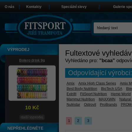
O nás
Kontakty
Speciální slevy
Galerie sp
VÝPRODEJ
Fultextové vyhledáv
Vyhledáno pro:
"bcaa"
odpov
Bolero drink 9g
Odpovídající výrobci:
Amix
Amix High Class Series
Amix Mu
Best Body Nutrition
BioTech USA
Ble
Extrifit
FitSport Nutrition
Hemp World
Mammut Nutrition
MAXXWIN
Natural
Nutristar
Ostrovit
ProBrands
PROM-
10 Kč
další vyprodej
1
2
3
NEPŘEHLÉDNĚTE