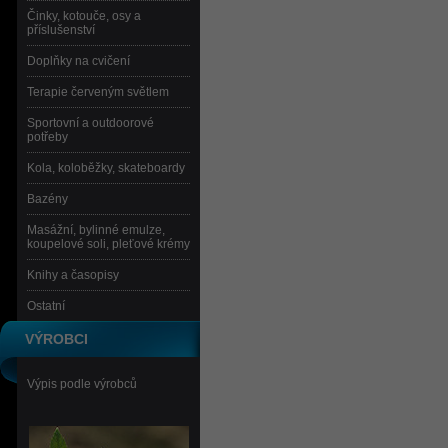
Činky, kotouče, osy a
příslušenství
Doplňky na cvičení
Terapie červeným světlem
Sportovní a outdoorové
potřeby
Kola, koloběžky, skateboardy
Bazény
Masážní, bylinné emulze,
koupelové soli, pleťové krémy
Knihy a časopisy
Ostatní
VÝROBCI
Výpis podle výrobců