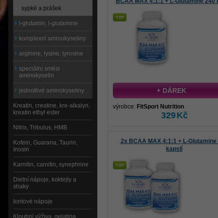
BCAA MAX 4:1:1 + L-Glutamine 240 k
sypké a prášek
l-glutamin, l-glutamine
komplexní aminokyseliny
arginine, lysine, tyrosine
speciální směsi
aminokyselin
+ DÁREK
jednotlivé aminokyseliny
Kreatin, creatine, kre-alkalyn,
výrobce:
FitSport Nutrition
kreatin ethyl ester
329
Kč
Nitrix, Tribulus, HMB
2x BCAA MAX 4:1:1 + L-Glutamine
Kofein, Guarana, Taurin,
kapslí
Inosin
Karnitin, carnitin, synephrine
Dietní nápoje, koktejly a
shaky
Iontové nápoje
Kloubní výživa, gelatina,