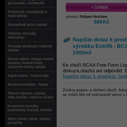
glucosamin, chondroitin
+ DÁREK
Proteinové, energetické a
musli tyčinky
výrobce:
FitSport Nutrition
589
Kč
Energetické gely a tablety
Vitaminy, minerály,
anticrampy
Napište dotaz k prod
výrobku
Extrifit - 
Produkty obsahující rostlinné
výtažky
1000ml
Zdravá výživa, omega mastné
kyseliny, instantní kaše,
Ke zboží BCAA Free Form Liq
celozrnné chleby, tuňáky
diskuze,otázka ani odpověď. B
Expres menu - hotová jídla
Napište dotaz k produktu, hod
Mražené produkty - Algida
Změna popisu a složení zboží, fotog
Fitness rukavice, opasky,
se může lišit od zobrazené verze v 
háky, trhačky, rukavice na box
Kompresní ponožky,
podkolenky, kraťasy, návleky
šejkry, barely, lahve, stojany,
pumpičky