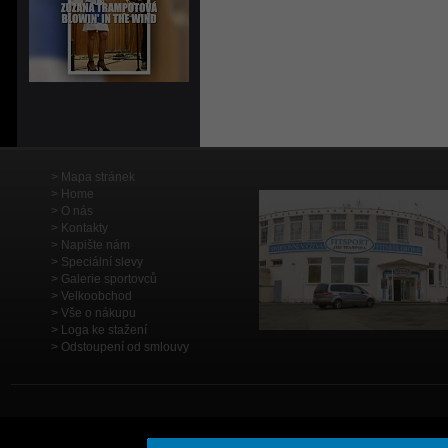
Mapa stránek
Home
O nás
Kontakty
Napište nám
Speciální slevy
Galerie sportovců
Velkoobchod
Vše o nákupu
Loga ke stažení
Odstoupení od smlouvy