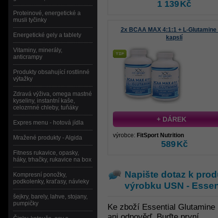
1 139
Kč
Proteinové, energetické a
musli tyčinky
2x BCAA MAX 4:1:1 + L-Glutamine
Energetické gely a tablety
kapslí
Vitaminy, minerály,
anticrampy
Produkty obsahující rostlinné
výtažky
Zdravá výživa, omega mastné
kyseliny, instantní kaše,
celozrnné chleby, tuňáky
+ DÁREK
Expres menu - hotová jídla
výrobce:
FitSport Nutrition
Mražené produkty - Algida
589
Kč
Fitness rukavice, opasky,
háky, trhačky, rukavice na box
Napište dotaz k prod
Kompresní ponožky,
podkolenky, kraťasy, návleky
výrobku
USN - Essen
šejkry, barely, lahve, stojany,
pumpičky
Ke zboží Essential Glutamine
ani odpověď. Buďte první.