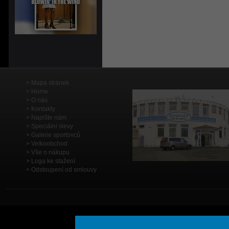
Mapa stránek
Home
O nás
Kontakty
Napište nám
Speciální slevy
Galerie sportovců
Velkoobchod
Vše o nákupu
Loga ke stažení
Odstoupení od smlouvy