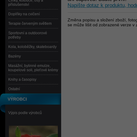
Činky, kotouče, osy a
příslušenství
Napište dotaz k produktu, hod
Doplňky na cvičení
Změna popisu a složení zboží, fotog
Terapie červeným světlem
se může lišit od zobrazené verze v 
Sportovní a outdoorové
potřeby
Kola, koloběžky, skateboardy
Bazény
Masážní, bylinné emulze,
koupelové soli, pleťové krémy
Knihy a časopisy
Ostatní
VÝROBCI
Výpis podle výrobců