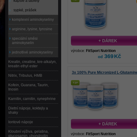
kapsle a tablety
sypké, prášek
komplexní aminokyseliny
arginine, lysine, tyrosine
speciální směsi
+ DÁREK
aminokyselin
výrobce:
FitSport Nutrition
jednotlivé aminokyseliny
369
Kč
od
Kreatin, creatine, kre-alkalyn,
kreatin ethyl ester
3x 100% Pure Micronized L-Glutamin
Nitrix, Tribulus, HMB
Kofein, Guarana, Taurin,
Inosin
Karnitin, carnitin, synephrine
Dietní nápoje, koktejly a
shaky
Iontové nápoje
+ DÁREK
Kloubní výživa, gelatina,
výrobce:
FitSport Nutrition
glucosamin, chondroitin