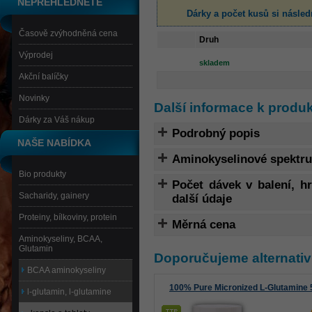
NEPŘEHLÉDNĚTE
Dárky a počet kusů
si násled
Časově zvýhodněná cena
Druh
Výprodej
skladem
Akční balíčky
Novinky
Další informace k produ
Dárky za Váš nákup
Podrobný popis
NAŠE NABÍDKA
Aminokyselinové spektr
Bio produkty
Počet dávek v balení, 
Sacharidy, gainery
další údaje
Proteiny, bílkoviny, protein
Měrná cena
Aminokyseliny, BCAA,
Glutamin
Doporučujeme alternativ
BCAA aminokyseliny
100% Pure Micronized L-Glutamine
l-glutamin, l-glutamine