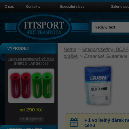
O nás
Kontakty
Speciální slevy
Galerie sp
VÝPRODEJ
Home
>
Aminokyseliny, BCAA
prášek
>
Essential Glutamine
Gripy na posilovací tyč MAX
GRIPZ X-LARGE4056
290 Kč
od
další vyprodej
+ 1 volitelný dárek
cenu