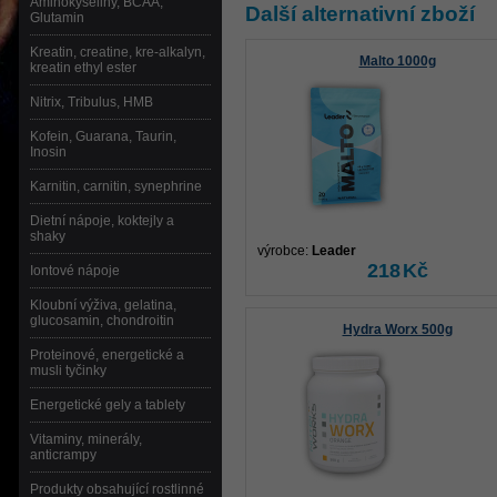
Aminokyseliny, BCAA,
Další alternativní zboží
Glutamin
Kreatin, creatine, kre-alkalyn,
Malto 1000g
kreatin ethyl ester
Nitrix, Tribulus, HMB
Kofein, Guarana, Taurin,
Inosin
Karnitin, carnitin, synephrine
Dietní nápoje, koktejly a
shaky
výrobce:
Leader
218
Kč
Iontové nápoje
Kloubní výživa, gelatina,
glucosamin, chondroitin
Hydra Worx 500g
Proteinové, energetické a
musli tyčinky
Energetické gely a tablety
Vitaminy, minerály,
anticrampy
Produkty obsahující rostlinné