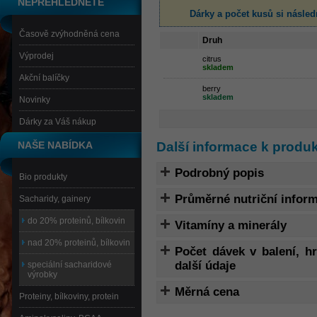
NEPŘEHLÉDNĚTE
Dárky a počet kusů
si násled
Časově zvýhodněná cena
Druh
Výprodej
citrus
skladem
Akční balíčky
berry
skladem
Novinky
Dárky za Váš nákup
Další informace k produ
NAŠE NABÍDKA
Podrobný popis
Bio produkty
Průměrné nutriční infor
Sacharidy, gainery
do 20% proteinů, bílkovin
Vitamíny a minerály
nad 20% proteinů, bílkovin
Počet dávek v balení, 
další údaje
speciální sacharidové
výrobky
Měrná cena
Proteiny, bílkoviny, protein