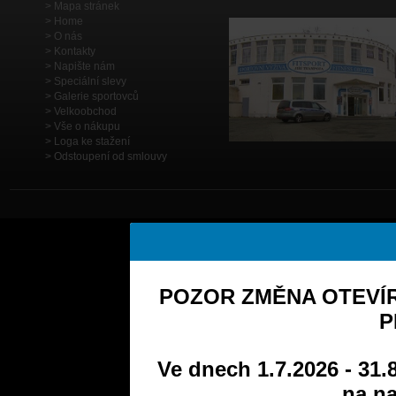
Mapa stránek
Home
O nás
Kontakty
Napište nám
Speciální slevy
Galerie sportovců
Velkoobchod
Vše o nákupu
Loga ke stažení
Odstoupení od smlouvy
POZOR ZMĚNA OTEVÍR
P
Ve dnech 1.7.2026 - 31.
na na