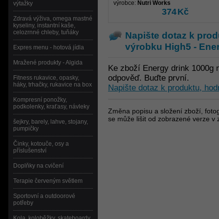
výrobce:
Nutri Works
výtažky
374
Kč
Zdravá výživa, omega mastné
kyseliny, instantní kaše,
celozrnné chleby, tuňáky
Napište dotaz k prod
výrobku
High5 - Ene
Expres menu - hotová jídla
Mražené produkty - Algida
Ke zboží Energy drink 1000g 
odpověď. Buďte první.
Fitness rukavice, opasky,
háky, trhačky, rukavice na box
Napište dotaz k produktu, hod
Kompresní ponožky,
podkolenky, kraťasy, návleky
Změna popisu a složení zboží, fotog
se může lišit od zobrazené verze v 
šejkry, barely, lahve, stojany,
pumpičky
Činky, kotouče, osy a
příslušenství
Doplňky na cvičení
Terapie červeným světlem
Sportovní a outdoorové
potřeby
Kola, koloběžky, skateboardy