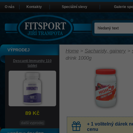
O nás
Kontakty
Speciální slevy
Galerie sp
VÝPRODEJ
Home
>
Sacharidy, gainery
>
drink 1000g
Descanti Immunity 110
tablet
89 Kč
další vyprodej
+ 1 volitelný dárek
cenu