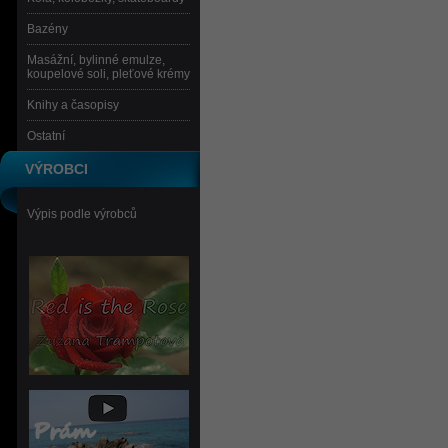
Bazény
Masážní, bylinné emulze,
koupelové soli, pleťové krémy
Knihy a časopisy
Ostatní
VÝROBCI
Výpis podle výrobců