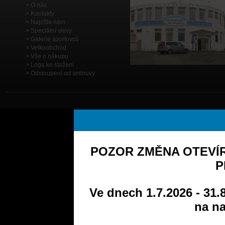
O nás
Kontakty
Napište nám
Speciální slevy
Galerie sportovců
Velkoobchod
Vše o nákupu
Loga ke stažení
Odstoupení od smlouvy
POZOR ZMĚNA OTEVÍR
P
Ve dnech 1.7.2026 - 31.
na na