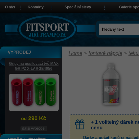
O nás
Kontakty
Speciální slevy
Galerie sp
VÝPRODEJ
Home
>
Iontové nápoje
>
teku
Gripy na posilovací tyč MAX
GRIPZ X-LARGE4056
290 Kč
od
+ 1 volitelný dárek
cenu
další vyprodej
Dárky a počet kusů
si násled