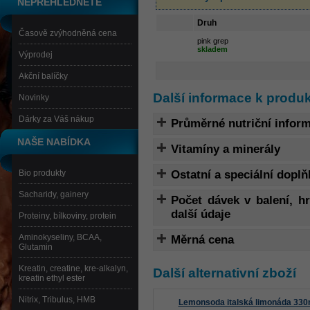
NEPŘEHLÉDNĚTE
Druh
Časově zvýhodněná cena
pink grep
skladem
Výprodej
Akční balíčky
Další informace k produ
Novinky
Dárky za Váš nákup
Průměrné nutriční infor
NAŠE NABÍDKA
Vitamíny a minerály
Bio produkty
Ostatní a speciální doplň
Sacharidy, gainery
Počet dávek v balení, 
další údaje
Proteiny, bílkoviny, protein
Aminokyseliny, BCAA,
Měrná cena
Glutamin
Kreatin, creatine, kre-alkalyn,
Další alternativní zboží
kreatin ethyl ester
Nitrix, Tribulus, HMB
Lemonsoda italská limonáda 330