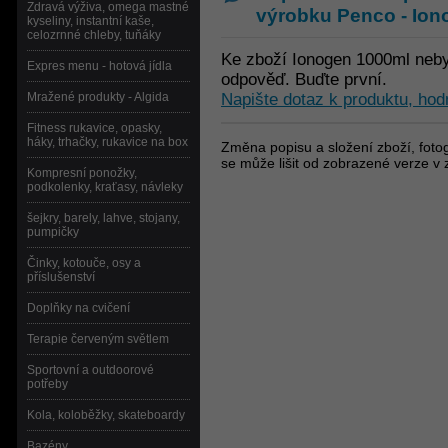
Zdravá výživa, omega mastné
výrobku
Penco - Ion
kyseliny, instantní kaše,
celozrnné chleby, tuňáky
Ke zboží Ionogen 1000ml neby
Expres menu - hotová jídla
odpověď. Buďte první.
Mražené produkty - Algida
Napište dotaz k produktu, hod
Fitness rukavice, opasky,
háky, trhačky, rukavice na box
Změna popisu a složení zboží, fotog
se může lišit od zobrazené verze v 
Kompresní ponožky,
podkolenky, kraťasy, návleky
šejkry, barely, lahve, stojany,
pumpičky
Činky, kotouče, osy a
příslušenství
Doplňky na cvičení
Terapie červeným světlem
Sportovní a outdoorové
potřeby
Kola, koloběžky, skateboardy
Bazény