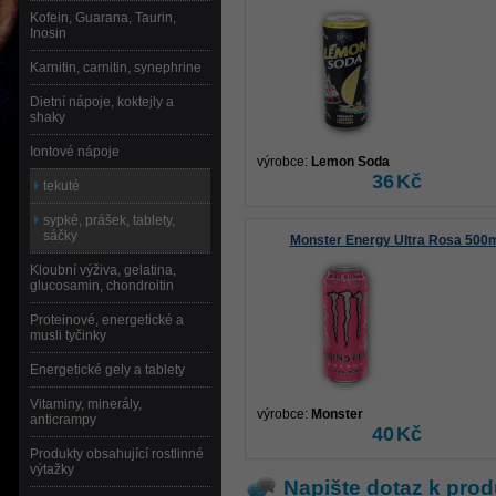
Kofein, Guarana, Taurin,
Inosin
Karnitin, carnitin, synephrine
Dietní nápoje, koktejly a
shaky
Iontové nápoje
výrobce:
Lemon Soda
36
Kč
tekuté
sypké, prášek, tablety,
sáčky
Monster Energy Ultra Rosa 500
Kloubní výživa, gelatina,
glucosamin, chondroitin
Proteinové, energetické a
musli tyčinky
Energetické gely a tablety
Vitaminy, minerály,
výrobce:
Monster
anticrampy
40
Kč
Produkty obsahující rostlinné
výtažky
Napište dotaz k prod