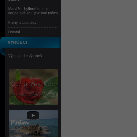
Masážní, bylinné emulze,
koupelové soli, pleťové krémy
Knihy a časopisy
Ostatní
VÝROBCI
Výpis podle výrobců