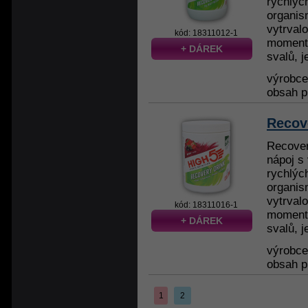
rychlýc
organis
vytrval
kód: 18311012-1
momentu
+ DÁREK
svalů, j
výrobc
obsah p
Recov
Recover
nápoj s
rychlýc
organis
vytrval
kód: 18311016-1
momentu
+ DÁREK
svalů, j
výrobc
obsah p
1
2