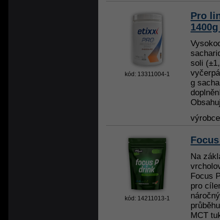
Pro l
1400g
Vysoko
sacharid
soli (±1
vyčerpá
kód: 13311004-1
g sachar
doplněn
Obsahuj
výrobc
Focus
Na zákl
vrcholov
Focus P
pro cíl
náročný
kód: 14211013-1
průběhu
MCT tuky