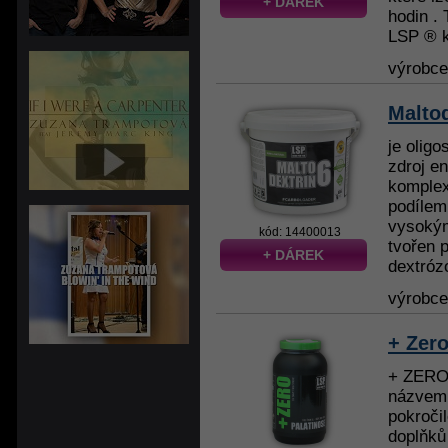
+ DÁREK
hodin .
LSP ® k
výrobc
Maltod
je olig
zdroj e
komplex
podílem
vysokým
kód: 14400013
tvořen 
+ DÁREK
dextróz
výrobc
+ Zero
+ ZERO 
názvem 
pokroči
doplňků 