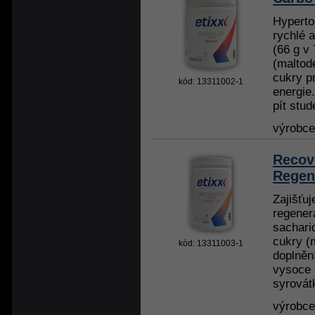
Hyperto
rychlé a
(66 g v
(maltode
cukry p
kód: 13311002-1
energie.
pít stude
výrobc
Recov
Regen
Zajišťuj
regener
sacharid
cukry (m
kód: 13311003-1
doplněn
vysoce k
syrovátk
výrobc