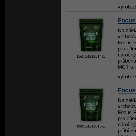
výrobc
Focus
Na zákl
vrcholov
Focus P
pro cíl
náročný
kód: 14211014-1
průběhu
MCT tuky
výrobc
Focus
Na zákl
vrcholov
Focus P
pro cíl
náročný
kód: 14211015-1
průběhu