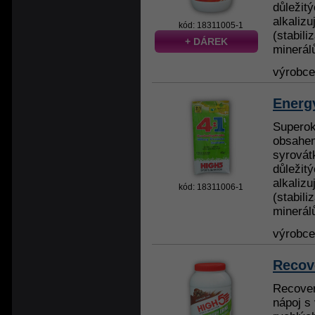
důležit
alkalizu
kód: 18311005-1
(stabil
+ DÁREK
minerálů
výrobc
Energy
Superok
obsahem
syrovát
důležit
alkalizu
kód: 18311006-1
(stabil
minerálů
výrobc
Recov
Recover
nápoj s