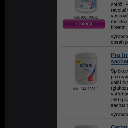
zátěž. 
revoluč
voskové
kód: 9614001-1
molekul
+ DÁREK
kreatin, 
výrobc
obsah p
Pro li
sacha
Špičkov
pro max
delší f
(glukóza
kód: 13311001-1
vstřebá
>90 g s
sacharid
výrobc
Carbo