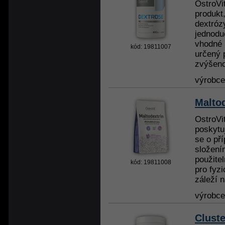
OstroVi
produkt,
dextróz
jednodu
vhodné 
kód: 19811007
určený 
zvýšeno
výrobc
Malto
OstroVit
poskytu
se o př
složení
použite
kód: 19811008
pro fyzi
záleží n
výrobc
Cluste