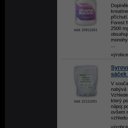
Doplněk
kreatin
příchutí
Forest 
2500 mg
kód: 20911001
obsahuj
monohyd
...
výrobc
Syrov
sáček
V souča
nabývá 
Vzhlede
který p
kód: 22111001
nápoj p
ovšem 
vzhledu
výrobc