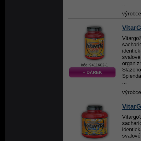
...
výrobc
Vitar
Vitargo
sachari
identick
svalové
organiz
kód: 9411602-1
Slazeno
+ DÁREK
Splenda
...
výrobc
Vitar
Vitargo
sachari
identick
svalové