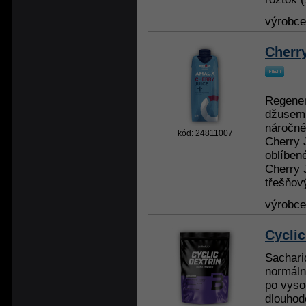
výrobc
Cherr
Regener
džusem 
náročné
kód: 24811007
Cherry 
oblíben
Cherry 
třešňov
výrobc
Cyclic
Sachari
normáln
po vyso
dlouhod