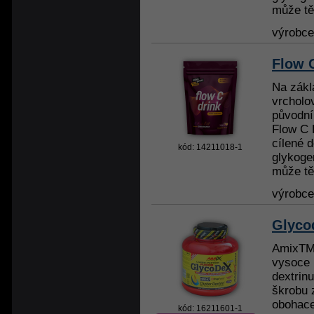
může těl
výrobc
Flow 
Na zákl
vrcholo
původní 
Flow C 
cílené 
kód: 14211018-1
glykoge
může těl
výrobc
Glyco
AmixTM
vysoce 
dextrin
škrobu 
obohac
kód: 16211601-1