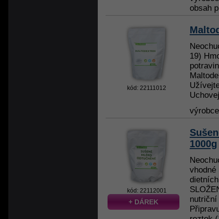
obsah p
Malto
Neochuc
19) Hmo
potravi
Maltode
Užívejt
kód: 22111012
Uchovej
výrobc
Sušen
1000g
Neochu
vhodné 
dietníc
SLOŽENÍ
kód: 22112001
nutričn
+ DÁREK
Připrav
roztok (