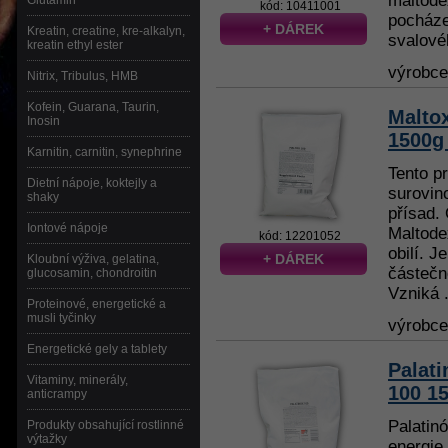
maltode
Glutamin
kód: 10411001
pocháze
+ DÁREK
Kreatin, creatine, kre-alkalyn,
svalové
kreatin ethyl ester
výrobc
Nitrix, Tribulus, HMB
Kofein, Guarana, Taurin,
Maltox
Inosin
1500g
Karnitin, carnitin, synephrine
Tento p
Dietní nápoje, koktejly a
surovin
shaky
přísad.
Iontové nápoje
Maltode
kód: 12201052
obilí. 
+ DÁREK
Kloubní výživa, gelatina,
částečn
glucosamin, chondroitin
Vzniká .
Proteinové, energetické a
musli tyčinky
výrobc
Energetické gely a tablety
Palati
Vitaminy, minerály,
100 1
anticrampy
Palatin
Produkty obsahující rostlinné
výtažky
energie