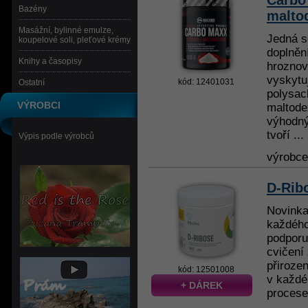
Carbo
Bazény
malto
Masážní, bylinné emulze,
Jedná se
koupelové soli, pleťové krémy
doplnění
Knihy a časopisy
hroznov
vyskytuj
kód: 12401031
Ostatní
polysac
VÝROBCI
maltode
výhodný
tvoří ...
Výpis podle výrobců
výrobc
D-Rib
Novinka
každého
podporu
cvičení 
přiroze
kód: 12501008
v každé 
+ DÁREK
procese