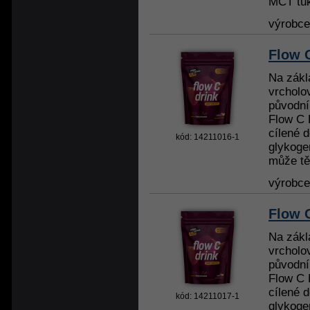
MCT tuky
výrobc
Flow 
Na zákl
vrcholo
původní 
Flow C 
cílené 
kód: 14211016-1
glykoge
může těl
výrobc
Flow 
Na zákl
vrcholo
původní 
Flow C 
cílené 
kód: 14211017-1
glykoge