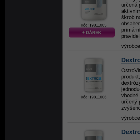
určená 
aktivní
škrob n
obsahem
kód: 19811005
primárn
+ DÁREK
pravidel
výrobc
Dextro
OstroVi
produkt,
dextróz
jednodu
vhodné 
kód: 19811006
určený 
zvýšeno
výrobc
Dextro