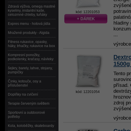
zvýšené
Zdravá výživa, omega mastné
kyseliny, instantní kaše,
potravi
kód: 12201053
celozrnné chleby, tuňáky
palatin
+ DÁREK
hladiny 
Expres menu - hotová jídla
konzuma
Mražené produkty - Algida
...
Fitness rukavice, opasky,
výrobc
háky, trhačky, rukavice na box
Kompresní ponožky,
Dextro
podkolenky, kraťasy, návleky
1500g
šejkry, barely, lahve, stojany,
pumpičky
Tento p
surovin
Činky, kotouče, osy a
přísad.
příslušenství
dextróz
kód: 12201054
Doplňky na cvičení
hroznov
zdroj pr
Terapie červeným světlem
zvýšené 
Sportovní a outdoorové
potřeby
výrobc
Kola, koloběžky, skateboardy