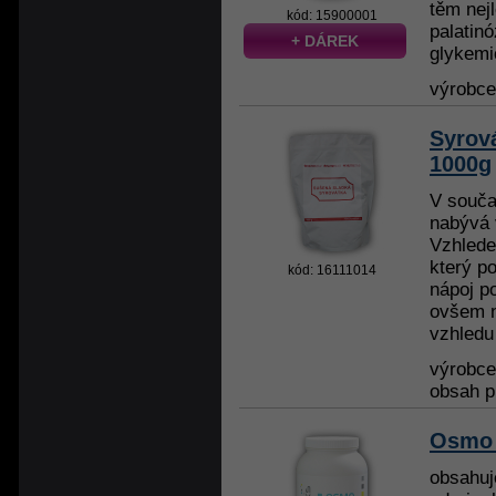
těm nejl
kód: 15900001
palatin
+ DÁREK
glykemi
výrobc
Syrov
1000g
V souča
nabývá 
Vzhlede
který p
kód: 16111014
nápoj p
ovšem 
vzhledu
výrobc
obsah p
Osmo 
obsahuj