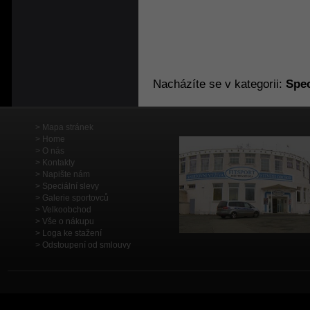
Nacházíte se v kategorii:
Spec
Mapa stránek
Home
O nás
Kontakty
Napište nám
Speciální slevy
Galerie sportovců
Velkoobchod
Vše o nákupu
Loga ke stažení
Odstoupení od smlouvy