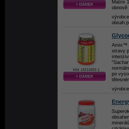
Matrix 1
+ DÁREK
obnově 
výrobc
obsah p
Glyco
Amix™ 
stravy p
intenzi
"Sachar
normáln
kód: 16211602-1
po vyso
+ DÁREK
tělesném
výrobc
Energ
Superok
obsahem
minerálů
citráto