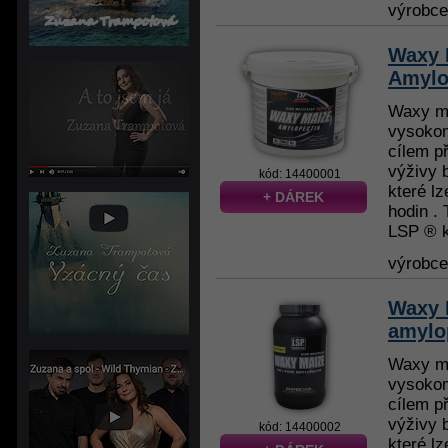
výrobc
Waxy 
Amylo
Waxy ma
vysokom
cílem př
výživy b
kód: 14400001
které l
+ DÁREK
hodin .
LSP ® k
výrobc
Waxy 
amylo
Waxy ma
vysokom
cílem př
výživy b
kód: 14400002
které l