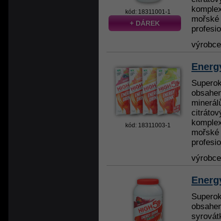
komplex
kód: 18311001-1
mořské s
+ DÁREK
profesio
výrobc
Energ
Superok
obsahem
minerálů
citráto
komplex
kód: 18311003-1
mořské s
profesio
výrobc
Energy
Superok
obsahem
syrovát