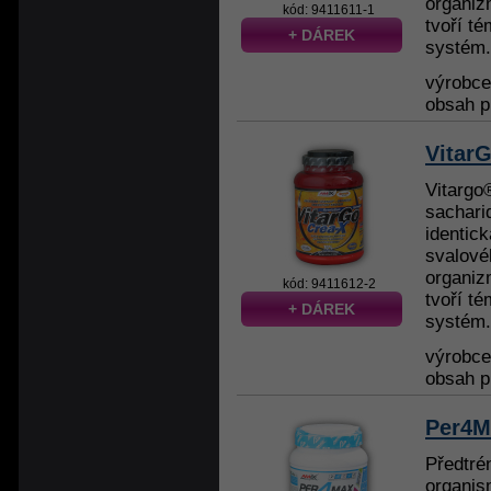
organiz
kód: 9411611-1
tvoří té
+ DÁREK
systém. 
výrobc
obsah p
Vitar
Vitargo
sachari
identick
svalové
organiz
kód: 9411612-2
tvoří té
+ DÁREK
systém. 
výrobc
obsah p
Per4M
Předtré
organis