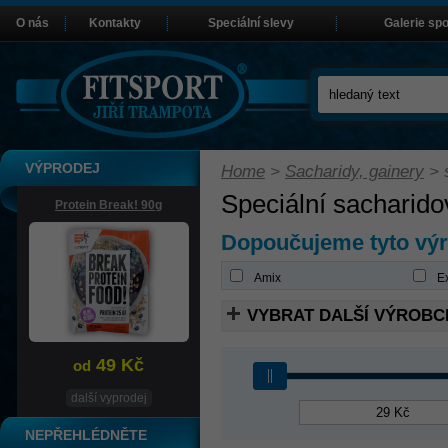
O nás
Kontakty
Speciální slevy
Galerie sp
VÝPRODEJ
Home
>
Sacharidy, gainery
>
Speciální sacharido
Protein Break! 90g
Dopoučujeme tyto vý
Amix
Ex
VYBRAT DALŠÍ VÝROBC
49 Kč
od
další vyprodej
NEPŘEHLÉDNĚTE