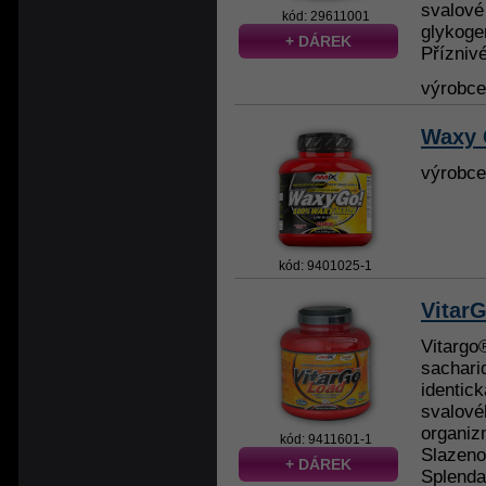
svalové
kód: 29611001
glykoge
+ DÁREK
Příznivé
výrobc
Waxy 
výrobc
kód: 9401025-1
Vitar
Vitargo
sachari
identick
svalové
organiz
kód: 9411601-1
Slazeno
+ DÁREK
Splenda