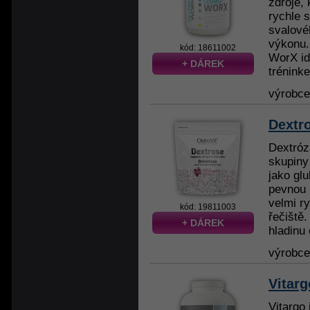
zdroje,
rychle 
svalové
výkonu.
kód: 18611002
WorX id
+ DÁREK
trénink
výrobc
Dextr
Dextróz
skupiny
jako glu
pevnou l
velmi r
kód: 19811003
řečiště
+ DÁREK
hladinu 
výrobc
Vitarg
Vitargo